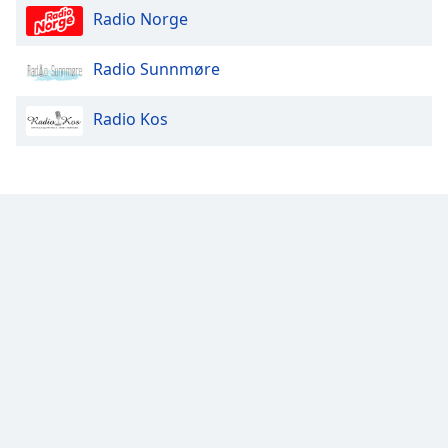
Radio Norge
Opacity
Radio Sunnmøre
Caption
Radio Kos
Area
Background
Color
Opacity
Font
Size
Text
Edge
Style