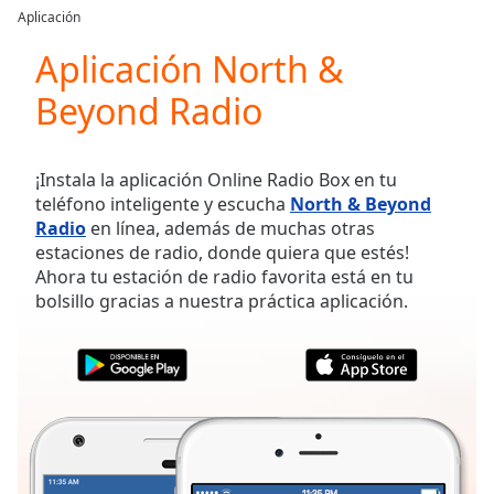
loading.
Aplicación
Play
Video
Aplicación North &
Play
Beyond Radio
Skip
Backward
Skip
Forward
¡Instala la aplicación Online Radio Box en tu
Mute
teléfono inteligente y escucha
North & Beyond
Current
Radio
en línea, además de muchas otras
Time
0:00
estaciones de radio, donde quiera que estés!
/
Ahora tu estación de radio favorita está en tu
Duration
-:-
bolsillo gracias a nuestra práctica aplicación.
Loaded
:
0.00%
Stream
Type
LIVE
Seek to
live,
currently
behind
live
LIVE