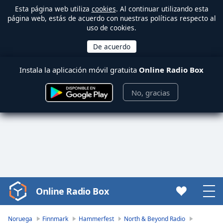
Esta página web utiliza
cookies
. Al continuar utilizando esta
página web, estás de acuerdo con nuestras políticas respecto al
uso de cookies.
Instala la aplicación móvil gratuita
Online Radio Box
No, gracias
Online Radio Box
Video
Player
is
Noruega
Finnmark
Hammerfest
North & Beyond Radio