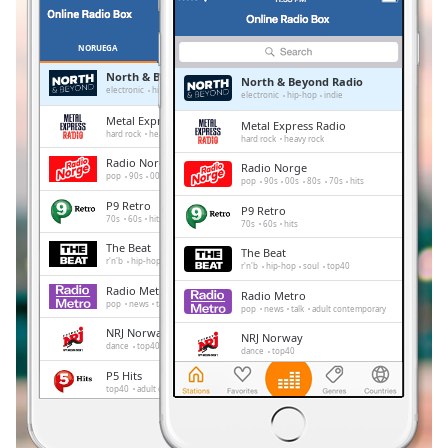
Remaining
Time
-
-:-
NORUEGA
FAVORITOS
North & Beyond Radio
North & Beyond Radio
1x
electronic
hip-hop
indie
electronic
hip-hop
indie
Playback
Metal Express Radio
Metal Express Radio
Rate
hard rock
heavy rock
hard rock
heavy rock
Radio Norge
Radio Norge
Chapters
pop
90s
00s
80s
70s
hits
pop
90s
00s
80s
70s
hits
Chapters
P9 Retro
P9 Retro
70s
60s
hits
70s
60s
hits
Descriptions
The Beat
The Beat
r'n'b
hip-hop
soul
top40
r'n'b
hip-hop
soul
top40
descriptions
Radio Metro
Radio Metro
off
,
pop
news
talk
adult contemporary
pop
news
talk
adult contemporary
selected
NRJ Norway
NRJ Norway
dance
top40
dance
top40
Subtitles
P5 Hits
P5 Hits
top40
adult contemporary
hits
top40
adult contemporary
hits
subtitles
NRK P1 Oslo og Akershus
settings
,
NRK P1 Oslo og Akershus
news
talk
entertainment
news
talk
entertainment