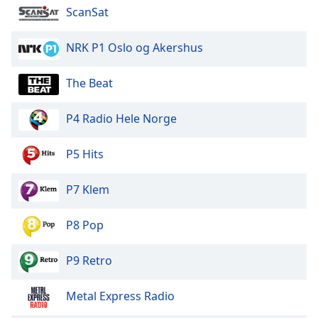
of
ScanSat
dialog
window.
NRK P1 Oslo og Akershus
Escape
will
The Beat
cancel
and
close
P4 Radio Hele Norge
the
window.
P5 Hits
Text
P7 Klem
Color
P8 Pop
Opacity
P9 Retro
Text
Background
Metal Express Radio
Color