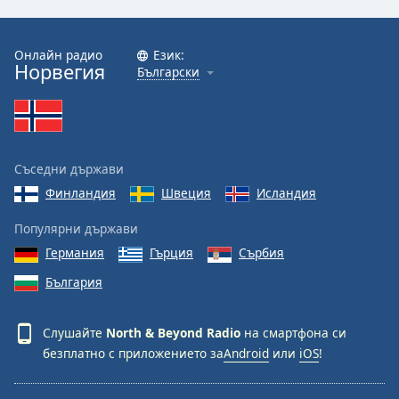
Font
Family
Онлайн радио
Език:
Норвегия
Български
Reset
Done
Close
Modal
Съседни държави
Dialog
End
Финландия
Швеция
Исландия
of
dialog
Популярни държави
window.
Германия
Гърция
Сърбия
България
Слушайте
North & Beyond Radio
на смартфона си
безплатно с приложението за
Android
или
iOS
!