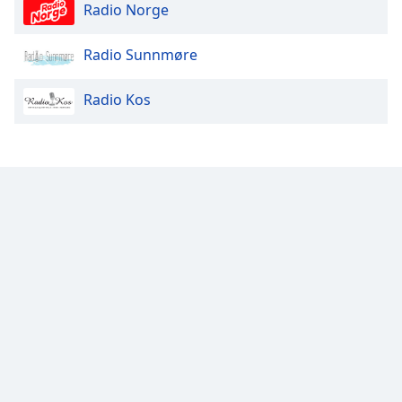
Color
Radio Norge
Opacity
Radio Sunnmøre
Radio Kos
Caption
Area
Background
Color
Opacity
Font
Size
Text
Edge
Style