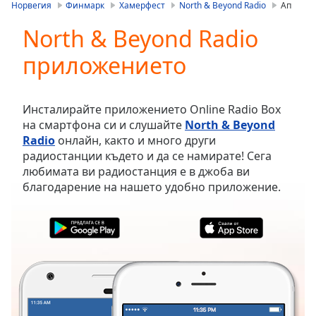
is
Норвегия
Финмарк
Хамерфест
North & Beyond Radio
Ап
loading.
North & Beyond Radio
Play
Video
приложението
Play
Skip
Backward
Skip
Инсталирайте приложението Online Radio Box
Forward
на смартфона си и слушайте
North & Beyond
Mute
Radio
онлайн, както и много други
Current
радиостанции където и да се намирате! Сега
Time
0:00
любимата ви радиостанция е в джоба ви
/
благодарение на нашето удобно приложение.
Duration
-:-
Loaded
:
0.00%
Stream
Type
LIVE
Seek to
live,
currently
behind
live
LIVE