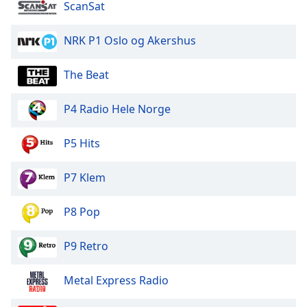
Beginning
ScanSat
of
dialog
NRK P1 Oslo og Akershus
window.
Escape
The Beat
will
cancel
and
P4 Radio Hele Norge
close
the
P5 Hits
window.
P7 Klem
Text
Color
P8 Pop
Opacity
P9 Retro
Text
Metal Express Radio
Background