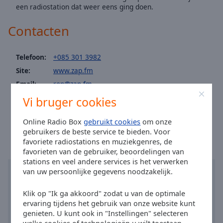
Area
een radiostation dat weer eens ging doen.
Background
Color
Contacten
Opacity
Telefoon:
+085 301 3982
Site:
www.zap.fm
Email:
ron@zap.fm
Font
Size
Facebook:
@zapfmradio
Vi bruger cookies
Tijd in Hendrik-Ido-Ambacht
:
11:42
,
08.07.2026
Online Radio Box
gebruikt cookies
om onze
Text
gebruikers de beste service te bieden. Voor
Edge
favoriete radiostations en muziekgenres, de
Style
favorieten van de gebruiker, beoordelingen van
stations en veel andere services is het verwerken
van uw persoonlijke gegevens noodzakelijk.
Font
Family
Klik op "Ik ga akkoord" zodat u van de optimale
ervaring tijdens het gebruik van onze website kunt
genieten. U kunt ook in "Instellingen" selecteren
Reset