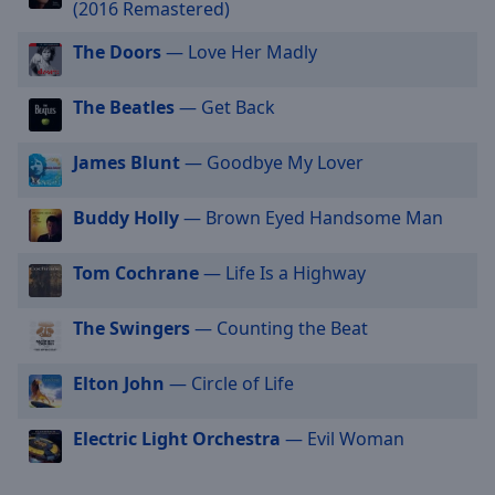
(2016 Remastered)
selected
The Doors
— Love Her Madly
Audio
Track
The Beatles
— Get Back
Picture-
in-
Picture
James Blunt
— Goodbye My Lover
Fullscreen
This
Buddy Holly
— Brown Eyed Handsome Man
is
a
Tom Cochrane
— Life Is a Highway
modal
window.
The Swingers
— Counting the Beat
Beginning
of
Elton John
— Circle of Life
dialog
window.
Electric Light Orchestra
— Evil Woman
Escape
will