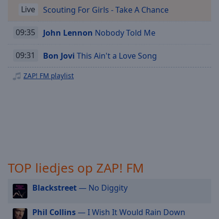
Playback
Rate
Live
Scouting For Girls - Take A Chance
Chapters
09:35
John Lennon
Nobody Told Me
Chapters
09:31
Bon Jovi
This Ain't a Love Song
Descriptions
ZAP! FM playlist
descriptions
off
,
selected
Subtitles
subtitles
settings
,
opens
TOP liedjes op ZAP! FM
subtitles
settings
Blackstreet
— No Diggity
dialog
subtitles
Phil Collins
— I Wish It Would Rain Down
off
,