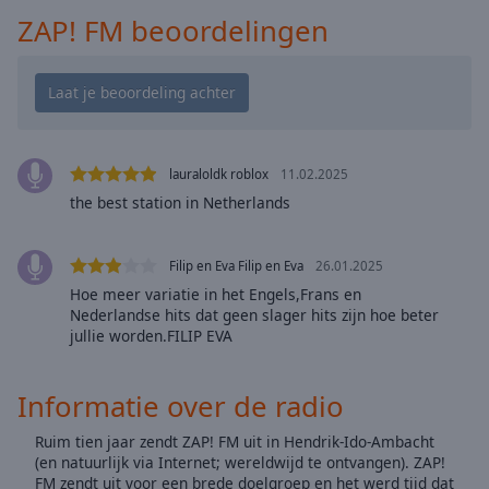
cancel
ZAP! FM beoordelingen
and
close
the
window.
Text
Color
lauraloldk roblox
11.02.2025
the best station in Netherlands
Opacity
Filip en Eva Filip en Eva
26.01.2025
Hoe meer variatie in het Engels,Frans en
Text
Nederlandse hits dat geen slager hits zijn hoe beter
Background
jullie worden.FILIP EVA
Color
Informatie over de radio
Opacity
Ruim tien jaar zendt ZAP! FM uit in Hendrik-Ido-Ambacht
(en natuurlijk via Internet; wereldwijd te ontvangen). ZAP!
Caption
FM zendt uit voor een brede doelgroep en het werd tijd dat