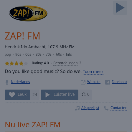
Skip
Forward
Mute
Current
Time
0:00
ZAP! FM
/
Duration
-:-
Hendrik-Ido-Ambacht, 107.9 MHz FM
Loaded
:
pop
90s
00s
80s
70s
60s
hits
0.00%
Stream
Rating:
4.0
Beoordelingen
:
2
Type
LIVE
Do you like good music? So do we!
Toon meer
Seek to
live,
Nederlands
Website
currently
behind
live
LIVE
Leuk
24
Luister live
0
Remaining
Time
-
Afspeellijst
Contacten
-:-
Nu live ZAP! FM
1x