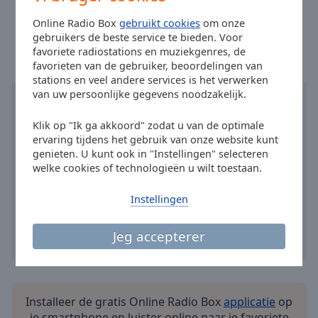
Done
Tijd in Smilde
:
06:15
,
08.07.2026
Online Radio Box
gebruikt cookies
om onze
Close
Modal
gebruikers de beste service te bieden. Voor
Dialog
favoriete radiostations en muziekgenres, de
End
favorieten van de gebruiker, beoordelingen van
of
stations en veel andere services is het verwerken
dialog
van uw persoonlijke gegevens noodzakelijk.
window.
Klik op "Ik ga akkoord" zodat u van de optimale
ervaring tijdens het gebruik van onze website kunt
genieten. U kunt ook in "Instellingen" selecteren
welke cookies of technologieën u wilt toestaan.
Instellingen
Jeg accepterer
Installeer de gratis Online Radio Box
applicatie
op
je smartphone en luister online naar je favoriete