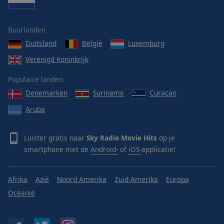
Buurlanden
Duitsland
België
Luxemburg
Verenigd Koninkrijk
Populaire landen
Denemarken
Suriname
Curaçao
Aruba
Luister gratis naar
Sky Radio Movie Hits
op je
smartphone met de
Android-
of
iOS-
applicatie!
Afrika
Azië
Noord Amerika
Zuid-Amerika
Europa
Oceanië