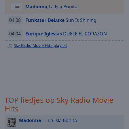
Sky Radio Non-Stop@Work
selected
Live
Madonna
La Isla Bonita
Sky Radio Smooth Hits
Audio
Sky Radio Running Hits Stretch Relax
04:08
Funkstar DeLuxe
Sun Is Shining
Track
Picture-
04:04
Enrique Iglesias
DUELE EL CORAZON
in-
Picture
Sky Radio Movie Hits playlist
Fullscreen
This
is
a
modal
window.
Beginning
TOP liedjes op Sky Radio Movie
of
dialog
Hits
window.
Escape
Madonna
— La Isla Bonita
will