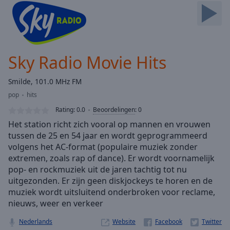
Skip
Forward
Mute
Current
Time
0:00
Sky Radio Movie Hits
/
Duration
-:-
Smilde, 101.0 MHz FM
Loaded
:
pop
hits
0.00%
Stream
Rating:
0.0
Beoordelingen
:
0
Type
LIVE
Het station richt zich vooral op mannen en vrouwen
Seek to
tussen de 25 en 54 jaar en wordt geprogrammeerd
live,
volgens het AC-format (populaire muziek zonder
currently
behind
extremen, zoals rap of dance). Er wordt voornamelijk
live
LIVE
pop- en rockmuziek uit de jaren tachtig tot nu
Remaining
uitgezonden. Er zijn geen diskjockeys te horen en de
Time
-
muziek wordt uitsluitend onderbroken voor reclame,
-:-
nieuws, weer en verkeer
1x
Nederlands
Website