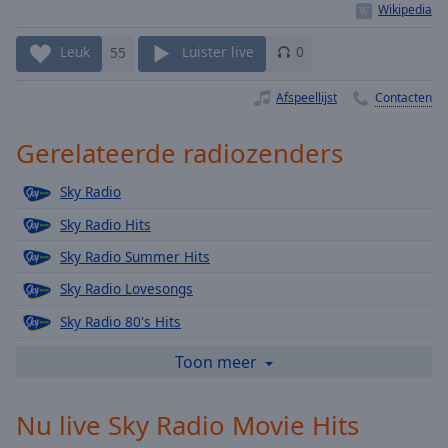
Playback
Rate
Leuk
55
Luister live
0
Chapters
Chapters
Afspeellijst
Contacten
Descriptions
Gerelateerde radiozenders
descriptions
off
,
Sky Radio
selected
Sky Radio Hits
Subtitles
Sky Radio Summer Hits
subtitles
Sky Radio Lovesongs
settings
,
Sky Radio 80's Hits
opens
Sky Radio 00's & 10's
subtitles
Toon meer
settings
Sky Radio Nice & Easy
dialog
Nu live Sky Radio Movie Hits
Sky Radio Christmas
subtitles
off
,