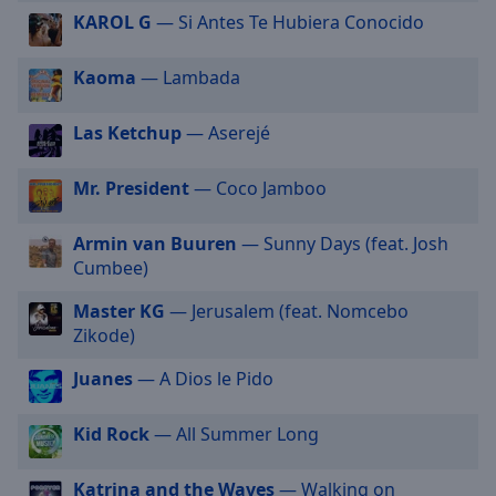
cancel
KAROL G
— Si Antes Te Hubiera Conocido
and
close
Kaoma
— Lambada
the
window.
Las Ketchup
— Aserejé
Text
Color
Mr. President
— Coco Jamboo
Opacity
Armin van Buuren
— Sunny Days (feat. Josh
Cumbee)
Text
Master KG
— Jerusalem (feat. Nomcebo
Background
Zikode)
Color
Juanes
— A Dios le Pido
Opacity
Kid Rock
— All Summer Long
Caption
Katrina and the Waves
— Walking on