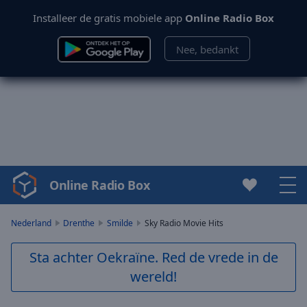
Installeer de gratis mobiele app
Online Radio Box
Nee, bedankt
Online Radio Box
Video
Player
is
Nederland
Drenthe
Smilde
Sky Radio Movie Hits
loading.
Play
Sta achter Oekraïne. Red de vrede in de
Video
wereld!
Play
Skip
Backward