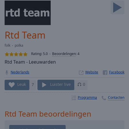
Skip
Forward
Mute
Current
Time
0:00
Rtd Team
/
Duration
-:-
folk
polka
Loaded
:
0.00%
Rating:
5.0
Beoordelingen
:
4
Stream
Rtd Team - Leeuwarden
Type
LIVE
Nederlands
Website
Seek to
live,
currently
Leuk
7
Luister live
0
behind
live
LIVE
Remaining
Programma
Contacten
Time
-
-:-
Rtd Team beoordelingen
1x