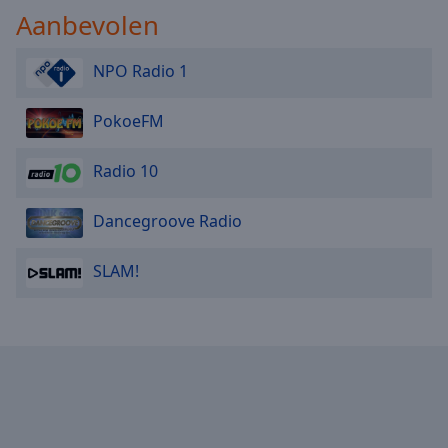
Area
Aanbevolen
Background
Color
NPO Radio 1
Opacity
PokoeFM
Font
Radio 10
Size
Dancegroove Radio
Text
SLAM!
Edge
Style
Font
Family
Reset