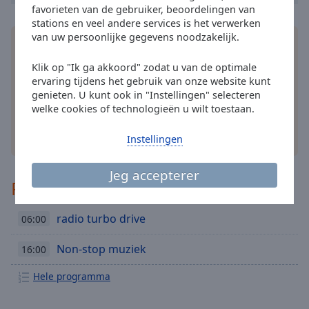
cancel
favorieten van de gebruiker, beoordelingen van
and
stations en veel andere services is het verwerken
close
van uw persoonlijke gegevens noodzakelijk.
Installeer de gratis Online Radio Box
applicatie
op
the
je smartphone en luister online naar je favoriete
window.
Klik op "Ik ga akkoord" zodat u van de optimale
radiozenders – waar je ook bent!
ervaring tijdens het gebruik van onze website kunt
Text
genieten. U kunt ook in "Instellingen" selecteren
welke cookies of technologieën u wilt toestaan.
Color
andere opties
Instellingen
Opacity
Jeg accepterer
Programma
Text
Background
radio turbo drive
06:00
Color
Non-stop muziek
16:00
Opacity
Hele programma
Caption