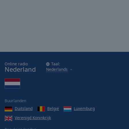
Done
Close
Modal
Dialog
End
of
dialog
window.
Online radio
Taal:
Nederland
Nederlands
Buurlanden
Duitsland
België
Luxemburg
Verenigd Koninkrijk