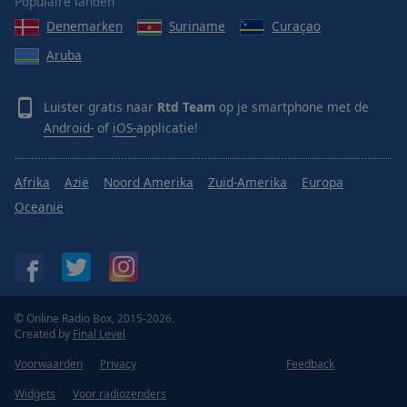
Populaire landen
Denemarken
Suriname
Curaçao
Aruba
Luister gratis naar
Rtd Team
op je smartphone met de
Android-
of
iOS-
applicatie!
Afrika
Azië
Noord Amerika
Zuid-Amerika
Europa
Oceanië
© Online Radio Box, 2015-2026.
Created by
Final Level
Voorwaarden
Privacy
Feedback
Widgets
Voor radiozenders