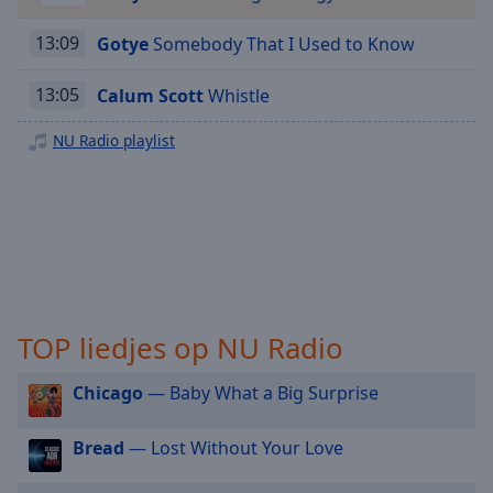
Playback
Rate
13:09
Gotye
Somebody That I Used to Know
Chapters
13:05
Calum Scott
Whistle
Chapters
NU Radio playlist
Descriptions
descriptions
off
,
selected
Subtitles
subtitles
TOP liedjes op NU Radio
settings
,
opens
subtitles
Chicago
— Baby What a Big Surprise
settings
dialog
Bread
— Lost Without Your Love
subtitles
off
,