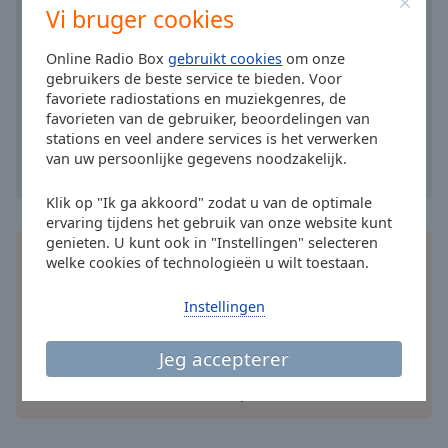
Area
Vi bruger cookies
Background
Color
Online Radio Box
gebruikt cookies
om onze
gebruikers de beste service te bieden. Voor
favoriete radiostations en muziekgenres, de
Opacity
favorieten van de gebruiker, beoordelingen van
stations en veel andere services is het verwerken
van uw persoonlijke gegevens noodzakelijk.
Font
Size
Klik op "Ik ga akkoord" zodat u van de optimale
ervaring tijdens het gebruik van onze website kunt
genieten. U kunt ook in "Instellingen" selecteren
Text
Installeer de gratis Online Radio Box
applicatie
op
welke cookies of technologieën u wilt toestaan.
Edge
je smartphone en luister online naar je favoriete
Style
radiozenders – waar je ook bent!
Instellingen
Font
Jeg accepterer
Family
andere opties
Reset