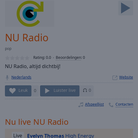
Skip
Forward
Mute
Current
Time
0:00
NU Radio
/
Duration
-:-
pop
Loaded
:
0.00%
Rating:
0.0
Beoordelingen
:
0
Stream
NU Radio, altijd dichtbij!
Type
LIVE
Nederlands
Website
Seek to
live,
currently
Leuk
0
Luister live
0
behind
live
LIVE
Remaining
Afspeellijst
Contacten
Time
-
-:-
Nu live NU Radio
1x
Live
Evelyn Thomas
High Energy