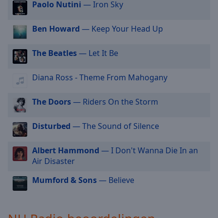
Paolo Nutini
— Iron Sky
selected
Ben Howard
— Keep Your Head Up
Audio
Track
The Beatles
— Let It Be
Picture-
in-
Picture
Diana Ross - Theme From Mahogany
Fullscreen
This
is
The Doors
— Riders On the Storm
a
modal
Disturbed
— The Sound of Silence
window.
Albert Hammond
— I Don't Wanna Die In an
Beginning
Air Disaster
of
dialog
Mumford & Sons
— Believe
window.
Escape
will