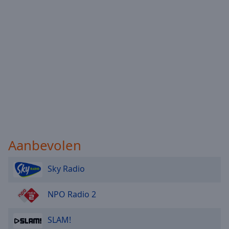
Done
Close
Modal
Dialog
End
of
dialog
window.
Aanbevolen
Sky Radio
NPO Radio 2
SLAM!