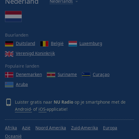
Nederland
Nederlands
Buurlanden
Duitsland
België
Luxemburg
Verenigd Koninkrijk
Populaire landen
Denemarken
Suriname
Curaçao
Aruba
Luister gratis naar
NU Radio
op je smartphone met de
Android-
of
iOS-
applicatie!
Afrika
Azië
Noord Amerika
Zuid-Amerika
Europa
Oceanië