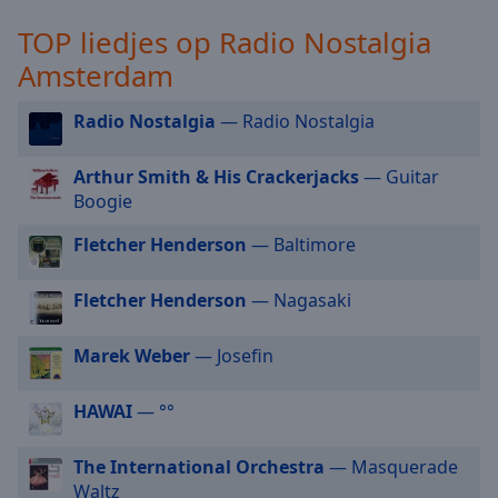
selected
TOP liedjes op Radio Nostalgia
Amsterdam
Audio
Track
Radio Nostalgia
— Radio Nostalgia
Picture-
in-
Picture
Arthur Smith & His Crackerjacks
— Guitar
Fullscreen
Boogie
This
is
Fletcher Henderson
— Baltimore
a
modal
Fletcher Henderson
— Nagasaki
window.
Marek Weber
— Josefin
Beginning
of
dialog
HAWAI
— °°
window.
Escape
The International Orchestra
— Masquerade
will
Waltz