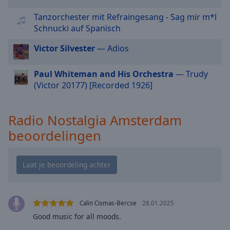
cancel
and
Tanzorchester mit Refraingesang - Sag mir m*l
close
Schnucki auf Spanisch
the
window.
Victor Silvester
— Adios
Text
Paul Whiteman and His Orchestra
— Trudy
Color
(Victor 20177) [Recorded 1926]
Opacity
Radio Nostalgia Amsterdam
beoordelingen
Text
Background
Color
Opacity
Calin Cismas-Bercse
28.01.2025
Good music for all moods.
Caption