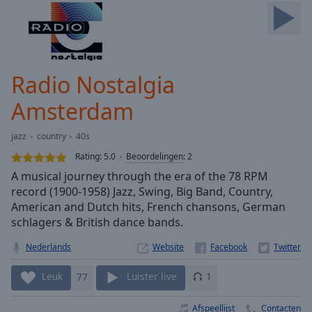
Skip
Forward
Mute
Current
Time
0:00
Radio Nostalgia
/
Duration
-:-
Amsterdam
Loaded
:
0.00%
jazz
country
40s
Stream
Rating:
5.0
Beoordelingen
:
2
Type
LIVE
A musical journey through the era of the 78 RPM
Seek to
live,
record (1900-1958) Jazz, Swing, Big Band, Country,
currently
American and Dutch hits, French chansons, German
behind
live
schlagers & British dance bands.
LIVE
Remaining
Nederlands
Website
Time
-
-:-
Leuk
77
Luister live
1
1x
Afspeellijst
Contacten