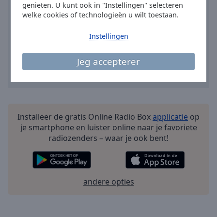
genieten. U kunt ook in "Instellingen" selecteren
Done
welke cookies of technologieën u wilt toestaan.
Close
Modal
Dialog
Instellingen
End
of
Jeg accepterer
dialog
window.
Installeer de gratis Online Radio Box
applicatie
op
je smartphone en luister online naar je favoriete
radiozenders – waar je ook bent!
andere opties