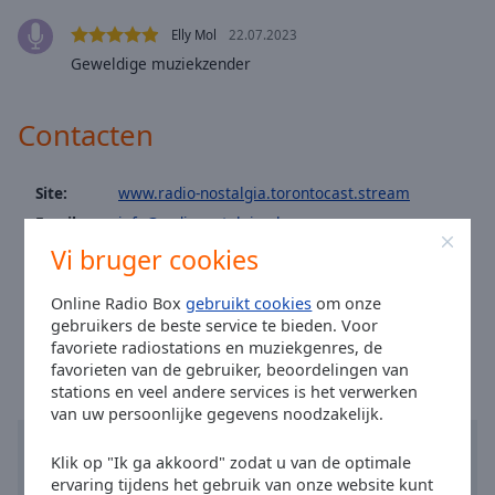
Area
Background
Elly Mol
22.07.2023
Color
Geweldige muziekzender
Opacity
Contacten
Font
Site:
www.radio-nostalgia.torontocast.stream
Size
Email:
info@radionostalgia.nl
Vi bruger cookies
Facebook:
@radionostalgia.nl
Text
Twitter:
@78rpmwarehouse
Edge
Online Radio Box
gebruikt cookies
om onze
Tijd in Amsterdam
:
15:53
,
08.10.2026
Style
gebruikers de beste service te bieden. Voor
favoriete radiostations en muziekgenres, de
favorieten van de gebruiker, beoordelingen van
Font
stations en veel andere services is het verwerken
Family
van uw persoonlijke gegevens noodzakelijk.
Klik op "Ik ga akkoord" zodat u van de optimale
Reset
ervaring tijdens het gebruik van onze website kunt