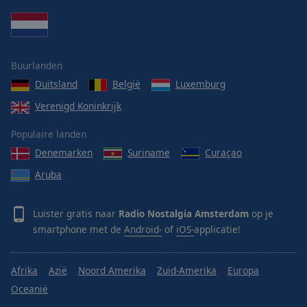
Buurlanden
Duitsland
België
Luxemburg
Verenigd Koninkrijk
Populaire landen
Denemarken
Suriname
Curaçao
Aruba
Luister gratis naar
Radio Nostalgia Amsterdam
op je
smartphone met de
Android-
of
iOS-
applicatie!
Afrika
Azië
Noord Amerika
Zuid-Amerika
Europa
Oceanië