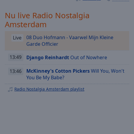
Playback
Rate
Nu live Radio Nostalgia
Chapters
Amsterdam
Chapters
08 Duo Hofmann - Vaarwel Mijn Kleine
Live
Descriptions
Garde Officier
descriptions
off
,
13:49
Django Reinhardt
Out of Nowhere
selected
McKinney's Cotton Pickers
Will You, Won't
13:46
Subtitles
You Be My Babe?
subtitles
Radio Nostalgia Amsterdam playlist
settings
,
opens
subtitles
settings
dialog
subtitles
off
,