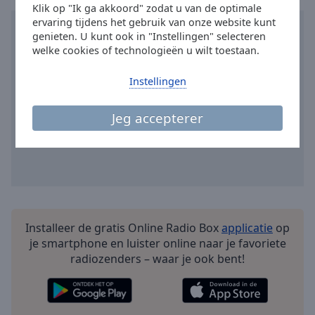
Done
Klik op "Ik ga akkoord" zodat u van de optimale
ervaring tijdens het gebruik van onze website kunt
Close
Modal
genieten. U kunt ook in "Instellingen" selecteren
Dialog
welke cookies of technologieën u wilt toestaan.
End
of
Instellingen
dialog
window.
Jeg accepterer
Installeer de gratis Online Radio Box
applicatie
op
je smartphone en luister online naar je favoriete
radiozenders – waar je ook bent!