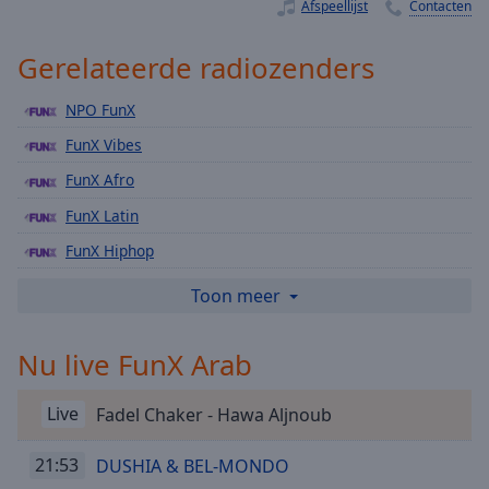
Playback
Afspeellijst
Contacten
Rate
Gerelateerde radiozenders
Chapters
Chapters
NPO FunX
FunX Vibes
Descriptions
FunX Afro
descriptions
off
,
FunX Latin
selected
FunX Hiphop
Subtitles
FunX Fissa
Toon meer
subtitles
NPO Radio 1
settings
,
Nu live FunX Arab
NPO Radio 2
opens
subtitles
NPO 3FM
settings
Live
Fadel Chaker - Hawa Aljnoub
NPO Soul & Jazz
dialog
subtitles
NPO SterrenNL
21:53
DUSHIA & BEL-MONDO
off
,