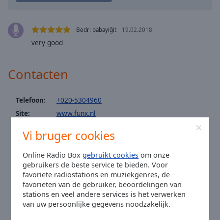
Area
Background
Color
Bedri babayiğit
19.02.2018
very good
Opacity
Contacten
Font
Size
Telefoon:
+020-5304960
Site:
www.funx.nl
Text
Email:
redactie@funx.nl
Vi bruger cookies
Edge
Facebook:
@funxfm
Style
Instagram:
@funxfm
Online Radio Box
gebruikt cookies
om onze
gebruikers de beste service te bieden. Voor
Youtube:
@funxfm
Font
favoriete radiostations en muziekgenres, de
Tijd in Amsterdam
:
23:58
,
08.08.2026
Family
favorieten van de gebruiker, beoordelingen van
stations en veel andere services is het verwerken
van uw persoonlijke gegevens noodzakelijk.
Reset