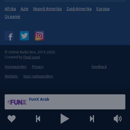
Afrika
Azië
Noord Amerika
Zuid-Amerika
Europa
Oceanië
© Online Radio Box, 2015-2026.
Created by
Final Level
Voorwaarden
Privacy
Feedback
Widgets
Voor radiozenders
FunX Arab