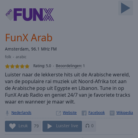
Skip
Forward
Mute
Current
Time
0:00
FunX Arab
/
Duration
-:-
Amsterdam, 96.1 MHz FM
Loaded
:
folk
arabic
0.00%
Stream
Rating:
5.0
Beoordelingen
:
1
Type
LIVE
Luister naar de lekkerste hits uit de Arabische wereld,
Seek to
van de populaire rai muziek uit Noord-Afrika tot aan
live,
de Arabische pop uit Egypte en Libanon. Tune in op
currently
behind
FunX Arab Radio en geniet 24/7 van je favoriete tracks
live
LIVE
waar en wanneer je maar wilt.
Remaining
Time
-
Nederlands
Website
-:-
Leuk
79
Luister live
0
1x