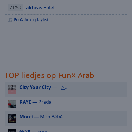
NPO Klassiek
selected
21:50
akhras
Ehlef
NPO Radio 5
Audio
FunX Arab playlist
NPO Campus Radio
Track
NPO Blend
Picture-
in-
Picture
Fullscreen
This
is
a
TOP liedjes op FunX Arab
modal
window.
City Your City
— □△○
Beginning
of
RAYE
— Prada
dialog
window.
Mocci
— Mon Bébé
Escape
will
6k20
— Soura