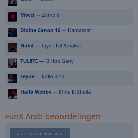
cancel
and
Mocci
— Zombie
close
the
window.
Didine Canon 16
— Hamassat
Text
Nabil
— Tayeh Fel Amaken
Color
TUL8TE
— El Hob Gany
Opacity
zeyne
— kollo lena
Text
Haifa Wehbe
— Ehna El Shella
Background
Color
FunX Arab beoordelingen
Opacity
Caption