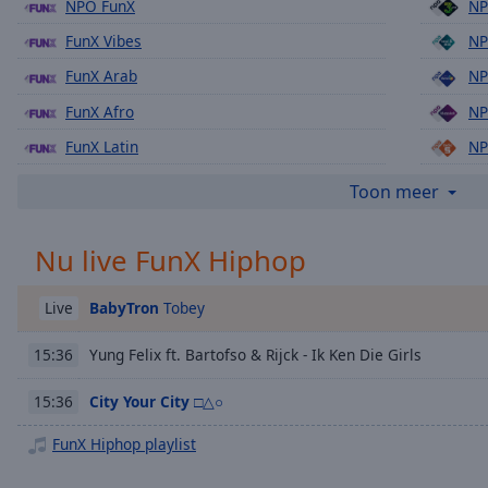
Chapters
NPO FunX
NP
FunX Vibes
NP
Descriptions
FunX Arab
NP
descriptions
off
,
FunX Afro
NP
selected
FunX Latin
NP
Subtitles
FunX Fissa
NP
Toon meer
subtitles
NPO Radio 1
NP
settings
,
Nu live FunX Hiphop
NPO Radio 2
opens
subtitles
BabyTron
Tobey
Live
settings
dialog
Yung Felix ft. Bartofso & Rijck - Ik Ken Die Girls
15:36
subtitles
off
,
City Your City
□△○
15:36
selected
FunX Hiphop playlist
Audio
Track