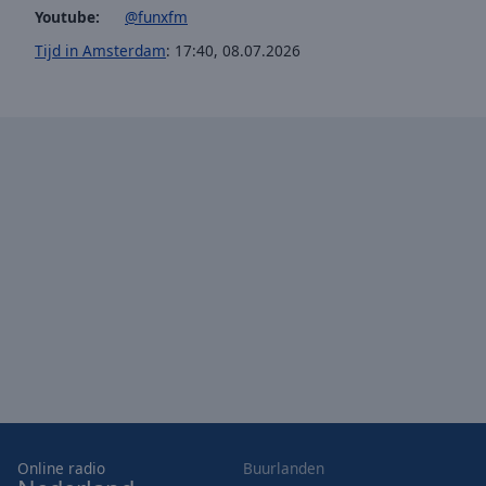
Youtube:
@funxfm
Opacity
Tijd in Amsterdam
:
17:40
,
08.07.2026
Font
Size
Text
Edge
Style
Font
Family
Reset
Done
Close
Modal
Dialog
Online radio
Buurlanden
End