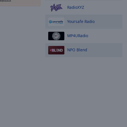
RadioXYZ
Yoursafe Radio
MP4URadio
NPO Blend