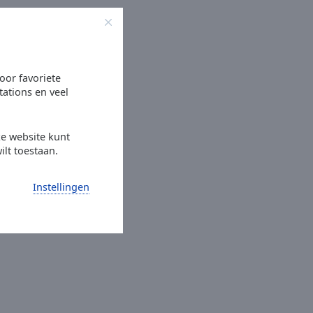
oor favoriete
tations en veel
ze website kunt
ilt toestaan.
Instellingen