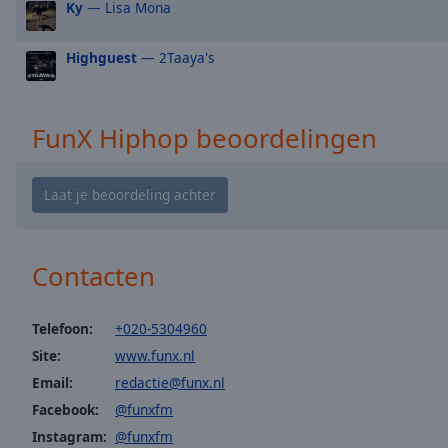
window.
Ky
— Lisa Mona
Text
Highguest
— 2Taaya's
Color
Opacity
FunX Hiphop beoordelingen
Text
Background
Color
Contacten
Opacity
Telefoon:
+020-5304960
Caption
Site:
www.funx.nl
Area
Email:
redactie@funx.nl
Background
Facebook:
@funxfm
Color
Instagram:
@funxfm