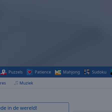
Puzzels
Patience
Mahjong
Sudoku
res
Muziek
de in de wereld!