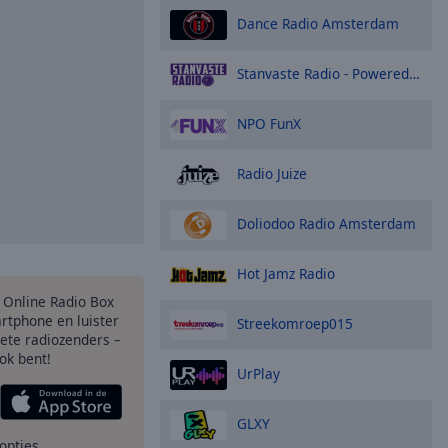
Dance Radio Amsterdam
Stanvaste Radio - Powered by Bombelman.com
NPO FunX
Radio Juize
Doliodoo Radio Amsterdam
Hot Jamz Radio
s Online Radio Box
rtphone en luister
Streekomroep015
iete radiozenders –
ok bent!
UrPlay
GLXY
opties