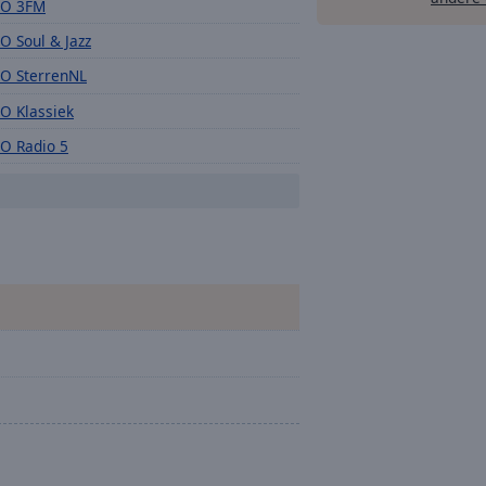
O 3FM
O Soul & Jazz
O SterrenNL
O Klassiek
O Radio 5
O Campus Radio
O Blend