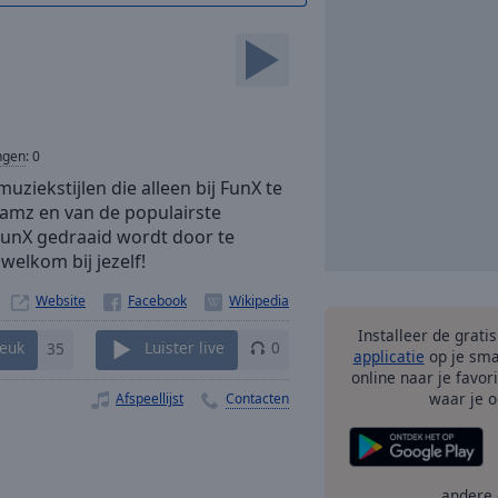
ngen
:
0
iekstijlen die alleen bij FunX te
 Jamz en van de populairste
 FunX gedraaid wordt door te
welkom bij jezelf!
Website
Installeer de grati
euk
35
Luister live
0
applicatie
op je sma
online naar je favor
waar je o
Afspeellijst
Contacten
andere 