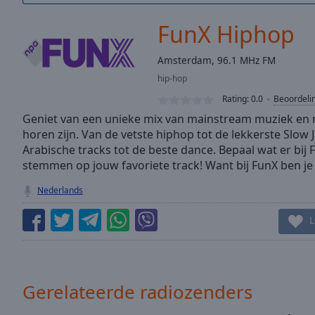
/
Duration
-:-
FunX Hiphop
Loaded
:
0.00%
Amsterdam, 96.1 MHz FM
0:00
hip-hop
Stream
Type
LIVE
Rating:
0.0
Beoordeli
Seek to
Geniet van een unieke mix van mainstream muziek en muz
live,
horen zijn. Van de vetste hiphop tot de lekkerste Slow
currently
Arabische tracks tot de beste dance. Bepaal wat er bij
behind
live
LIVE
stemmen op jouw favoriete track! Want bij FunX ben je 
Remaining
Time
-
Nederlands
-:-
L
1x
Playback
Rate
Gerelateerde radiozenders
Chapters