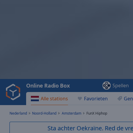
Video
Player
is
loading.
Play
Video
Online Radio Box
Spellen
Play
Skip
Alle stations
Favorieten
Gen
Backward
Skip
Forward
Nederland
Noord-Holland
Amsterdam
FunX Hiphop
Mute
Current
Sta achter Oekraïne. Red de vre
Time
0:00