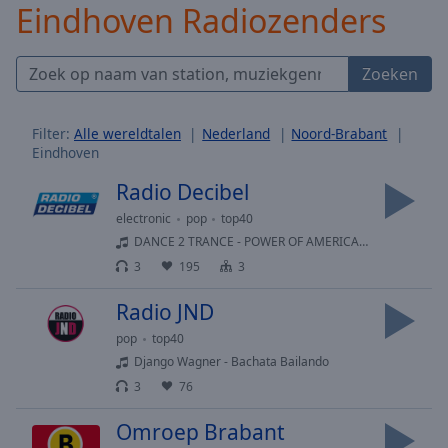
Eindhoven Radiozenders
Skip
Forward
Mute
Zoeken
Current
Time
0:00
/
Filter:
Alle wereldtalen
Nederland
Noord-Brabant
Duration
-:-
Eindhoven
Loaded
:
0.00%
Radio Decibel
Stream
electronic
pop
top40
Type
LIVE
DANCE 2 TRANCE - POWER OF AMERICAN NATIVES
Seek to
3
195
3
live,
currently
behind
Radio JND
live
LIVE
Remaining
pop
top40
Time
-
Django Wagner - Bachata Bailando
-:-
3
76
1x
Omroep Brabant