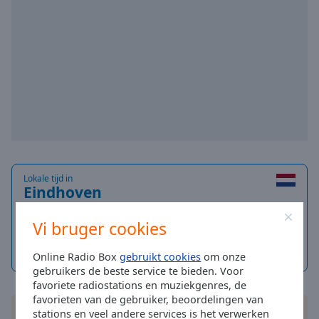
Area
Background
Color
Opacity
Font
Size
Text
Lokale tijd in
Eindhoven
Edge
10
48
Style
Vi bruger cookies
Saturday, 8
Font
August 2026
Online Radio Box
gebruikt cookies
om onze
Family
Dayspedia.com
gebruikers de beste service te bieden. Voor
favoriete radiostations en muziekgenres, de
favorieten van de gebruiker, beoordelingen van
Reset
Installeer de gratis Online Radio Box applicatie op
stations en veel andere services is het verwerken