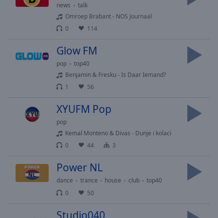
Playback
news
talk
Rate
Omroep Brabant - NOS Journaal
Chapters
0
114
Chapters
Glow FM
pop
top40
Descriptions
Benjamin & Fresku - Is Daar Iemand?
descriptions
1
56
off
,
selected
XYUFM Pop
pop
Subtitles
Kemal Monteno & Divas - Dunje i kolaci
subtitles
0
44
3
settings
,
opens
Power NL
subtitles
dance
trance
house
club
top40
settings
0
50
dialog
subtitles
Studio040
off
,