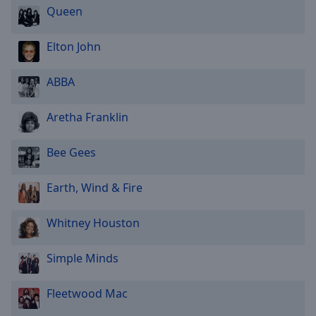
Queen
Elton John
ABBA
Aretha Franklin
Bee Gees
Earth, Wind & Fire
Whitney Houston
Simple Minds
Fleetwood Mac