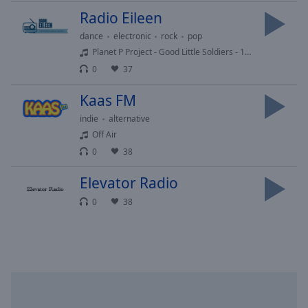
cancel
Radio Eileen
and
close
dance
electronic
rock
pop
the
Planet P Project - Good Little Soldiers - 1931
window.
0
37
Text
Kaas FM
Color
indie
alternative
Off Air
Opacity
0
38
Elevator Radio
Text
0
38
Background
Color
Opacity
Caption