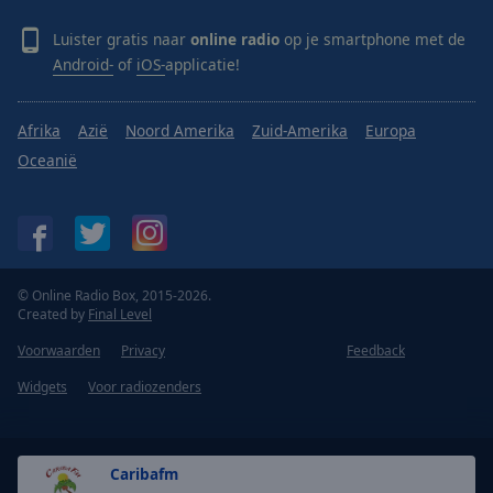
Luister gratis naar
online radio
op je smartphone met de
Android-
of
iOS-
applicatie!
Afrika
Azië
Noord Amerika
Zuid-Amerika
Europa
Oceanië
© Online Radio Box, 2015-2026.
Created by
Final Level
Voorwaarden
Privacy
Feedback
Widgets
Voor radiozenders
Caribafm