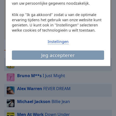
Done
van uw persoonlijke gegevens noodzakelijk.
je smartphone en luister online naar je favoriete
Close
radiozenders – waar je ook bent!
Modal
Klik op "Ik ga akkoord" zodat u van de optimale
Dialog
ervaring tijdens het gebruik van onze website kunt
End
genieten. U kunt ook in "Instellingen" selecteren
of
welke cookies of technologieën u wilt toestaan.
dialog
andere opties
window.
Instellingen
TOP op de radio
Jeg accepterer
Justen de Wildt
Cheerio
Bruno M**s
I Just Might
Alex Warren
FEVER DREAM
Michael Jackson
Billie Jean
Men At Work
Down Under