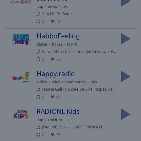
selected
pop
news
folk
Altijd In De Buurt
Audio
0
47
Track
HabboFeeling
Picture-
in-
dance
house
top40
Picture
Panic! At the Disco - Into the Unknown (Panic! At The Disco Version)
Fullscreen
This
0
62
is
a
Happy.radio
modal
oldies
adult contemporary
hits
window.
France Gall - Poupee De Cire Poupee De Son
0
47
Beginning
of
RADIONL Kids
dialog
pop
children
hits
window.
JUMPMEIDEN - LEKKER SPRINGEN
Escape
will
0
56