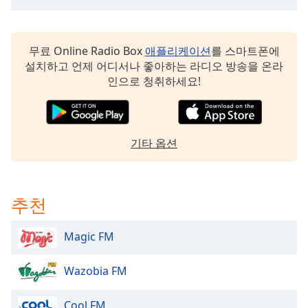
dialog
window.
Escape
무료 Online Radio Box
애플리케이션
를 스마트폰에
will
설치하고 언제 어디서나 좋아하는 라디오 방송을 온라
cancel
인으로 청취하세요!
and
close
the
window.
기타 옵션
Text
Color
추천
Opacity
Magic FM
Text
Background
Wazobia FM
Color
Cool FM