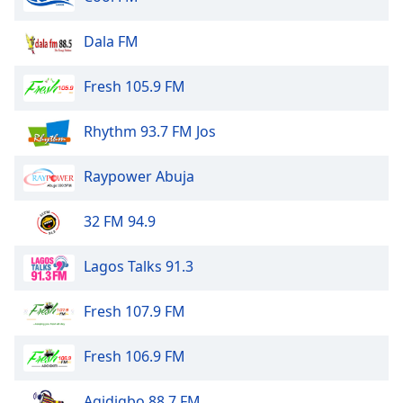
Opacity
Dala FM
Caption
Fresh 105.9 FM
Area
Background
Rhythm 93.7 FM Jos
Color
Raypower Abuja
Opacity
32 FM 94.9
Font
Size
Lagos Talks 91.3
Text
Fresh 107.9 FM
Edge
Style
Fresh 106.9 FM
Agidigbo 88.7 FM
Font