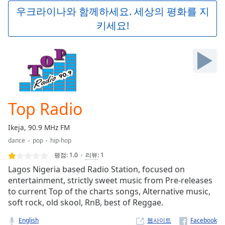
Play
우크라이나와 함께하세요. 세상의 평화를 지
Video
키세요!
Play
Skip
Backward
Skip
Forward
Mute
Current
Time
0:00
Top Radio
/
Duration
-:-
Ikeja, 90.9 MHz FM
Loaded
:
dance
pop
hip-hop
0.00%
Stream
평점:
1.0
리뷰
:
1
Type
LIVE
Lagos Nigeria based Radio Station, focused on
Seek to
entertainment, strictly sweet music from Pre-releases
live,
to current Top of the charts songs, Alternative music,
currently
behind
soft rock, old skool, RnB, best of Reggae.
live
LIVE
Remaining
English
웹사이트