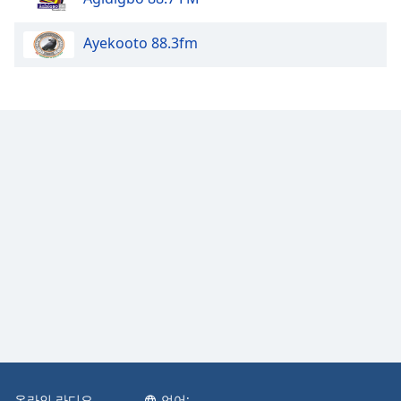
Family
Ayekooto 88.3fm
Reset
Done
Close
Modal
Dialog
End
of
dialog
window.
온라인 라디오
언어: