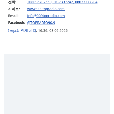
subtitles
전화:
+08096702550, 01-7397242, 08023277204
settings
사이트:
www.909topradio.com
dialog
Email:
info@909topradio.com
subtitles
Facebook:
@TOPRADIO90.9
off
,
selected
Ikeja의 현재 시각
:
16:36
,
08.06.2026
Audio
Track
Picture-
in-
Picture
Fullscreen
This
is
a
modal
window.
Beginning
of