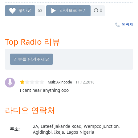
Time
-
-:-
좋아요
63
라이브로 듣기
0
1x
연락처
Playback
Rate
Top Radio 리뷰
Chapters
Chapters
Descriptions
descriptions
Muiz Akinbode
11.12.2018
off
,
I cant hear anything ooo
selected
라디오 연락처
Subtitles
subtitles
settings
,
2A, Lateef Jakande Road, Wempco Junction,
주소:
opens
Agidingbi, Ikeja, Lagos Nigeria