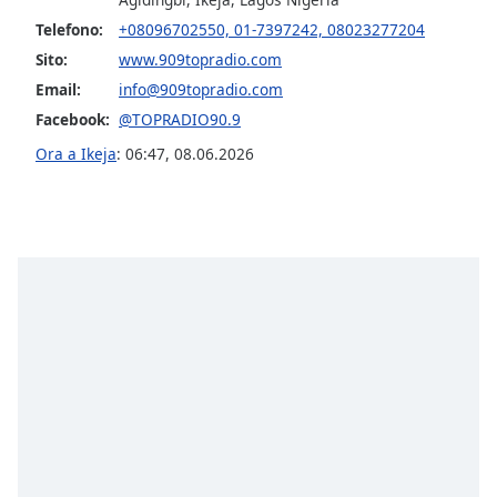
opens
subtitles
Telefono:
+08096702550, 01-7397242, 08023277204
settings
Sito:
www.909topradio.com
dialog
Email:
info@909topradio.com
subtitles
Facebook:
@TOPRADIO90.9
off
,
selected
Ora a Ikeja
:
06:47
,
08.06.2026
Audio
Track
Picture-
in-
Picture
Fullscreen
This
is
a
modal
window.
Beginning