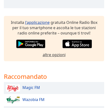
of
dialog
window.
Escape
Installa
l'applicazione
gratuita Online Radio Box
will
per il tuo smartphone e ascolta le tue stazioni
cancel
radio online preferite – ovunque ti trovi!
and
close
the
window.
altre opzioni
Text
Color
Raccomandato
Opacity
Magic FM
Text
Background
Wazobia FM
Color