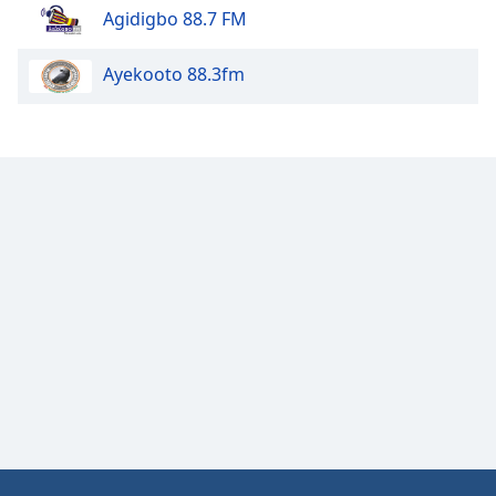
Agidigbo 88.7 FM
Font
Family
Ayekooto 88.3fm
Reset
Done
Close
Modal
Dialog
End
of
dialog
window.