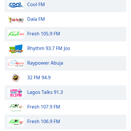
Cool FM
Opacity
Dala FM
Caption
Fresh 105.9 FM
Area
Background
Rhythm 93.7 FM Jos
Color
Raypower Abuja
Opacity
32 FM 94.9
Font
Size
Lagos Talks 91.3
Text
Fresh 107.9 FM
Edge
Style
Fresh 106.9 FM