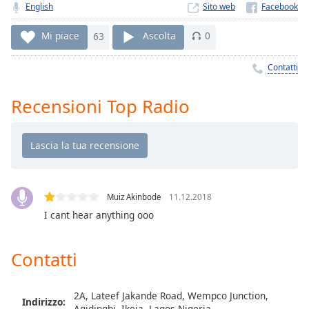
Remaining
English
Sito web
Time
-
-:-
Mi piace
63
Ascolta
0
1x
Contatti
Playback
Rate
Recensioni Top Radio
Chapters
Chapters
Descriptions
descriptions
Muiz Akinbode
11.12.2018
off
,
I cant hear anything ooo
selected
Contatti
Subtitles
subtitles
settings
,
2A, Lateef Jakande Road, Wempco Junction,
Indirizzo:
Agidingbi, Ikeja, Lagos Nigeria