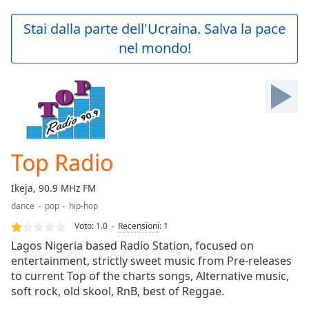
loading.
Play
Stai dalla parte dell'Ucraina. Salva la pace
Video
nel mondo!
Play
Skip
Backward
Skip
Forward
Mute
Current
Time
0:00
Top Radio
/
Duration
-:-
Ikeja, 90.9 MHz FM
Loaded
:
dance
pop
hip-hop
0.00%
Stream
Voto:
1.0
Recensioni
:
1
Type
LIVE
Lagos Nigeria based Radio Station, focused on
Seek to
entertainment, strictly sweet music from Pre-releases
live,
to current Top of the charts songs, Alternative music,
currently
behind
soft rock, old skool, RnB, best of Reggae.
live
LIVE