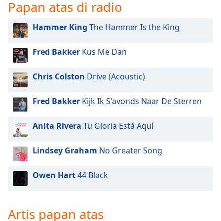
Papan atas di radio
of
dialog
window.
Hammer King
The Hammer Is the King
Escape
will
Fred Bakker
Kus Me Dan
cancel
and
Chris Colston
Drive (Acoustic)
close
the
Fred Bakker
Kijk Ik S'avonds Naar De Sterren
window.
Text
Anita Rivera
Tu Gloria Está Aquí
Color
Lindsey Graham
No Greater Song
Opacity
Owen Hart
44 Black
Text
Background
Artis papan atas
Color