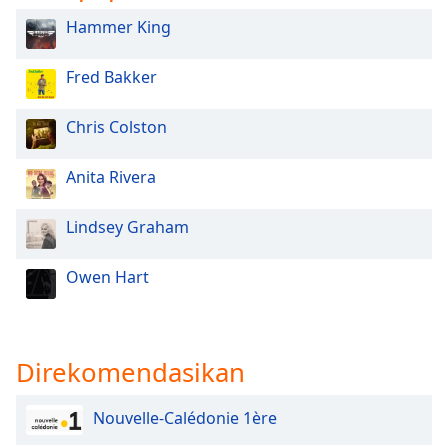
Hammer King
Opacity
Fred Bakker
Caption
Area
Chris Colston
Background
Color
Anita Rivera
Opacity
Lindsey Graham
Owen Hart
Font
Size
Text
Direkomendasikan
Edge
Style
Nouvelle-Calédonie 1ère