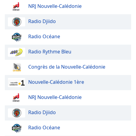
Font
NRJ Nouvelle-Calédonie
Family
Radio Djiido
Reset
Radio Océane
Done
Close
Modal
Radio Rythme Bleu
Dialog
End
of
Congrès de la Nouvelle-Calédonie
dialog
window.
Nouvelle-Calédonie 1ère
NRJ Nouvelle-Calédonie
Radio Djiido
Radio Océane