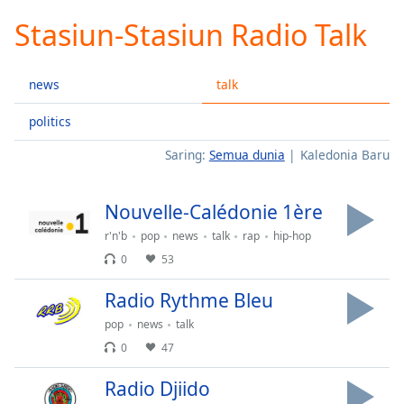
loading.
Stasiun-Stasiun Radio Talk
Play
Video
Play
news
talk
Skip
Backward
Skip
politics
Forward
Saring:
Semua dunia
Kaledonia Baru
Mute
Current
Time
0:00
Nouvelle-Calédonie 1ère
/
Duration
-:-
r'n'b
pop
news
talk
rap
hip-hop
Loaded
:
0
53
0.00%
Stream
Radio Rythme Bleu
Type
LIVE
pop
news
talk
Seek to
live,
0
47
currently
behind
Radio Djiido
live
LIVE