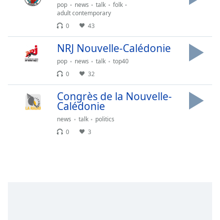
Remaining
pop
news
talk
folk
Time
-
adult contemporary
-:-
0
43
1x
NRJ Nouvelle-Calédonie
Playback
pop
news
talk
top40
Rate
0
32
Chapters
Congrès de la Nouvelle-
Chapters
Calédonie
news
talk
politics
Descriptions
0
3
descriptions
off
,
selected
Subtitles
subtitles
settings
,