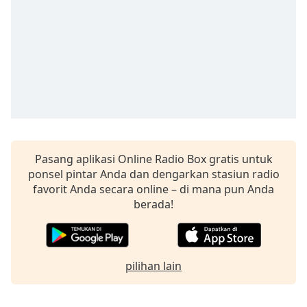
opens
subtitles
settings
dialog
subtitles
off
,
selected
Audio
Track
Picture-
Pasang aplikasi Online Radio Box gratis untuk
in-
ponsel pintar Anda dan dengarkan stasiun radio
Picture
favorit Anda secara online – di mana pun Anda
Fullscreen
berada!
This
is
a
modal
window.
pilihan lain
Beginning