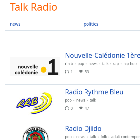
Current
Talk Radio
Time
0:00
/
Duration
-:-
news
politics
Loaded
:
0.00%
0:00
Stream
Nouvelle-Calédonie 1èr
Type
LIVE
r'n'b
pop
news
talk
rap
hip-hop
Seek to
live,
1
53
currently
behind
live
LIVE
Remaining
Radio Rythme Bleu
Time
-
pop
news
talk
-:-
0
47
1x
Playback
Radio Djiido
Rate
pop
news
talk
folk
adult contempor