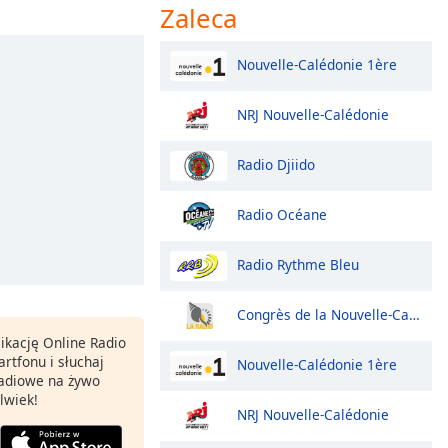
Zaleca
Nouvelle-Calédonie 1ère
NRJ Nouvelle-Calédonie
Radio Djiido
Radio Océane
Radio Rythme Bleu
Congrès de la Nouvelle-Calédonie
ikację Online Radio
rtfonu i słuchaj
Nouvelle-Calédonie 1ère
 radiowe na żywo
lwiek!
NRJ Nouvelle-Calédonie