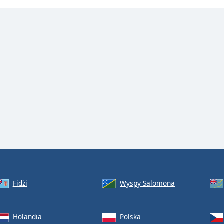
Fidżi
Wyspy Salomona
Holandia
Polska