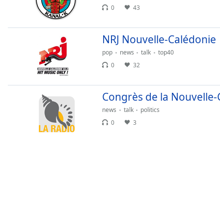
Chapters
0
43
Chapters
NRJ Nouvelle-Calédonie
Descriptions
pop
news
talk
top40
descriptions
0
32
off
,
selected
Congrès de la Nouvelle-
Subtitles
news
talk
politics
subtitles
0
3
settings
,
opens
subtitles
settings
dialog
subtitles
off
,
selected