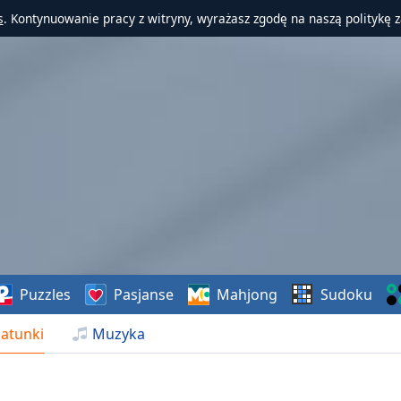
s
. Kontynuowanie pracy z witryny, wyrażasz zgodę na naszą politykę 
Puzzles
Pasjanse
Mahjong
Sudoku
atunki
Muzyka