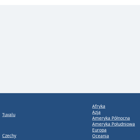
Afryka
Azja
Tuvalu
Ameryka Północna
Ameryka Południowa
Europa
Czechy
Oceania