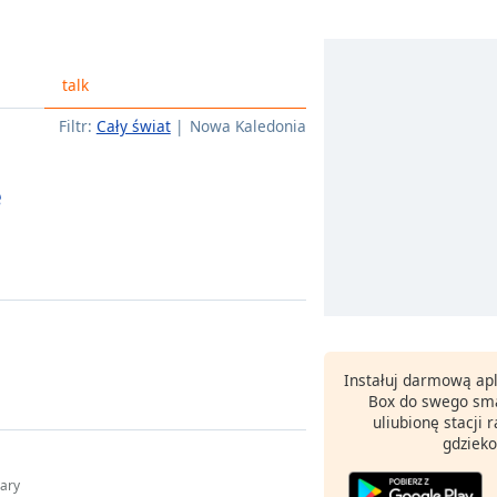
talk
Filtr:
Cały świat
Nowa Kaledonia
e
Instałuj darmową apl
Box do swego sma
uliubionę stacji
gdzieko
ary