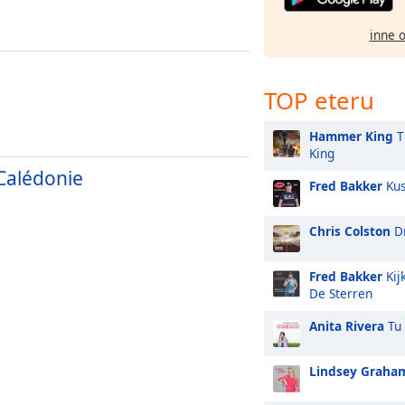
inne 
TOP eteru
Hammer King
T
King
Calédonie
Fred Bakker
Kus
Chris Colston
Dr
Fred Bakker
Kij
De Sterren
Anita Rivera
Tu 
Lindsey Graha