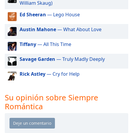
of
William Skaug)
dialog
Ed Sheeran
— Lego House
window.
Escape
will
Austin Mahone
— What About Love
cancel
and
Tiffany
— All This Time
close
the
Savage Garden
— Truly Madly Deeply
window.
Rick Astley
— Cry for Help
Text
Color
Su opinión sobre Siempre
Opacity
Romántica
Text
Background
Color