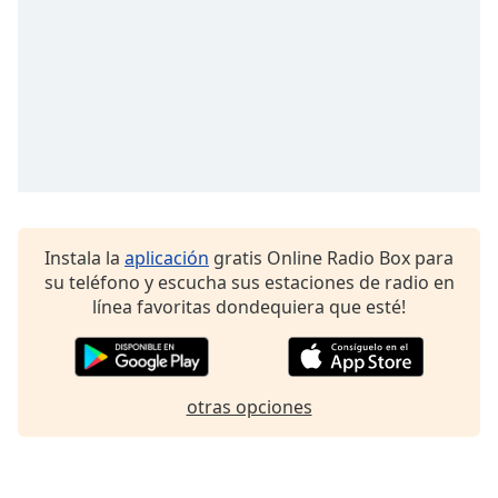
Font
Family
Reset
Done
Close
Modal
Dialog
End
of
Instala la
aplicación
gratis Online Radio Box para
dialog
su teléfono y escucha sus estaciones de radio en
window.
línea favoritas dondequiera que esté!
otras opciones