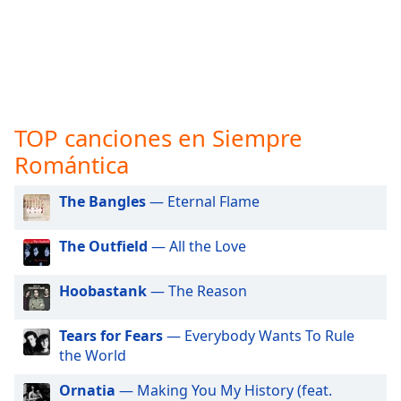
opens
subtitles
settings
dialog
subtitles
off
,
selected
TOP canciones en Siempre
Audio
Romántica
Track
The Bangles
— Eternal Flame
Picture-
in-
Picture
The Outfield
— All the Love
Fullscreen
This
is
Hoobastank
— The Reason
a
modal
Tears for Fears
— Everybody Wants To Rule
window.
the World
Beginning
Ornatia
— Making You My History (feat.