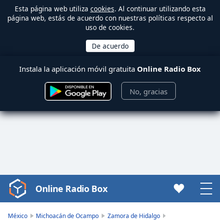
Esta página web utiliza
cookies
. Al continuar utilizando esta
página web, estás de acuerdo con nuestras políticas respecto al
uso de cookies.
Instala la aplicación móvil gratuita
Online Radio Box
No, gracias
Online Radio Box
Video
Player
is
México
Michoacán de Ocampo
Zamora de Hidalgo