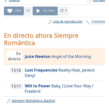
Remaining
Español
Sitio web
Time
-
Like
70
En Vivo
0
-:-
Lista de reproducción
Contactos
1x
Playback
Rate
En directo ahora Siempre
Romántica
Chapters
Chapters
En
Juice Newton
Angel of the Morning
directo
Descriptions
descriptions
Lost Frequencies
Reality (feat. Janieck
13:16
off
,
Devy)
selected
Will to Power
Baby, I Love Your Way /
13:11
Subtitles
Freebird
subtitles
Siempre Romántica playlist
settings
,