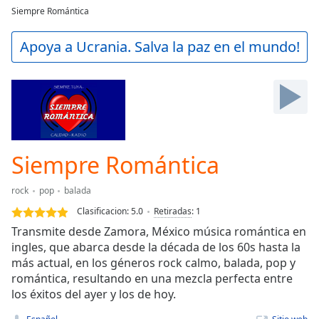
loading.
Siempre Romántica
Play
Video
Apoya a Ucrania. Salva la paz en el mundo!
Play
Skip
Backward
Skip
Forward
Mute
Current
Time
0:00
Siempre Romántica
/
Duration
-:-
rock
pop
balada
Loaded
:
Clasificacion:
5.0
Retiradas
:
1
0.00%
Stream
Transmite desde Zamora, México música romántica en
Type
LIVE
ingles, que abarca desde la década de los 60s hasta la
más actual, en los géneros rock calmo, balada, pop y
Seek to
live,
romántica, resultando en una mezcla perfecta entre
currently
los éxitos del ayer y los de hoy.
behind
live
LIVE