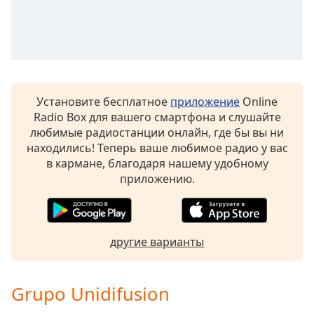
Font
Family
Reset
Done
Установите бесплатное
приложение
Online
Close
Modal
Radio Box для вашего смартфона и слушайте
Dialog
любимые радиостанции онлайн, где бы вы ни
End
находились! Теперь ваше любимое радио у вас
of
в кармане, благодаря нашему удобному
dialog
приложению.
window.
другие варианты
Grupo Unidifusion