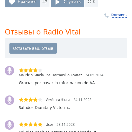
Remaining
Нравится
47
Слушать
0
Time
-
-:-
Контакты
1x
Отзывы о Radio Vital
Playback
Rate
Chapters
Chapters
Descriptions
Mauricio Guadalupe Hermosillo Alvarez
24.05.2024
descriptions
Gracias por pasar la información de AA
off
,
selected
Verónica Hluna
24.11.2023
Saludos Dianita y Victorin..
Subtitles
subtitles
settings
,
User
23.11.2023
opens