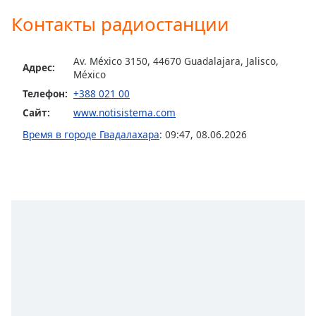
Контакты радиостанции
Opacity
Av. México 3150, 44670 Guadalajara, Jalisco,
Адрес:
Caption
México
Area
Телефон:
+388 021 00
Background
Сайт:
www.notisistema.com
Color
Время в городе Гвадалахара
:
09:47
,
08.06.2026
Opacity
Font
Size
Text
Edge
Style