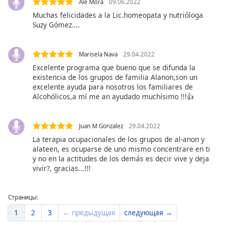
of
Ale Mora
09.06.2022
dialog
Muchas felicidades a la Lic.homeopata y nutrióloga
window.
Suzy Gómez....
Escape
will
Marisela Nava
29.04.2022
cancel
Excelente programa que bueno que se difunda la
and
existencia de los grupos de familia Alanon,son un
close
excelente ayuda para nosotros los familiares de
the
Alcohólicos,a mí me an ayudado muchísimo !!!👍
window.
Text
Juan M Gonzalez
29.04.2022
Color
La terapia ocupacionales de los grupos de al-anon y
alateen, es ocuparse de uno mismo concentrare en ti
y no en la actitudes de los demás es decir vive y deja
Opacity
vivir?, gracias...!!!
Text
Страницы:
Background
1
2
3
← предыдущая
следующая →
Color