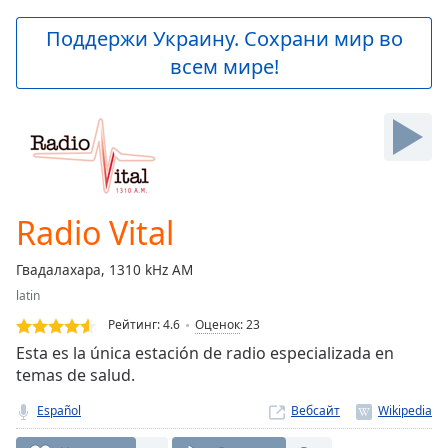
loading.
Play
Поддержи Украину. Сохрани мир во
Video
всем мире!
Play
Skip
Backward
Skip
Forward
Mute
Current
Time
0:00
Radio Vital
/
Duration
-:-
Гвадалахара, 1310 kHz AM
Loaded
:
latin
0.00%
Stream
Рейтинг:
4.6
Оценок
:
23
Type
LIVE
Esta es la única estación de radio especializada en
Seek to
temas de salud.
live,
currently
Español
Вебсайт
behind
live
LIVE