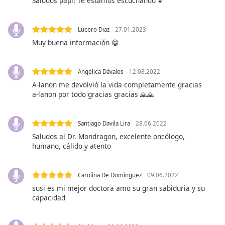
Saludos papi! Te estamos escuchando 💕
subtitles
settings
Lucero Diaz
27.01.2023
dialog
subtitles
Muy buena información 😁
off
,
selected
Angélica Dávalos
12.08.2022
A-lanon me devolvió la vida completamente gracias
Audio
Track
a-lanon por todo gracias gracias 🙏🙏
Picture-
in-
Santiago Davila Lira
28.06.2022
Picture
Saludos al Dr. Mondragon, excelente oncólogo,
Fullscreen
humano, cálido y atento
This
is
a
Carolina De Dominguez
09.06.2022
modal
susi es mi mejor doctora amo su gran sabiduria y su
window.
capacidad
Beginning