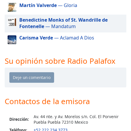
of
Martín Valverde
— Gloria
dialog
window.
Benedictine Monks of St. Wandrille de
Escape
Fontenelle
— Mandatum
will
cancel
Carisma Verde
— Aclamad A Dios
and
close
the
Su opinión sobre Radio Palafox
window.
Text
Color
Opacity
Contactos de la emisora
Text
Av. 44 nte. y Av. Morelos s/n. Col. El Porvenir
Dirección:
Background
Puebla Puebla 72310 Mexico
Color
Teléfono:
+52 222 234 3773