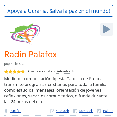
loading.
Play
Apoya a Ucrania. Salva la paz en el mundo!
Video
Play
Skip
Backward
Skip
Forward
Mute
Current
Radio Palafox
Time
0:00
/
pop
christian
Duration
-:-
Clasificacion:
4.9
Retiradas
:
8
Loaded
:
Medio de comunicación Iglesia Católica de Puebla,
0.00%
transmite programas cristianos para toda la familia,
Stream
como estudios, mensajes, orientación de jóvenes,
Type
LIVE
reflexiones, servicios comunitarios, difunde durante
Seek to
live,
las 24 horas del día.
currently
behind
Español
Sitio web
live
LIVE