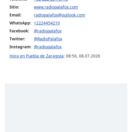
Sitio:
www.radiopalafox.com
Opacity
Email:
radiopalafox@outlook.com
WhatsApp:
+2224454210
Caption
Facebook:
@radiopalafox
Area
Twitter:
@RadioPalafox
Background
Instagram:
@radiopalafox
Color
Hora en Puebla de Zaragoza
:
08:56
,
08.07.2026
Opacity
Font
Size
Text
Edge
Style