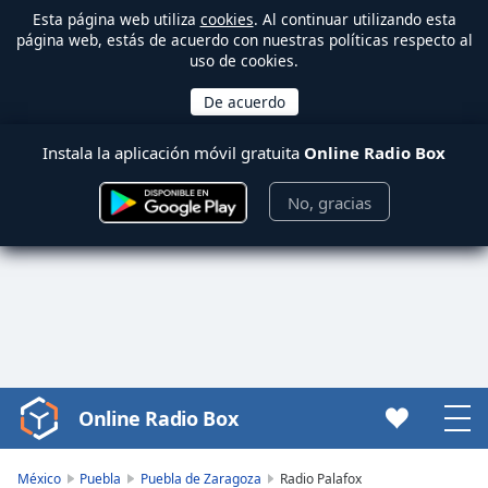
Esta página web utiliza
cookies
. Al continuar utilizando esta
página web, estás de acuerdo con nuestras políticas respecto al
uso de cookies.
Instala la aplicación móvil gratuita
Online Radio Box
No, gracias
Online Radio Box
Video
Player
is
México
Puebla
Puebla de Zaragoza
Radio Palafox