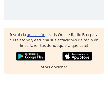
Font
Family
Reset
Done
Instala la
aplicación
gratis Online Radio Box para
Close
Modal
su teléfono y escucha sus estaciones de radio en
Dialog
línea favoritas dondequiera que esté!
End
of
dialog
window.
otras opciones