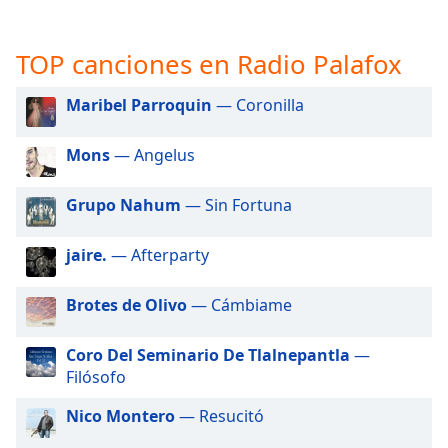
opens
subtitles
settings
TOP canciones en Radio Palafox
dialog
subtitles
Maribel Parroquin
— Coronilla
off
,
selected
Mons
— Angelus
Audio
Track
Grupo Nahum
— Sin Fortuna
Picture-
in-
jaire.
— Afterparty
Picture
Fullscreen
This
Brotes de Olivo
— Cámbiame
is
a
Coro Del Seminario De Tlalnepantla
—
modal
Filósofo
window.
Nico Montero
— Resucitó
Beginning