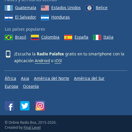
Guatemala
Estados Unidos
Belice
El Salvador
Honduras
Los países populares
Brasil
Colombia
España
Italia
¡Escucha la
Radio Palafox
gratis en tu smartphone con la
aplicación
Android
o
iOS
!
África
Asia
América del Norte
América del Sur
Europa
Oceanía
© Online Radio Box, 2015-2026.
Created by
Final Level