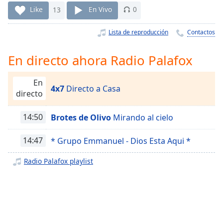
Remaining
Like
13
En Vivo
0
Time
-
-:-
Lista de reproducción
Contactos
1x
En directo ahora Radio Palafox
Playback
Rate
En
Chapters
4x7
Directo a Casa
directo
Chapters
14:50
Brotes de Olivo
Mirando al cielo
Descriptions
14:47
* Grupo Emmanuel - Dios Esta Aqui *
descriptions
off
,
Radio Palafox playlist
selected
Subtitles
subtitles
settings
,