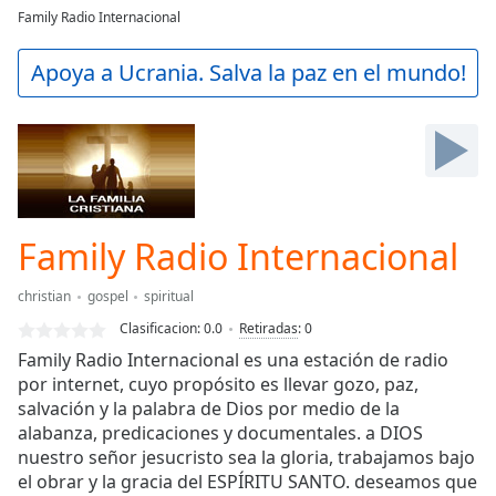
loading.
Family Radio Internacional
Play
Video
Apoya a Ucrania. Salva la paz en el mundo!
Play
Skip
Backward
Skip
Forward
Mute
Current
Time
0:00
Family Radio Internacional
/
Duration
-:-
christian
gospel
spiritual
Loaded
:
Clasificacion:
0.0
Retiradas
:
0
0.00%
Stream
Family Radio Internacional es una estación de radio
Type
LIVE
por internet, cuyo propósito es llevar gozo, paz,
salvación y la palabra de Dios por medio de la
Seek to
live,
alabanza, predicaciones y documentales. a DIOS
currently
nuestro señor jesucristo sea la gloria, trabajamos bajo
behind
live
LIVE
el obrar y la gracia del ESPÍRITU SANTO. deseamos que