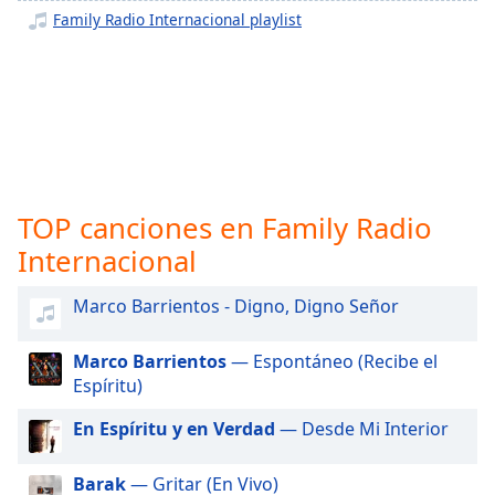
opens
Family Radio Internacional playlist
subtitles
settings
dialog
subtitles
off
,
selected
Audio
Track
TOP canciones en Family Radio
Internacional
Picture-
in-
Picture
Marco Barrientos - Digno, Digno Señor
Fullscreen
This
is
Marco Barrientos
— Espontáneo (Recibe el
a
Espíritu)
modal
En Espíritu y en Verdad
— Desde Mi Interior
window.
Beginning
Barak
— Gritar (En Vivo)