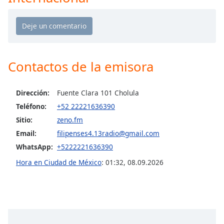
Opacity
Caption
Area
Contactos de la emisora
Background
Color
Dirección:
Fuente Clara 101 Cholula
Teléfono:
+52 22221636390
Opacity
Sitio:
zeno.fm
Email:
filipenses4.13radio@gmail.com
Font
WhatsApp:
+5222221636390
Size
Hora en Ciudad de México
:
01:32
,
08.09.2026
Text
Edge
Style