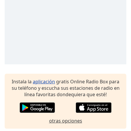
Font
Family
Reset
Done
Close
Modal
Dialog
End
of
dialog
window.
Instala la
aplicación
gratis Online Radio Box para
su teléfono y escucha sus estaciones de radio en
línea favoritas dondequiera que esté!
otras opciones