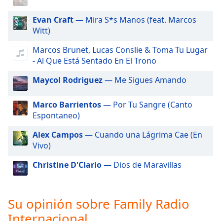
of
dialog
Evan Craft
— Mira S*s Manos (feat. Marcos
window.
Witt)
Escape
will
Marcos Brunet, Lucas Conslie & Toma Tu Lugar
cancel
- Al Que Está Sentado En El Trono
and
Maycol Rodriguez
— Me Sigues Amando
close
the
window.
Marco Barrientos
— Por Tu Sangre (Canto
Espontaneo)
Text
Alex Campos
— Cuando una Lágrima Cae (En
Color
Vivo)
Opacity
Christine D'Clario
— Dios de Maravillas
Text
Su opinión sobre Family Radio
Background
Color
Internacional