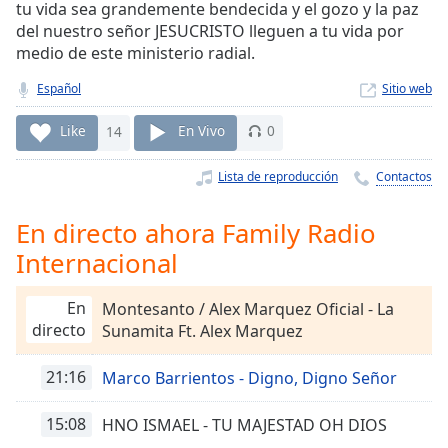
Remaining
tu vida sea grandemente bendecida y el gozo y la paz
Time
-
del nuestro señor JESUCRISTO lleguen a tu vida por
-:-
medio de este ministerio radial.
1x
Español
Sitio web
Playback
Like
14
En Vivo
0
Rate
Chapters
Lista de reproducción
Contactos
Chapters
En directo ahora Family Radio
Descriptions
Internacional
descriptions
off
,
En
Montesanto / Alex Marquez Oficial - La
selected
directo
Sunamita Ft. Alex Marquez
Subtitles
21:16
Marco Barrientos - Digno, Digno Señor
subtitles
15:08
HNO ISMAEL - TU MAJESTAD OH DIOS
settings
,