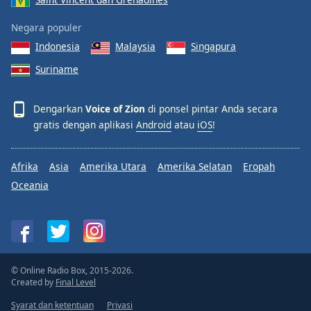
Negara populer
Indonesia
Malaysia
Singapura
Suriname
Dengarkan
Voice of Zion
di ponsel pintar Anda secara
gratis dengan aplikasi
Android
atau
iOS
!
Afrika
Asia
Amerika Utara
Amerika Selatan
Eropah
Oceania
© Online Radio Box, 2015-2026.
Created by
Final Level
Syarat dan ketentuan
Privasi