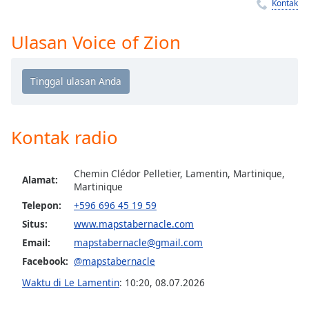
Remaining
Kontak
Time
-
-:-
Ulasan Voice of Zion
1x
Playback
Rate
Chapters
Kontak radio
Chapters
Descriptions
Chemin Clédor Pelletier, Lamentin, Martinique,
Alamat:
Martinique
descriptions
Telepon:
+596 696 45 19 59
off
,
Situs:
www.mapstabernacle.com
selected
Email:
mapstabernacle@gmail.com
Subtitles
Facebook:
@mapstabernacle
subtitles
Waktu di Le Lamentin
:
10:20
,
08.07.2026
settings
,