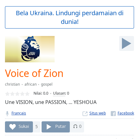
loading.
Play
Bela Ukraina. Lindungi perdamaian di
Video
dunia!
Play
Skip
Backward
Skip
Forward
Mute
Current
Time
0:00
Voice of Zion
/
Duration
-:-
christian
african
gospel
Loaded
:
0.00%
Nilai:
0.0
Ulasan
:
0
Stream
Une VISION, une PASSION, ... YESHOUA
Type
LIVE
Français
Situs web
Seek to
live,
currently
Sukai
5
Putar
0
behind
live
LIVE