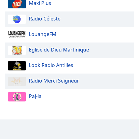
Maxi Plus
Opacity
Radio Céleste
Caption
LouangeFM
Area
Background
Eglise de Dieu Martinique
Color
Look Radio Antilles
Opacity
Radio Merci Seigneur
Font
Size
Paj-la
Text
Edge
Style