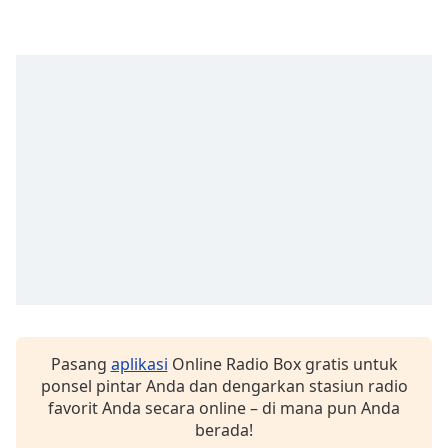
opens
subtitles
settings
dialog
subtitles
off
,
selected
Audio
Track
Picture-
in-
Picture
Fullscreen
This
is
a
Pasang
aplikasi
Online Radio Box gratis untuk
modal
ponsel pintar Anda dan dengarkan stasiun radio
window.
favorit Anda secara online – di mana pun Anda
berada!
Beginning