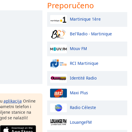
Preporučeno
Martinique 1ère
Bel'Radio - Martinique
Mouv FM
RCI Martinique
Identité Radio
Maxi Plus
nu
aplikacija
Online
pametni telefon i
Radio Céleste
ljene stanice na
god se nalazili!
LouangeFM