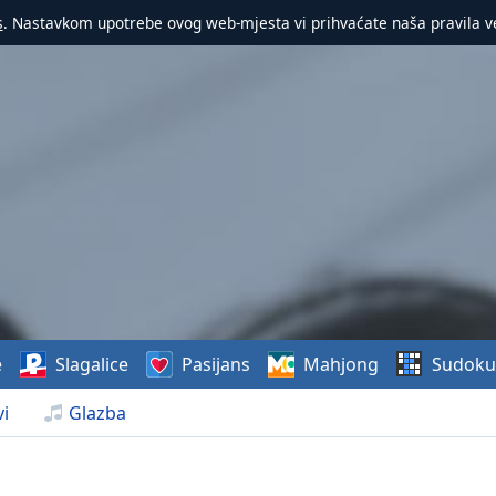
s
. Nastavkom upotrebe ovog web-mjesta vi prihvaćate naša pravila v
e
Slagalice
Pasijans
Mahjong
Sudoku
i
Glazba