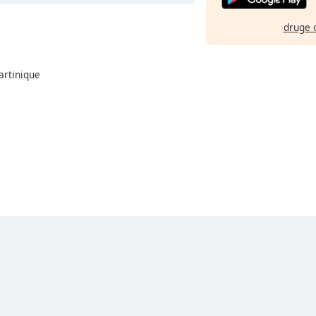
druge 
artinique