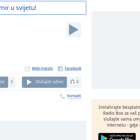
mir u svijetu!
Web-mjesto
 se
5
Slušajte uživo
0
Kontakti
Instalirajte besplat
Radio Box za vaš 
slušajte vama omi
internetu - gdje 