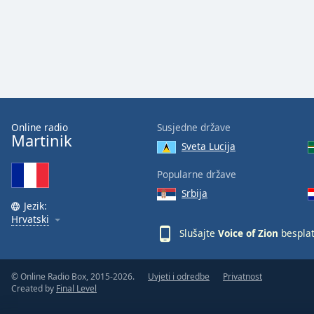
Audio
Track
Picture-
in-
Picture
Fullscreen
This
is
a
Online radio
Susjedne države
Martinik
modal
Sveta Lucija
window.
Popularne države
Beginning
Srbija
of
Jezik:
Hrvatski
dialog
Slušajte
Voice of Zion
bespla
window.
Escape
will
© Online Radio Box, 2015-2026.
Uvjeti i odredbe
Privatnost
cancel
Created by
Final Level
and
close