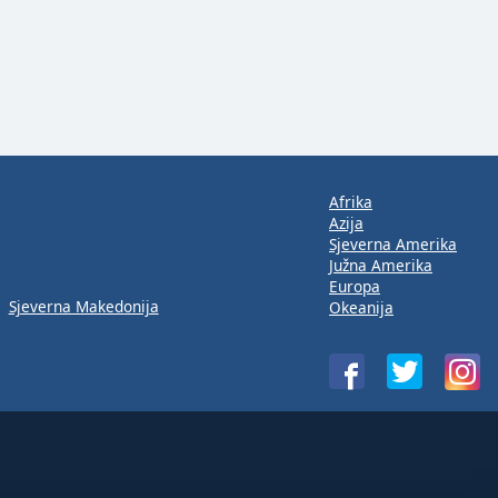
Afrika
Azija
Sjeverna Amerika
Južna Amerika
Europa
Sjeverna Makedonija
Okeanija