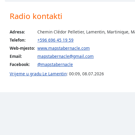
Chapters
Chapters
Radio kontakti
Descriptions
Adresa:
Chemin Clédor Pelletier, Lamentin, Martinique, M
descriptions
Telefon:
+596 696 45 19 59
off
,
Web-mjesto:
www.mapstabernacle.com
selected
Email:
mapstabernacle@gmail.com
Subtitles
Facebook:
@mapstabernacle
subtitles
Vrijeme u gradu Le Lamentin
:
00:09
,
08.07.2026
settings
,
opens
subtitles
settings
dialog
subtitles
off
,
selected