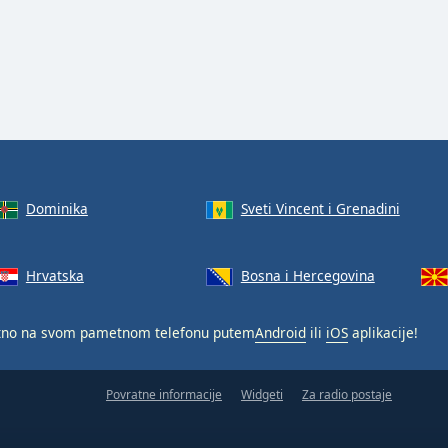
Dominika
Sveti Vincent i Grenadini
Hrvatska
Bosna i Hercegovina
tno na svom pametnom telefonu putem
Android
ili
iOS
aplikacije!
Povratne informacije
Widgeti
Za radio postaje