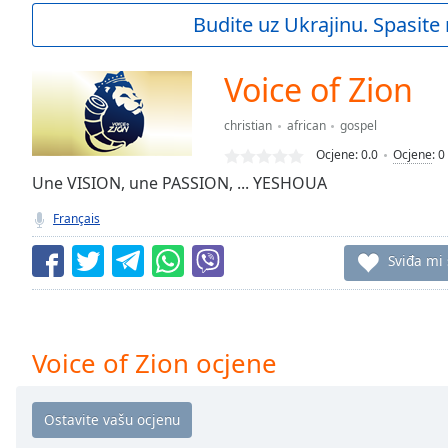
Current
Budite uz Ukrajinu. Spasite 
Time
0:00
/
Duration
-:-
Voice of Zion
Loaded
:
0.00%
christian
african
gospel
0:00
Ocjene:
0.0
Ocjene
:
0
Stream
Type
Une VISION, une PASSION, ... YESHOUA
LIVE
Seek to
Français
live,
currently
behind
Sviđa mi
live
LIVE
Remaining
Time
-
-:-
Voice of Zion ocjene
1x
Playback
Rate