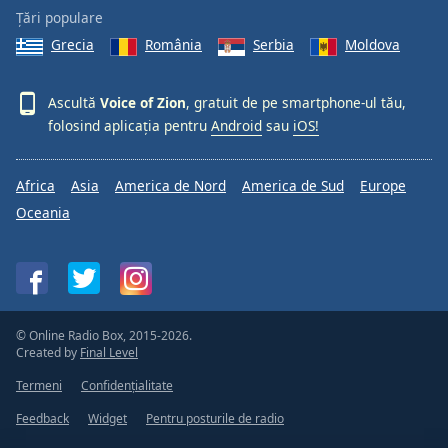
Țări populare
Grecia
România
Serbia
Moldova
Ascultă
Voice of Zion
, gratuit de pe smartphone-ul tău,
folosind aplicația pentru
Android
sau
iOS!
Africa
Asia
America de Nord
America de Sud
Europe
Oceania
© Online Radio Box, 2015-2026.
Created by
Final Level
Termeni
Confidențialitate
Feedback
Widget
Pentru posturile de radio