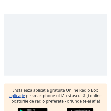
opens
subtitles
settings
dialog
subtitles
off
,
selected
Audio
Track
Picture-
in-
Picture
Fullscreen
This
is
a
Instalează aplicația gratuită Online Radio Box
modal
aplicație
pe smartphone-ul tău și ascultă-ți online
window.
posturile de radio preferate - oriunde te-ai afla!
Beginning