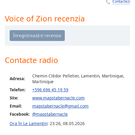
Remaining
Contactezi
Time
-
-:-
Voice of Zion recenzia
1x
Playback
Rate
Chapters
Contacte radio
Chapters
Descriptions
Chemin Clédor Pelletier, Lamentin, Martinique,
Adresa:
Martinique
descriptions
Telefon:
+596 696 45 19 59
off
,
Site:
www.mapstabernacle.com
selected
Email:
mapstabernacle@gmail.com
Subtitles
Facebook:
@mapstabernacle
subtitles
Ora în Le Lamentin
:
23:26
,
08.05.2026
settings
,