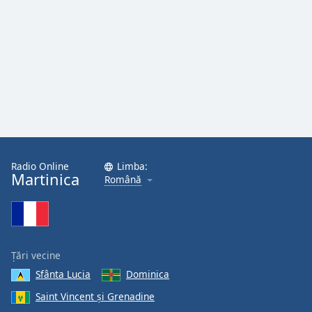
Font
Family
Reset
Done
Close
Modal
Dialog
End
of
Radio Online
Limba:
dialog
Martinica
Română
window.
Țări vecine
Sfânta Lucia
Dominica
Saint Vincent și Grenadine