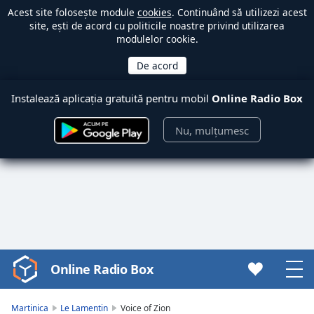
Acest site folosește module
cookies
. Continuând să utilizezi acest
site, ești de acord cu politicile noastre privind utilizarea
modulelor cookie.
Instalează aplicația gratuită pentru mobil
Online Radio Box
Nu, mulțumesc
Online Radio Box
Video
Player
is
Martinica
Le Lamentin
Voice of Zion