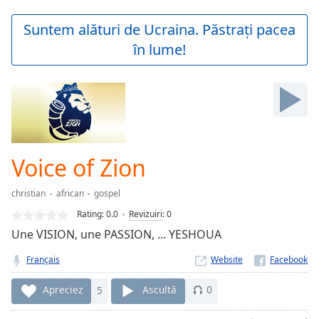
loading.
Play
Suntem alături de Ucraina. Păstrați pacea
Video
în lume!
Play
Skip
Backward
Skip
Forward
Mute
Current
Time
0:00
Voice of Zion
/
Duration
-:-
christian
african
gospel
Loaded
:
0.00%
Rating:
0.0
Revizuiri
:
0
Stream
Une VISION, une PASSION, ... YESHOUA
Type
LIVE
Français
Website
Seek to
live,
currently
Apreciez
5
Ascultă
0
behind
live
LIVE