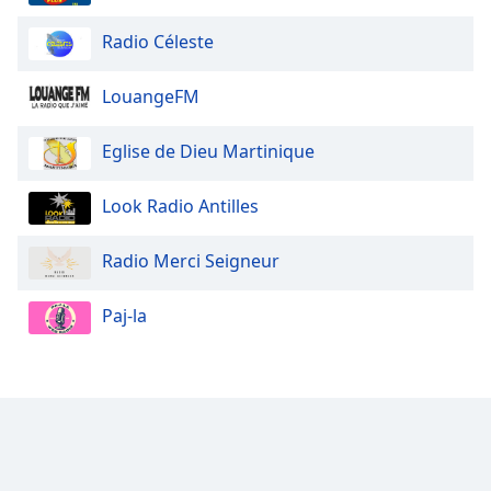
Radio Céleste
Opacity
LouangeFM
Caption
Area
Eglise de Dieu Martinique
Background
Color
Look Radio Antilles
Opacity
Radio Merci Seigneur
Font
Paj-la
Size
Text
Edge
Style