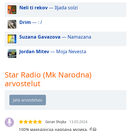
dialog
Neli ti rekov
— Iljada solzi
window.
Escape
Drim
— : /
will
cancel
and
Suzana Gavazova
— Namazana
close
the
Jordan Mitev
— Moja Nevesta
window.
Text
Star Radio (Mk Narodna)
Color
arvostelut
Opacity
Text
Background
Color
Goran Shojka
13.05.2024
100% македонска народна музика. ☝️😃