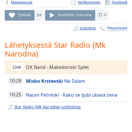
Time
-
Македонски
Verkkosivusto
-:-
Tykkää
84
Kuuntele suorana
4
1x
Soittolista
Yhteystiedot
Playback
Rate
Lähetyksessä Star Radio (Mk
Chapters
Narodna)
Chapters
Live
OK Band - Makedonski Splet
Descriptions
descriptions
10:29
Misko Krstevski
Ne Zalam
off
,
selected
10:25
Naum Petreski - Kako se ljubi ubava zena
Subtitles
Star Radio (Mk Narodna) soittolista
subtitles
settings
,
opens