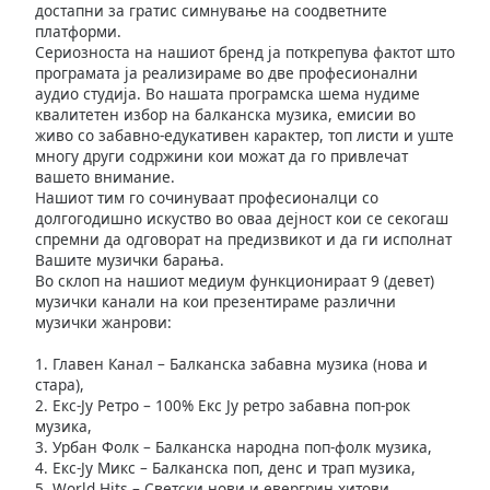
достапни за гратис симнување на соодветните
Family
платформи.
Сериозноста на нашиот бренд ја поткрепува фактот што
програмата ја реализираме во две професионални
Reset
аудио студија. Во нашата програмска шема нудиме
квалитетен избор на балканска музика, емисии во
Done
живо со забавно-едукативен карактер, топ листи и уште
Close
многу други содржини кои можат да го привлечат
Modal
Dialog
вашето внимание.
End
Нашиот тим го сочинуваат професионалци со
of
долгогодишно искуство во оваа дејност кои се секогаш
спремни да одговорат на предизвикот и да ги исполнат
dialog
Вашите музички барања.
window.
Во склоп на нашиот медиум функционираат 9 (девет)
музички канали на кои презентираме различни
музички жанрови:
1. Главен Канал – Балканска забавна музика (нова и
стара),
2. Екс-Ју Ретро – 100% Екс Ју ретро забавна поп-рок
музика,
3. Урбан Фолк – Балканска народна поп-фолк музика,
4. Екс-Ју Микс – Балканска поп, денс и трап музика,
5. World Hits – Светски нови и евергрин хитови,