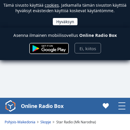
Tämä sivusto käyttää
cookies
. Jatkamalla tämän sivuston käyttöä
hyväksyt evästeiden käyttöä koskevat käytäntömme.
Asenna ilmainen mobiilisovellus
Online Radio Box
Ei, kiitos
Online Radio Box
Video
Player
is
Pohjois-Makedonia
Skopje
Star Radio (Mk Narodna)
loading.