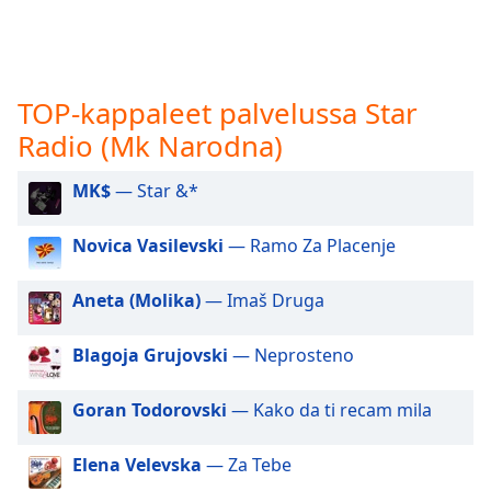
subtitles
settings
dialog
subtitles
off
,
TOP-kappaleet palvelussa Star
selected
Radio (Mk Narodna)
Audio
Track
MK$
— Star &*
Picture-
Novica Vasilevski
— Ramo Za Placenje
in-
Picture
Fullscreen
Aneta (Molika)
— Imaš Druga
This
is
Blagoja Grujovski
— Neprosteno
a
modal
window.
Goran Todorovski
— Kako da ti recam mila
Beginning
Elena Velevska
— Za Tebe
of