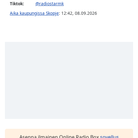
Tiktok:
@radiostarmk
Aika kaupungissa Skopje
:
12:42
,
08.09.2026
Asenna ilmainen Online Radio Box
sovellus