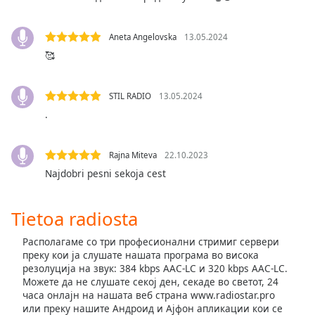
Opacity
Aneta Angelovska
13.05.2024
🥰
Caption
Area
Background
STIL RADIO
13.05.2024
Color
.
Opacity
Rajna Miteva
22.10.2023
Najdobri pesni sekoja cest
Font
Size
Tietoa radiosta
Располагаме со три професионални стримиг сервери
Text
преку кои ја слушате нашата програма во висока
Edge
резолуција на звук: 384 kbps AAC-LC и 320 kbps AAC-LC.
Style
Можете да не слушате секој ден, секаде во светот, 24
часа онлајн на нашата веб страна www.radiostar.pro
или преку нашите Андроид и Ајфон апликации кои се
Font