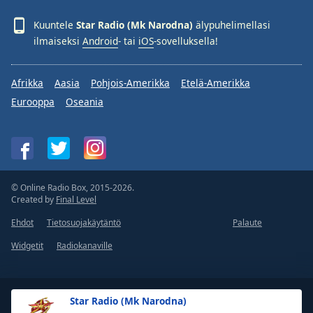
Kuuntele
Star Radio (Mk Narodna)
älypuhelimellasi
ilmaiseksi
Android
- tai
iOS
-sovelluksella!
Afrikka
Aasia
Pohjois-Amerikka
Etelä-Amerikka
Eurooppa
Oseania
© Online Radio Box, 2015-2026.
Created by
Final Level
Ehdot
Tietosuojakäytäntö
Palaute
Widgetit
Radiokanaville
Star Radio (Mk Narodna)