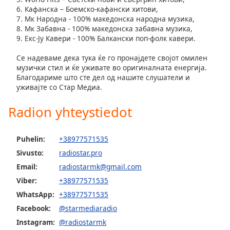
6. Кафанска – Боемско-кафански хитови,
7. Мк Народна - 100% македонска народна музика,
8. Мк Забавна - 100% македонска забавна музика,
9. Екс-Ју Кавери - 100% Балкански поп-фолк кавери.
Се надеваме дека тука ќе го пронајдете својот омилен
музички стил и ќе уживате во оригиналната енергија.
Благодариме што сте дел од нашите слушатели и
уживајте со Стар Медиа.
Radion yhteystiedot
Puhelin:
+38977571535
Sivusto:
radiostar.pro
Email:
radiostarmk@gmail.com
Viber:
+38977571535
WhatsApp:
+38977571535
Facebook:
@starmediaradio
Instagram:
@radiostarmk