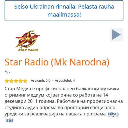
Play
Seiso Ukrainan rinnalla. Pelasta rauha
Video
maailmassa!
Play
Skip
Backward
Skip
Forward
Mute
Current
Time
0:00
Star Radio (Mk Narodna)
/
Duration
-:-
folk
Loaded
:
0.00%
Arviointi:
5.0
Arvostelut
:
4
Stream
Стар Медиа е професионалнен балкански музички
Type
LIVE
стриминг медиум кој започна со работа на 14
Seek to
декември 2011 година. Работиме на професионална
live,
студиска аудио опрема во простории специјално
currently
уредени за реализација на нашата програма.
behind
Näytä
live
LIVE
lisää
Remaining