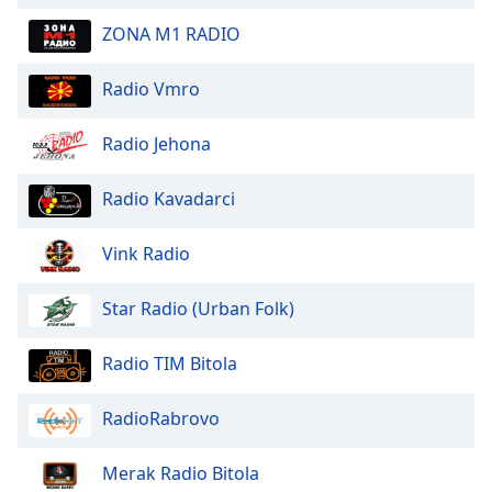
ZONA M1 RADIO
Opacity
Radio Vmro
Caption
Area
Radio Jehona
Background
Color
Radio Kavadarci
Opacity
Vink Radio
Star Radio (Urban Folk)
Font
Size
Radio TIM Bitola
Text
RadioRabrovo
Edge
Style
Merak Radio Bitola