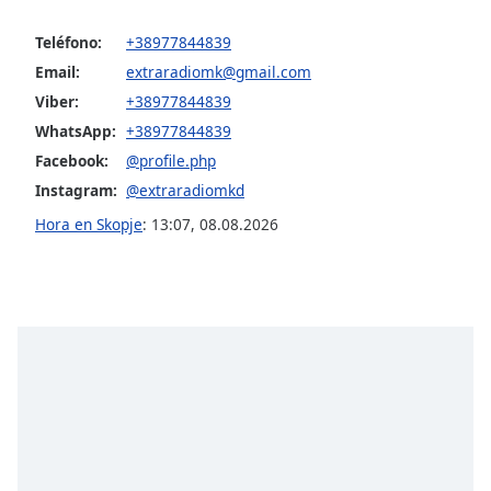
opens
subtitles
Teléfono:
+38977844839
settings
dialog
Email:
extraradiomk@gmail.com
subtitles
Viber:
+38977844839
off
,
WhatsApp:
+38977844839
selected
Facebook:
@profile.php
Instagram:
@extraradiomkd
Audio
Track
Hora en Skopje
:
13:07
,
08.08.2026
Picture-
in-
Picture
Fullscreen
This
is
a
modal
window.
Beginning