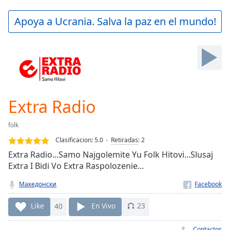
loading.
Play
Apoya a Ucrania. Salva la paz en el mundo!
Video
Play
Skip
Backward
Skip
Forward
Mute
Current
Extra Radio
Time
0:00
/
folk
Duration
-:-
Clasificacion:
5.0
Retiradas
:
2
Loaded
:
Extra Radio...Samo Najgolemite Yu Folk Hitovi...Slusaj
0.00%
Extra I Bidi Vo Extra Raspolozenie...
Stream
Type
LIVE
Македонски
Seek to
live,
Like
40
En Vivo
23
currently
behind
live
LIVE
Contactos