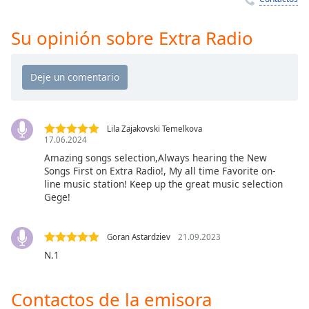
Remaining
Time
-
-:-
Su opinión sobre Extra Radio
1x
Playback
Rate
Chapters
Lila Zajakovski Temelkova
17.06.2024
Chapters
Amazing songs selection,Always hearing the New
Songs First on Extra Radio!, My all time Favorite on-
Descriptions
line music station! Keep up the great music selection
descriptions
Gege!
off
,
selected
Goran Astardziev
21.09.2023
Subtitles
N.1
subtitles
settings
,
Contactos de la emisora