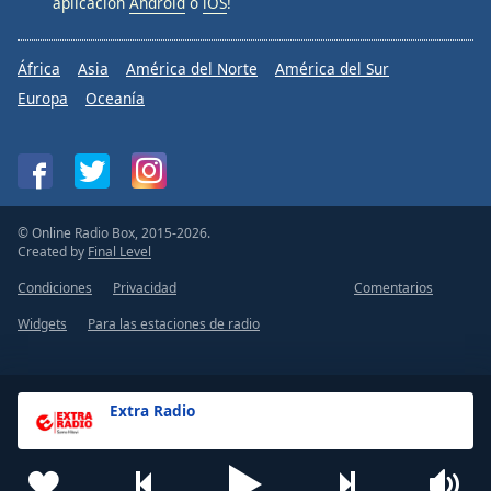
aplicación
Android
o
iOS
!
África
Asia
América del Norte
América del Sur
Europa
Oceanía
© Online Radio Box, 2015-2026.
Created by
Final Level
Condiciones
Privacidad
Comentarios
Widgets
Para las estaciones de radio
Extra Radio