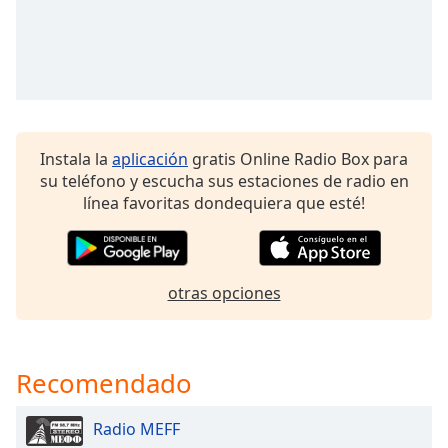
of
dialog
window.
Escape
will
cancel
and
Instala la
aplicación
gratis Online Radio Box para
close
su teléfono y escucha sus estaciones de radio en
the
línea favoritas dondequiera que esté!
window.
Text
Color
otras opciones
Opacity
Recomendado
Text
Background
Radio MEFF
Color