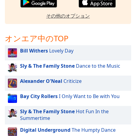
opens
subtitles
その他のオプション
settings
dialog
subtitles
オンエア中のTOP
off
,
selected
Bill Withers
Lovely Day
Audio
Track
Sly & The Family Stone
Dance to the Music
Picture-
in-
Alexander O'Neal
Criticize
Picture
Fullscreen
This
Bay City Rollers
I Only Want to Be with You
is
a
Sly & The Family Stone
Hot Fun In the
modal
Summertime
window.
Digital Underground
The Humpty Dance