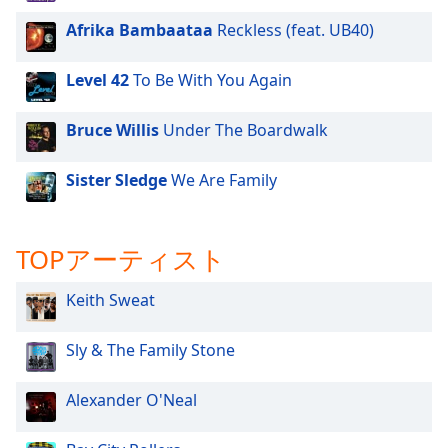
Beginning
of
Afrika Bambaataa
Reckless (feat. UB40)
dialog
window.
Level 42
To Be With You Again
Escape
will
Bruce Willis
Under The Boardwalk
cancel
and
close
Sister Sledge
We Are Family
the
window.
TOPアーティスト
Text
Color
Keith Sweat
Opacity
Sly & The Family Stone
Alexander O'Neal
Text
Background