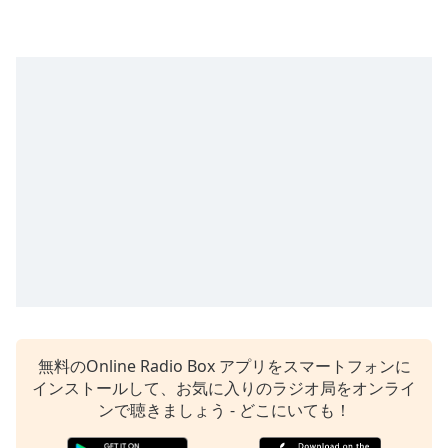
Remaining
Time
-
-:-
1x
Playback
Rate
Chapters
Chapters
Descriptions
descriptions
off
,
selected
無料のOnline Radio Box アプリをスマートフォンに
Subtitles
インストールして、お気に入りのラジオ局をオンライ
ンで聴きましょう - どこにいても！
subtitles
settings
,