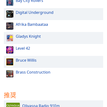
Color
Bay City Rollers
Digital Underground
Opacity
Afrika Bambaataa
Caption
Area
Gladys Knight
Background
Color
Level 42
Opacity
Bruce Willis
Font
Brass Construction
Size
Text
推奨
Edge
Style
Olivasoa Radio 91Fm