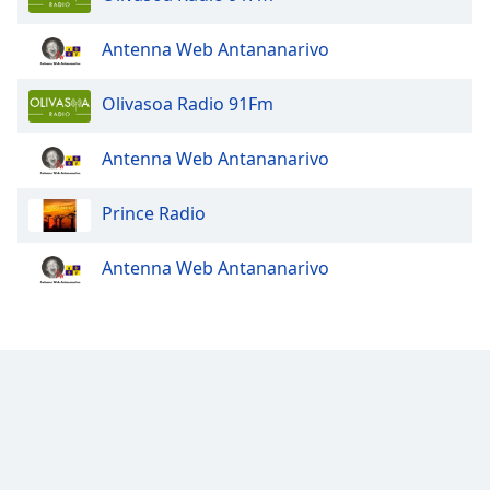
Font
Antenna Web Antananarivo
Family
Olivasoa Radio 91Fm
Reset
Done
Antenna Web Antananarivo
Close
Modal
Dialog
Prince Radio
End
of
Antenna Web Antananarivo
dialog
window.