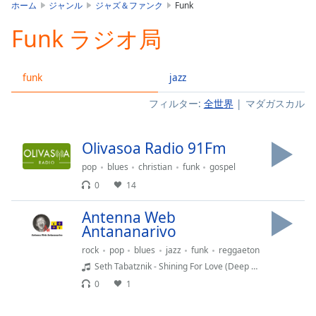
is
ホーム
ジャンル
ジャズ＆ファンク
Funk
loading.
Funk ラジオ局
Play
Video
Play
funk
jazz
Skip
Backward
フィルター:
全世界
マダガスカル
Skip
Forward
Mute
Olivasoa Radio 91Fm
Current
Time
0:00
pop
blues
christian
funk
gospel
/
0
14
Duration
-:-
Loaded
:
Antenna Web
0.00%
Antananarivo
Stream
rock
pop
blues
jazz
funk
reggaeton
Type
LIVE
Seth Tabatznik - Shining For Love (Deep Forest Remix)
Seek to
live,
0
1
currently
behind
live
LIVE