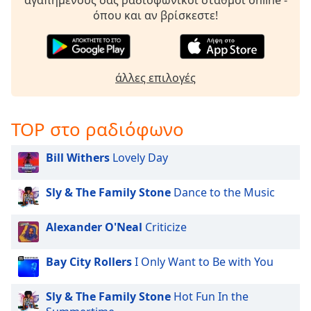
αγαπημένους σας ραδιοφωνικοί σταθμοί online -
opens
όπου και αν βρίσκεστε!
subtitles
settings
dialog
subtitles
άλλες επιλογές
off
,
selected
TOP στο ραδιόφωνο
Audio
Track
Bill Withers
Lovely Day
Picture-
in-
Picture
Sly & The Family Stone
Dance to the Music
Fullscreen
This
Alexander O'Neal
Criticize
is
a
Bay City Rollers
I Only Want to Be with You
modal
window.
Sly & The Family Stone
Hot Fun In the