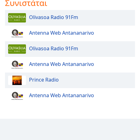
Συνιστάται
Font
Olivasoa Radio 91Fm
Family
Antenna Web Antananarivo
Reset
Done
Olivasoa Radio 91Fm
Close
Modal
Dialog
Antenna Web Antananarivo
End
of
Prince Radio
dialog
window.
Antenna Web Antananarivo