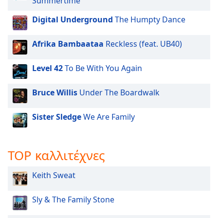
Summertime
Beginning
of
Digital Underground
The Humpty Dance
dialog
window.
Escape
Afrika Bambaataa
Reckless (feat. UB40)
will
cancel
Level 42
To Be With You Again
and
close
Bruce Willis
Under The Boardwalk
the
window.
Sister Sledge
We Are Family
Text
Color
TOP καλλιτέχνες
Opacity
Keith Sweat
Text
Sly & The Family Stone
Background