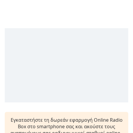
Remaining
Time
-
-:-
1x
Playback
Rate
Chapters
Chapters
Descriptions
descriptions
off
,
selected
Subtitles
Εγκαταστήστε τη δωρεάν εφαρμογή Online Radio
subtitles
Box στο smartphone σας και ακούστε τους
settings
,