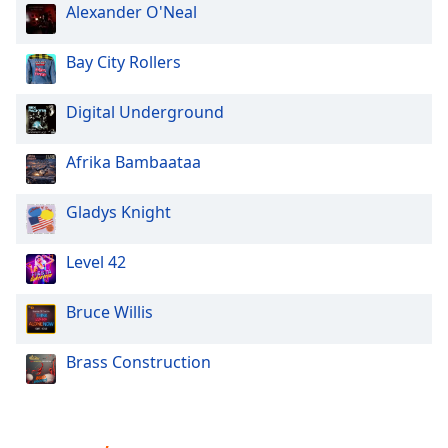
Color
Alexander O'Neal
Opacity
Bay City Rollers
Digital Underground
Caption
Area
Background
Afrika Bambaataa
Color
Gladys Knight
Opacity
Level 42
Font
Bruce Willis
Size
Brass Construction
Text
Edge
Style