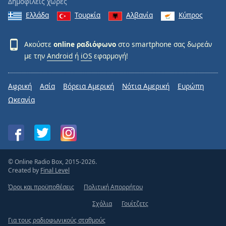
Δημοφιλείς χώρες
Ελλάδα
Τουρκία
Αλβανία
Κύπρος
Ακούστε
online ραδιόφωνο
στο smartphone σας δωρεάν
με την
Android
ή
iOS
εφαρμογή!
Αφρική
Ασία
Βόρεια Αμερική
Νότια Αμερική
Ευρώπη
Ωκεανία
© Online Radio Box, 2015-2026.
Created by
Final Level
Όροι και προϋποθέσεις
Πολιτική Απορρήτου
Σχόλια
Γουίτζετς
Για τους ραδιοφωνικούς σταθμούς