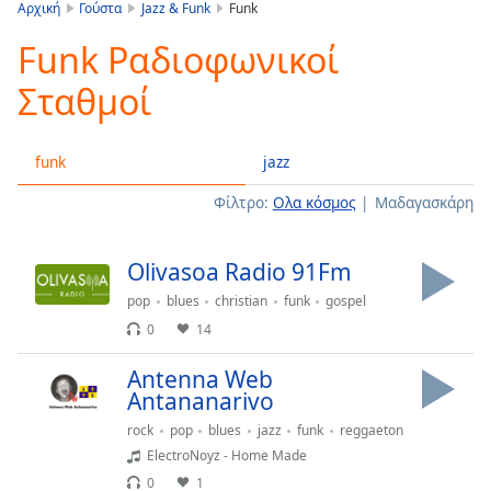
is
Αρχική
Γούστα
Jazz & Funk
Funk
loading.
Funk Ραδιοφωνικοί
Play
Video
Σταθμοί
Play
Skip
Backward
funk
jazz
Skip
Forward
Φίλτρο:
Ολα κόσμος
Μαδαγασκάρη
Mute
Current
Time
0:00
Olivasoa Radio 91Fm
/
Duration
-:-
pop
blues
christian
funk
gospel
Loaded
:
0
14
0.00%
Stream
Antenna Web
Type
LIVE
Antananarivo
Seek to
rock
pop
blues
jazz
funk
reggaeton
live,
ElectroNoyz - Home Made
currently
behind
0
1
live
LIVE