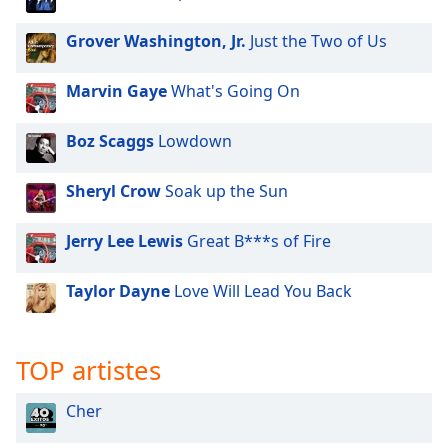
dialog
window.
Grover Washington, Jr.
Just the Two of Us
Escape
will
Marvin Gaye
What's Going On
cancel
and
Boz Scaggs
Lowdown
close
the
window.
Sheryl Crow
Soak up the Sun
Text
Jerry Lee Lewis
Great B***s of Fire
Color
Taylor Dayne
Love Will Lead You Back
Opacity
TOP artistes
Text
Background
Cher
Color