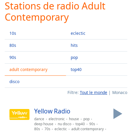
Stations de radio Adult
Play
Video
Contemporary
Play
Skip
Backward
10s
eclectic
Skip
Forward
Mute
80s
hits
Current
Time
0:00
90s
pop
/
adult contemporary
top40
Duration
-:-
Loaded
:
disco
0.00%
Stream
Filtre:
Tout le monde
Monaco
Type
LIVE
Seek to
live,
Yellow Radio
currently
behind
dance
electronic
house
pop
live
LIVE
deep house
nu disco
top40
90s
Remaining
80s
70s
eclectic
adult contemporary