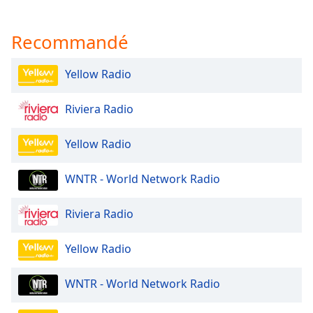
Family
Recommandé
Reset
Yellow Radio
Done
Close
Modal
Riviera Radio
Dialog
End
of
Yellow Radio
dialog
window.
WNTR - World Network Radio
Riviera Radio
Yellow Radio
WNTR - World Network Radio