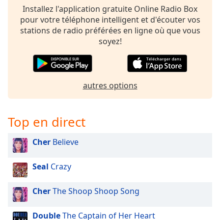
subtitles
Installez l'application gratuite Online Radio Box
settings
pour votre téléphone intelligent et d'écouter vos
dialog
stations de radio préférées en ligne où que vous
subtitles
soyez!
off
,
selected
Audio
Track
autres options
Picture-
in-
Picture
Top en direct
Fullscreen
This
Cher
Believe
is
a
Seal
Crazy
modal
window.
Cher
The Shoop Shoop Song
Beginning
of
Double
The Captain of Her Heart