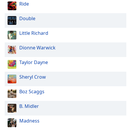
Ride
Opacity
Double
Caption
Area
Little Richard
Background
Color
Dionne Warwick
Opacity
Taylor Dayne
Sheryl Crow
Font
Size
Boz Scaggs
Text
B. Midler
Edge
Style
Madness
Font