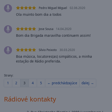
cancel
and
Pedro Miguel Miguel
02.06.2020
close
Ola muinto bom dia a todos
the
window.
Jose Sousa
14.04.2020
Text
Bom dia Brigada maravilha continuem assim!
Color
Silvio Peixoto
30.03.2020
Opacity
Boa música, locutores(as) simpáticos, a minha
estação de Rádio preferida.
Text
Background
Strany:
Color
1
2
3
4
5
← predchádzajúce
ďalej →
Opacity
Rádiové kontakty
Caption