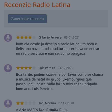
Playback
Recenzie Radio Latina
Rate
Chapters
Chapters
Descriptions
Gilberto Ferreira
03.01.2021
descriptions
bom dia desde ja deseijo a radio latina um bom e
off
,
flelis ano novo e toda audituria precisava de entrar
selected
no radio servisso e nao sei como obrigada
Subtitles
Luis Pereira
31.12.2020
subtitles
Boa tarde, podem dizer-me por favor como se chama
settings
,
a musica de natal do grupo luxemburguês que
opens
passou aqui neste rádio há 15 minutos? Obrigado
bom ano. Luís Pereira.
subtitles
settings
dialog
Toni Moreira
07.12.2020
subtitles
A ANA MARIA faz aí muita falta.
off
,