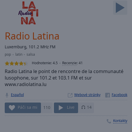
Skip
Forward
Mute
Current
Time
0:00
Radio Latina
/
Duration
-:-
Luxemburg, 101.2 MHz FM
Loaded
:
pop
latin
salsa
0.00%
Stream
Hodnotenie:
4.5
Recenzie
:
41
Type
LIVE
Radio Latina le point de rencontre de la communauté
Seek to
lusophone, sur 101.2 et 103.1 FM et sur
live,
www.radiolatina.lu
currently
behind
live
LIVE
Español
Webové stránky
Remaining
Time
-
Páči sa mi
110
Live
14
-:-
Kontakty
1x