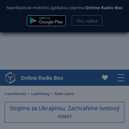
Nainštalovať mobilnú aplikáciu zdarma
Online Radio Box
Nie, vďaka
Online Radio Box
Video
Player
is
Luxembursko
Luxemburg
Radio Latina
loading.
Play
Stojíme za Ukrajinou. Zachráňme svetový
Video
mier!
Play
Skip
Backward