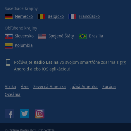
Susediace krajiny
Nemecko
Belgicko
Francúzsko
Obľúbené krajiny
Slovensko
Spojené Štáty
Brazília
Kolumbia
Počúvajte
Radio Latina
vo svojom smartfóne zdarma s
pre
Android
alebo
iOS
aplikáciou!
Afrika
Ázie
Severná Amerika
Južná Amerika
Európa
Oceánia
© Online Radio Box, 2015-2026.