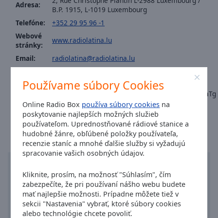
2, Rue Christophe Plantin L-2988 Luxembourg /
Area
Adresa:
B.P. 1915, L-1019 Luxembourg
Background
Telefóne:
+352 29 95 96 -1
Color
Webové
www.radiolatina.lu
stránky:
Opacity
Email:
radiolatina@radiolatina.lu
Facebook:
@radiolatinalux
Font
Používame súbory Cookies
Fax: +352 40 24 76
Size
https://www.youtube.com/channel/UCacpCucjgoexzi8omfZ8aTg
Online Radio Box
používa súbory cookies
na
Čas v meste Luxemburg
:
14:00
,
08.07.2026
poskytovanie najlepších možných služieb
Text
používateľom. Uprednostňované rádiové stanice a
Edge
hudobné žánre, obľúbené položky používateľa,
Style
recenzie staníc a mnohé ďalšie služby si vyžadujú
spracovanie vašich osobných údajov.
Font
Kliknite, prosím, na možnosť "Súhlasím", čím
Family
zabezpečíte, že pri používaní nášho webu budete
mať najlepšie možnosti. Prípadne môžete tiež v
sekcii "Nastavenia" vybrať, ktoré súbory cookies
Reset
alebo technológie chcete povoliť.