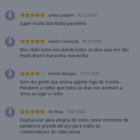
selected
santos joaquim
02.12.2020
Audio
Super muito boa Radio parabéns
Track
Picture-
in-
Sandro Conceição
30.10.2020
Picture
Boa rádio estou escutando todos os dias aqui em São
Fullscreen
Paulo Brasil maravilha maravilha
This
is
a
Arlindo Marques
27.07.2020
modal
bom dia gente que anima agente logo de manha .
window.
Parabens a todos que todos os dias nos animam a
alma ao ligar a radio
Beginning
of
Rui Boas
19.07.2020
dialog
Espetacular para alegria de todos neste momento de
window.
pandemia grande abraço para todos os
Escape
colaboradores da radio latina
will