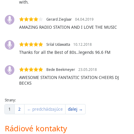
with.
of
dialog
window.
Gerard Zieglaar
04.04.2019
Escape
AMAZING RADIO STATION AND I LOVE THE MUSIC
will
cancel
and
Srilal Udawatta
10.12.2018
close
Thanks for all the Best of 80s..legends 96.6 FM
the
window.
Bede Beekmeyer
23.05.2018
Text
AWESOME STATION FANTASTIC STATION CHEERS DJ
Color
BECKS
Opacity
Strany:
1
2
← predchádzajúce
ďalej →
Text
Background
Rádiové kontakty
Color