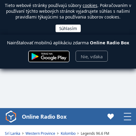
Tieto webové stránky používajú súbory
cookies
. Pokračovaním v
používaní týchto webových stránok vyjadrujete súhlas s našimi
pravidlami týkajúcimi sa používania súborov cookies.
Nainštalovať mobilnú aplikáciu zdarma
Online Radio Box
Nie, vďaka
Online Radio Box
Video
Player
is
Srí Lanka
Western Province
Kolombo
Legends 96.6 FM