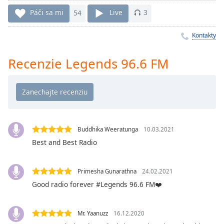
Remaining
Time
-
Páči sa mi
54
Live
3
-:-
Kontakty
1x
Playback
Recenzie Legends 96.6 FM
Rate
Chapters
Chapters
Descriptions
Buddhika Weeratunga
10.03.2021
descriptions
Best and Best Radio
off
,
selected
Primesha Gunarathna
24.02.2021
Good radio forever #Legends 96.6 FM❤️
Subtitles
subtitles
settings
,
Mr. Yaanuzz
16.12.2020