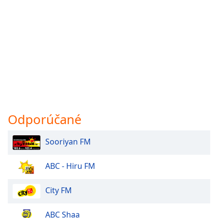
Odporúčané
Sooriyan FM
ABC - Hiru FM
City FM
ABC Shaa