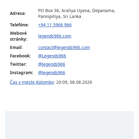
PO Box 36, Araliya Uyana, Depanama,
Adresa:
Opacity
Pannipitiya, Sri Lanka
Telefóne:
+94 11 5966 966
Caption
Webové
legends966.com
Area
stránky:
Background
Email:
contact@legends966.com
Color
Facebook:
@Legends966
Twitter:
@legends966
Opacity
Instagram:
@legends966
Čas v meste Kolombo
:
20:09
,
08.08.2026
Font
Size
Text
Edge
Style