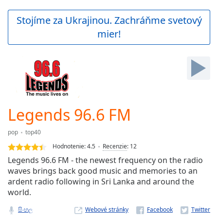
loading.
Play
Stojíme za Ukrajinou. Zachráňme svetový
Video
mier!
Play
Skip
Backward
Skip
Forward
Mute
Current
Time
0:00
Legends 96.6 FM
/
Duration
-:-
pop
top40
Loaded
:
0.00%
Hodnotenie:
4.5
Recenzie
:
12
Stream
Legends 96.6 FM - the newest frequency on the radio
Type
LIVE
waves brings back good music and memories to an
Seek to
ardent radio following in Sri Lanka and around the
live,
world.
currently
behind
live
LIVE
සිංහල
Webové stránky