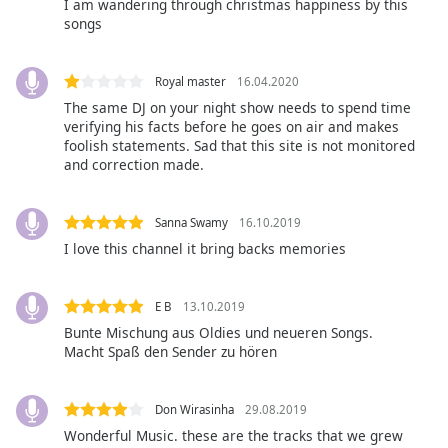
opens
I am wandering through christmas happiness by this
subtitles
songs
settings
dialog
Royal master
16.04.2020
subtitles
The same DJ on your night show needs to spend time
off
,
verifying his facts before he goes on air and makes
selected
foolish statements. Sad that this site is not monitored
and correction made.
Audio
Track
Sanna Swamy
16.10.2019
Picture-
in-
I love this channel it bring backs memories
Picture
Fullscreen
This
E B
13.10.2019
is
Bunte Mischung aus Oldies und neueren Songs.
a
Macht Spaß den Sender zu hören
modal
window.
Don Wirasinha
29.08.2019
Beginning
Wonderful Music. these are the tracks that we grew