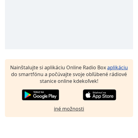
Font
Family
Reset
Done
Close
Modal
Dialog
End
Nainštalujte si aplikáciu Online Radio Box
aplikáciu
of
do smartfónu a počúvajte svoje obľúbené rádiové
dialog
stanice online kdekoľvek!
window.
iné možnosti