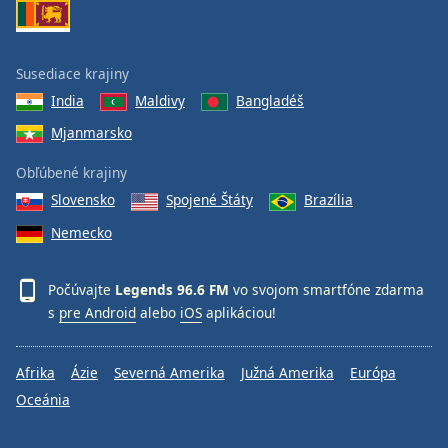
Susediace krajiny
India
Maldivy
Bangladéš
Mjanmarsko
Obľúbené krajiny
Slovensko
Spojené Štáty
Brazília
Nemecko
Počúvajte
Legends 96.6 FM
vo svojom smartfóne zdarma
s
pre Android
alebo
iOS
aplikáciou!
Afrika
Ázie
Severná Amerika
Južná Amerika
Európa
Oceánia