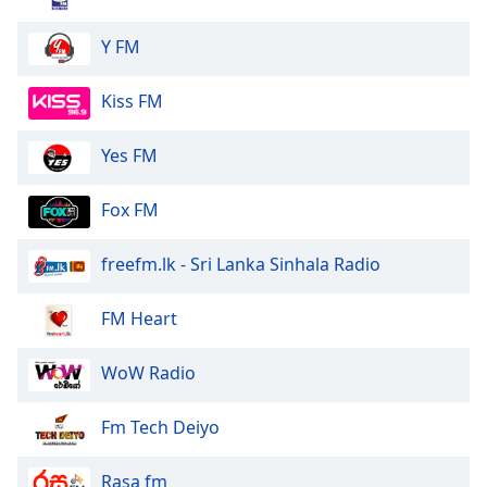
Y FM
Kiss FM
Yes FM
Fox FM
freefm.lk - Sri Lanka Sinhala Radio
FM Heart
WoW Radio
Fm Tech Deiyo
Rasa fm