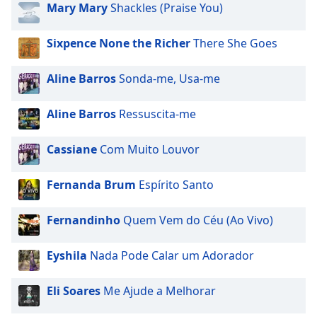
opens
Mary Mary
Shackles (Praise You)
subtitles
settings
Sixpence None the Richer
There She Goes
dialog
subtitles
off
,
Aline Barros
Sonda-me, Usa-me
selected
Aline Barros
Ressuscita-me
Audio
Track
Cassiane
Com Muito Louvor
Picture-
in-
Picture
Fernanda Brum
Espírito Santo
Fullscreen
This
Fernandinho
Quem Vem do Céu (Ao Vivo)
is
a
Eyshila
Nada Pode Calar um Adorador
modal
window.
Eli Soares
Me Ajude a Melhorar
Beginning