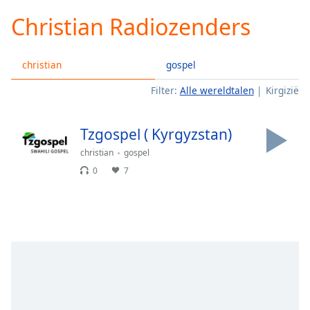
loading.
Christian Radiozenders
Play
Video
Play
christian
gospel
Skip
Backward
Filter:
Alle wereldtalen
Kirgizië
Skip
Forward
Mute
Tzgospel ( Kyrgyzstan)
Current
Time
0:00
christian
gospel
/
0
7
Duration
-:-
Loaded
:
0.00%
Stream
Type
LIVE
Seek to
live,
currently
behind
live
LIVE