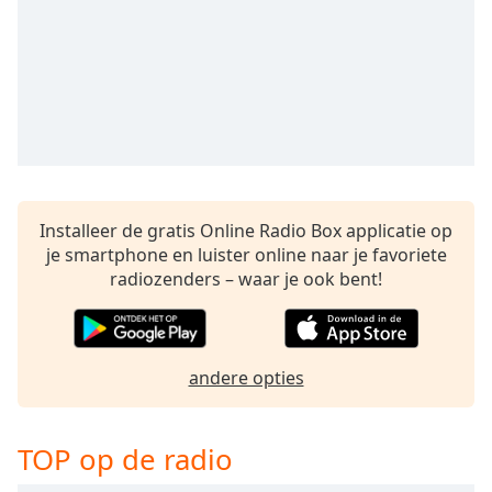
Remaining
Time
-
-:-
1x
Playback
Rate
Chapters
Chapters
Installeer de gratis Online Radio Box applicatie op
je smartphone en luister online naar je favoriete
Descriptions
radiozenders – waar je ook bent!
descriptions
off
,
selected
andere opties
Subtitles
subtitles
TOP op de radio
settings
,