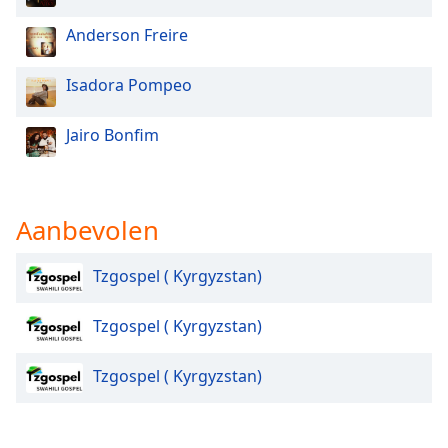
Anderson Freire
Opacity
Isadora Pompeo
Caption
Area
Jairo Bonfim
Background
Color
Aanbevolen
Opacity
Tzgospel ( Kyrgyzstan)
Font
Size
Tzgospel ( Kyrgyzstan)
Text
Tzgospel ( Kyrgyzstan)
Edge
Style