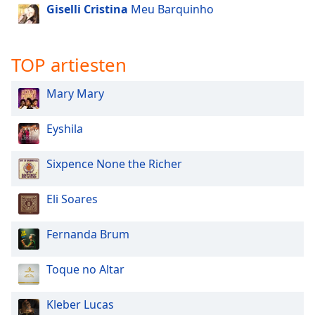
of
Giselli Cristina
Meu Barquinho
dialog
window.
Escape
TOP artiesten
will
cancel
Mary Mary
and
close
Eyshila
the
window.
Sixpence None the Richer
Text
Color
Eli Soares
Opacity
Fernanda Brum
Toque no Altar
Text
Background
Kleber Lucas
Color