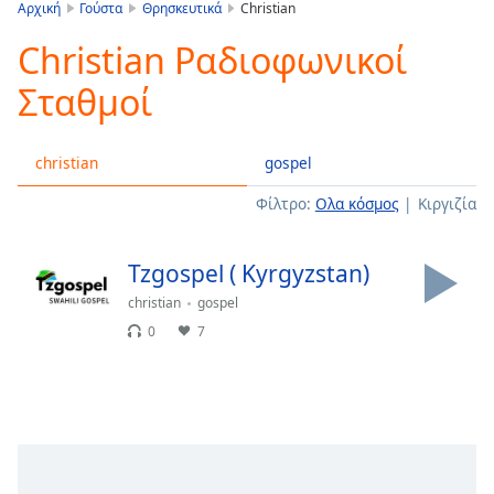
is
Αρχική
Γούστα
Θρησκευτικά
Christian
loading.
Christian Ραδιοφωνικοί
Play
Video
Σταθμοί
Play
Skip
Backward
christian
gospel
Skip
Forward
Φίλτρο:
Ολα κόσμος
Κιργιζία
Mute
Current
Time
0:00
Tzgospel ( Kyrgyzstan)
/
Duration
-:-
christian
gospel
Loaded
:
0
7
0.00%
Stream
Type
LIVE
Seek to
live,
currently
behind
live
LIVE