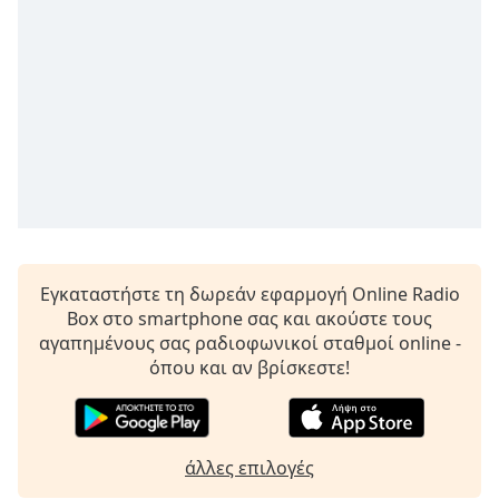
Remaining
Time
-
-:-
1x
Playback
Rate
Chapters
Chapters
Εγκαταστήστε τη δωρεάν εφαρμογή Online Radio
Descriptions
Box στο smartphone σας και ακούστε τους
descriptions
αγαπημένους σας ραδιοφωνικοί σταθμοί online -
off
,
όπου και αν βρίσκεστε!
selected
Subtitles
subtitles
άλλες επιλογές
settings
,