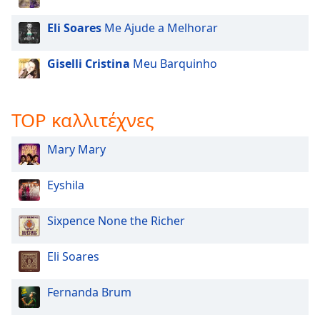
Beginning
of
Eli Soares
Me Ajude a Melhorar
dialog
window.
Giselli Cristina
Meu Barquinho
Escape
will
cancel
and
TOP καλλιτέχνες
close
the
Mary Mary
window.
Eyshila
Text
Color
Sixpence None the Richer
Opacity
Eli Soares
Text
Fernanda Brum
Background