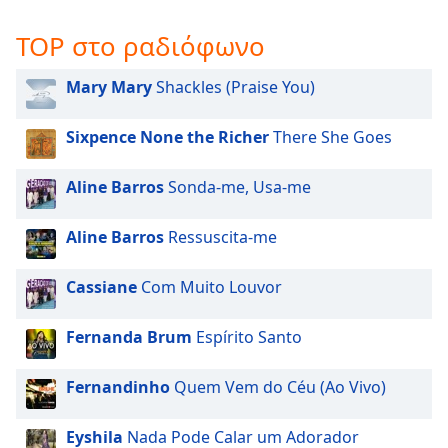
opens
subtitles
TOP στο ραδιόφωνο
settings
dialog
Mary Mary
Shackles (Praise You)
subtitles
off
,
Sixpence None the Richer
There She Goes
selected
Aline Barros
Sonda-me, Usa-me
Audio
Track
Aline Barros
Ressuscita-me
Picture-
in-
Picture
Cassiane
Com Muito Louvor
Fullscreen
This
Fernanda Brum
Espírito Santo
is
a
modal
Fernandinho
Quem Vem do Céu (Ao Vivo)
window.
Eyshila
Nada Pode Calar um Adorador