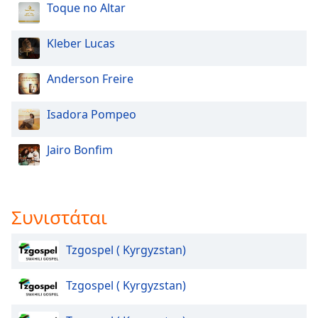
Color
Toque no Altar
Opacity
Kleber Lucas
Anderson Freire
Caption
Area
Isadora Pompeo
Background
Color
Jairo Bonfim
Opacity
Συνιστάται
Font
Size
Tzgospel ( Kyrgyzstan)
Text
Edge
Tzgospel ( Kyrgyzstan)
Style