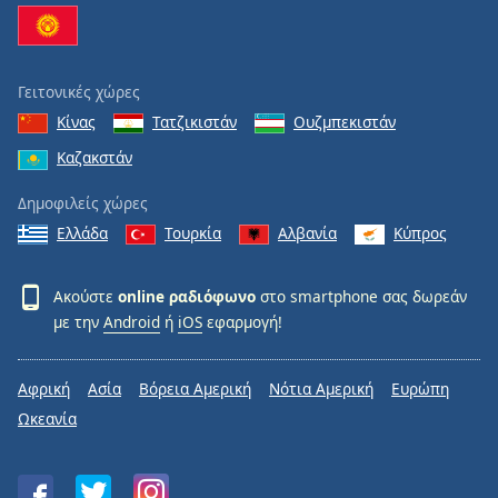
Γειτονικές χώρες
Κίνας
Τατζικιστάν
Ουζμπεκιστάν
Καζακστάν
Δημοφιλείς χώρες
Ελλάδα
Τουρκία
Αλβανία
Κύπρος
Ακούστε
online ραδιόφωνο
στο smartphone σας δωρεάν
με την
Android
ή
iOS
εφαρμογή!
Αφρική
Ασία
Βόρεια Αμερική
Νότια Αμερική
Ευρώπη
Ωκεανία