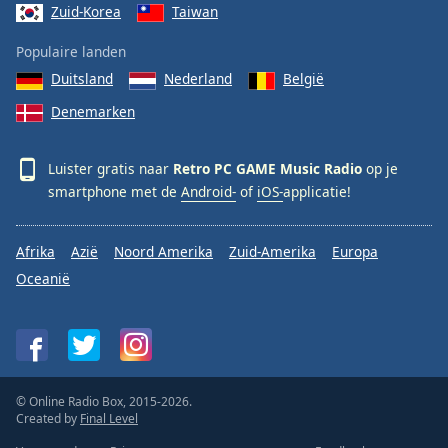
Zuid-Korea
Taiwan
Populaire landen
Duitsland
Nederland
België
Denemarken
Luister gratis naar
Retro PC GAME Music Radio
op je
smartphone met de
Android-
of
iOS-
applicatie!
Afrika
Azië
Noord Amerika
Zuid-Amerika
Europa
Oceanië
© Online Radio Box, 2015-2026.
Created by
Final Level