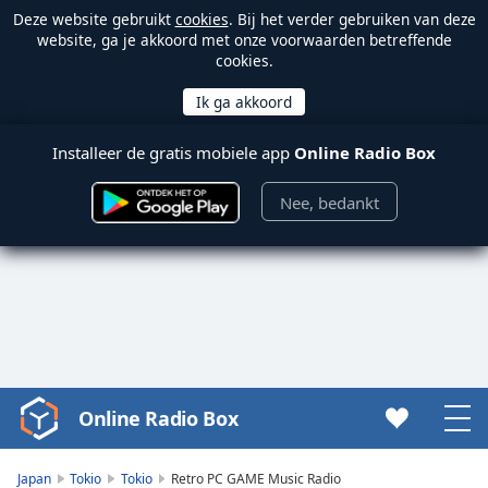
Deze website gebruikt
cookies
. Bij het verder gebruiken van deze
website, ga je akkoord met onze voorwaarden betreffende
cookies.
Installeer de gratis mobiele app
Online Radio Box
Nee, bedankt
Online Radio Box
Video
Player
is
Japan
Tokio
Tokio
Retro PC GAME Music Radio