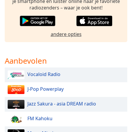
je smartphone en luister online naar je favoriete
Font
radiozenders – waar je ook bent!
Family
Reset
andere opties
Done
Close
Modal
Dialog
End
Aanbevolen
of
dialog
Vocaloid Radio
window.
J-Pop Powerplay
Jazz Sakura - asia DREAM radio
FM Kahoku