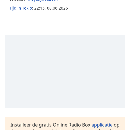
Tijd in Tokio
:
22:15
,
08.06.2026
Opacity
Caption
Area
Background
Color
Opacity
Font
Size
Text
Edge
Style
Installeer de gratis Online Radio Box
applicatie
op