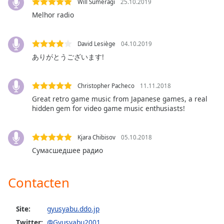
Will Sumeragi
25.10.2019
of
dialog
Melhor radio
window.
Escape
David Lesiège
04.10.2019
will
ありがとうございます!
cancel
and
close
Christopher Pacheco
11.11.2018
the
Great retro game music from Japanese games, a real
window.
hidden gem for video game music enthusiasts!
Text
Color
Kjara Chibisov
05.10.2018
Сумасшедшее радио
Opacity
Contacten
Text
Background
Site:
gyusyabu.ddo.jp
Color
Twitter:
@Gyusyabu2001