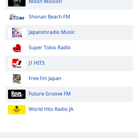
Moon Mission
Shonan Beach FM
Japanimradio Music
Super Tokio Radio
J1 HITS
Free Fm Japan
Future Groove FM
World Hits Radio JA