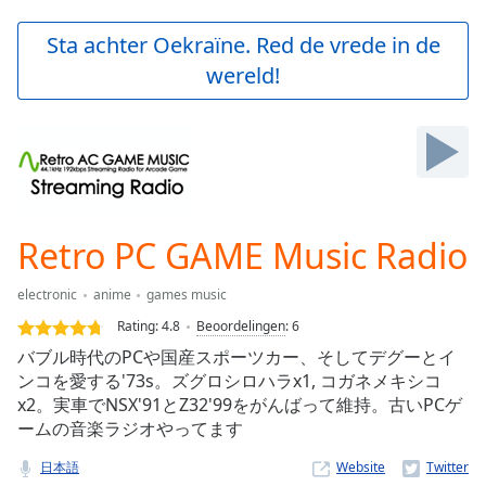
loading.
Play
Sta achter Oekraïne. Red de vrede in de
Video
wereld!
Play
Skip
Backward
Skip
Forward
Mute
Current
Time
0:00
Retro PC GAME Music Radio
/
Duration
-:-
electronic
anime
games music
Loaded
:
0.00%
Rating:
4.8
Beoordelingen
:
6
Stream
バブル時代のPCや国産スポーツカー、そしてデグーとイ
Type
LIVE
ンコを愛する'73s。ズグロシロハラx1, コガネメキシコ
Seek to
x2。実車でNSX'91とZ32'99をがんばって維持。古いPCゲ
live,
ームの音楽ラジオやってます
currently
behind
live
LIVE
日本語
Website