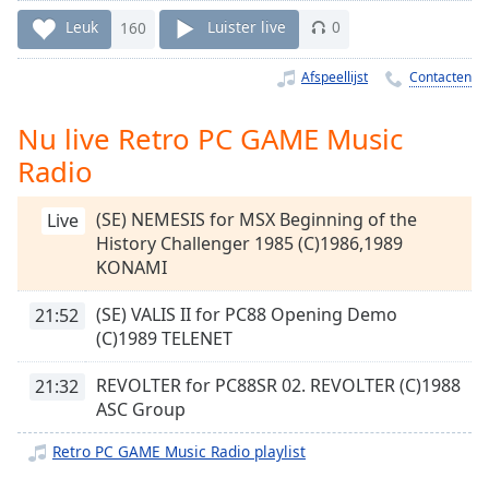
Remaining
Time
-
Leuk
160
Luister live
0
-:-
Afspeellijst
Contacten
1x
Playback
Nu live Retro PC GAME Music
Rate
Radio
Chapters
(SE) NEMESIS for MSX Beginning of the
Live
Chapters
History Challenger 1985 (C)1986,1989
KONAMI
Descriptions
descriptions
(SE) VALIS II for PC88 Opening Demo
21:52
off
,
(C)1989 TELENET
selected
REVOLTER for PC88SR 02. REVOLTER (C)1988
21:32
Subtitles
ASC Group
subtitles
Retro PC GAME Music Radio playlist
settings
,