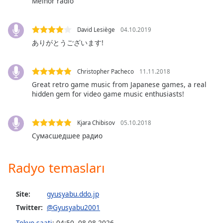
Melhor radio
of
dialog
window.
David Lesiège
04.10.2019
Escape
ありがとうございます!
will
cancel
and
Christopher Pacheco
11.11.2018
close
Great retro game music from Japanese games, a real
the
hidden gem for video game music enthusiasts!
window.
Kjara Chibisov
05.10.2018
Text
Сумасшедшее радио
Color
Radyo temasları
Opacity
Text
Site:
gyusyabu.ddo.jp
Background
Twitter:
@Gyusyabu2001
Color
Tokyo saati
:
04:50
,
08.08.2026