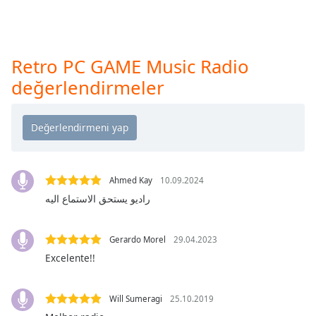
opens
subtitles
settings
dialog
Retro PC GAME Music Radio
subtitles
off
,
değerlendirmeler
selected
Audio
Track
Picture-
in-
Ahmed Kay
10.09.2024
Picture
Fullscreen
راديو يستحق الاستماع اليه
This
is
Gerardo Morel
29.04.2023
a
modal
Excelente!!
window.
Will Sumeragi
25.10.2019
Beginning