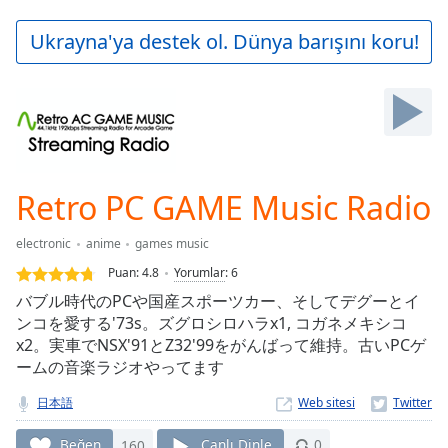
loading.
Play
Ukrayna'ya destek ol. Dünya barışını koru!
Video
Play
Skip
Backward
Skip
Forward
Mute
Current
Retro PC GAME Music Radio
Time
0:00
/
electronic
anime
games music
Duration
-:-
Puan:
4.8
Yorumlar
:
6
Loaded
:
バブル時代のPCや国産スポーツカー、そしてデグーとイ
0.00%
ンコを愛する'73s。ズグロシロハラx1, コガネメキシコ
Stream
x2。実車でNSX'91とZ32'99をがんばって維持。古いPCゲ
Type
LIVE
ームの音楽ラジオやってます
Seek to
live,
currently
日本語
Web sitesi
behind
live
LIVE
Beğen
160
Canlı Dinle
0