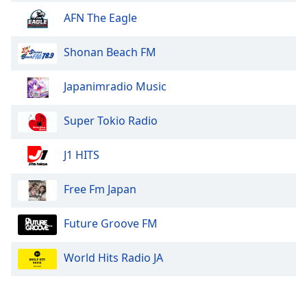
AFN The Eagle
Shonan Beach FM
Japanimradio Music
Super Tokio Radio
J1 HITS
Free Fm Japan
Future Groove FM
World Hits Radio JA