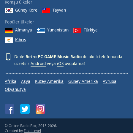
Komşu ülkeler
Güney Kore
Tayvan
Popüler ülkeler
Almanya
Yunanistan
Türkiye
Kıbrıs
Dinle
Retro PC GAME Music Radio
ile akıllı telefonunda
ücretsiz
Android
veya
iOS
uygulama!
Afrika
Asya
Kuzey Amerika
Güney Amerika
Avrupa
Okyanusya
© Online Radio Box, 2015-2026.
Created by
Final Level