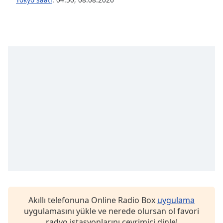
Opacity
Caption
Area
Background
Color
Opacity
Font
Size
Text
Edge
Akıllı telefonuna Online Radio Box
uygulama
Style
uygulamasını yükle ve nerede olursan ol favori
radyo istasyonlarını çevrimiçi dinle!