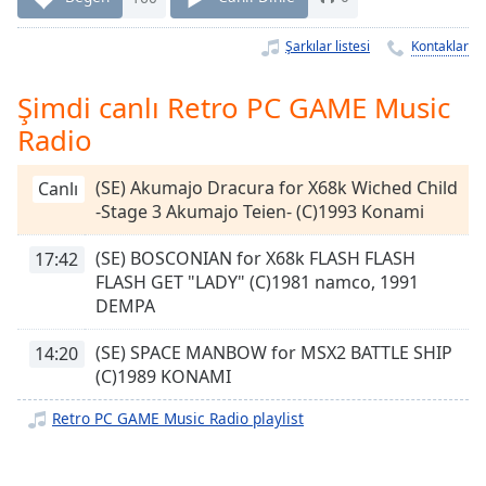
Remaining
Time
-
Şarkılar listesi
Kontaklar
-:-
1x
Şimdi canlı Retro PC GAME Music
Playback
Radio
Rate
Chapters
(SE) Akumajo Dracura for X68k Wiched Child
Canlı
-Stage 3 Akumajo Teien- (C)1993 Konami
Chapters
(SE) BOSCONIAN for X68k FLASH FLASH
17:42
Descriptions
FLASH GET "LADY" (C)1981 namco, 1991
DEMPA
descriptions
off
,
(SE) SPACE MANBOW for MSX2 BATTLE SHIP
14:20
selected
(C)1989 KONAMI
Subtitles
Retro PC GAME Music Radio playlist
subtitles
settings
,