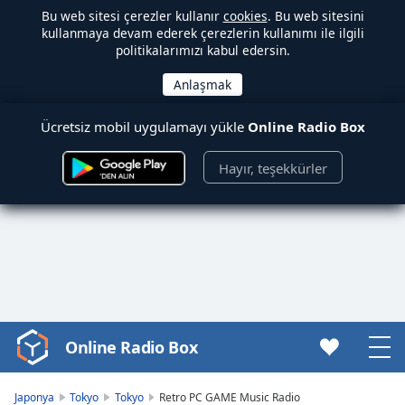
Bu web sitesi çerezler kullanır
cookies
. Bu web sitesini
kullanmaya devam ederek çerezlerin kullanımı ile ilgili
politikalarımızı kabul edersin.
Ücretsiz mobil uygulamayı yükle
Online Radio Box
Hayır, teşekkürler
Online Radio Box
Video
Player
is
Japonya
Tokyo
Tokyo
Retro PC GAME Music Radio