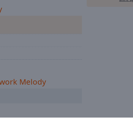
y
twork Melody