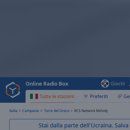
Video
Player
is
loading.
Play
Video
Online Radio Box
Giochi
Play
Skip
Tutte le stazioni
Preferiti
Ge
Backward
Skip
Forward
Italia
Campania
Torre del Greco
RCS Network Melody
Mute
Current
Stai dalla parte dell'Ucraina. Salv
Time
0:00