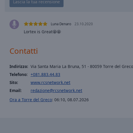
window.
Text
Color
Luna Denaro
23.10.2020
Lortex is Great🤩🤩
Opacity
Contatti
Text
Background
Indirizzo:
Via Santa Maria La Bruna, 51 - 80059 Torre del Greco
Color
Telefono:
+081.883.44.83
Sito:
www.rcsnetwork.net
Opacity
Email:
redazione@rcsnetwork.net
Ora a Torre del Greco
:
06:10
,
08.07.2026
Caption
Area
Background
Color