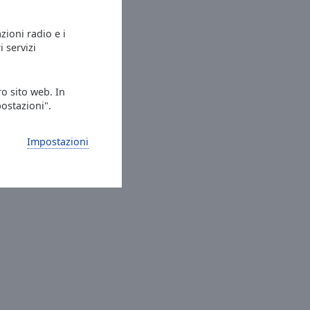
azioni radio e i
i servizi
ro sito web. In
postazioni".
Impostazioni