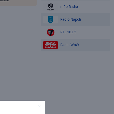
m2o Radio
Radio Napoli
RTL 102.5
Radio WoW