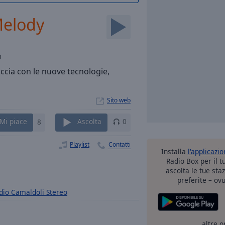
Melody
1
accia con le nuove tecnologie,
Sito web
Mi piace
8
Ascolta
0
Playlist
Contatti
Installa
l'applicazi
Radio Box per il 
ascolta le tue sta
preferite – ovu
dio Camaldoli Stereo
altre o