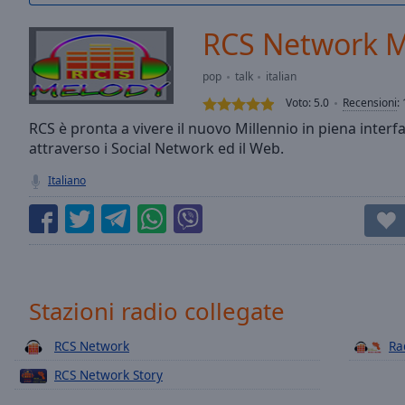
/
Duration
-:-
RCS Network 
Loaded
:
0.00%
pop
talk
italian
0:00
Voto:
5.0
Recensioni
:
Stream
Type
RCS è pronta a vivere il nuovo Millennio in piena interf
LIVE
attraverso i Social Network ed il Web.
Seek to
live,
currently
Italiano
behind
live
LIVE
Remaining
Time
-
-:-
1x
Stazioni radio collegate
Playback
Rate
RCS Network
Ra
RCS Network Story
Chapters