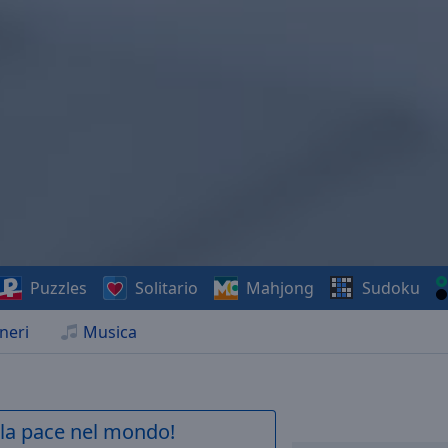
Puzzles
Solitario
Mahjong
Sudoku
neri
Musica
a la pace nel mondo!