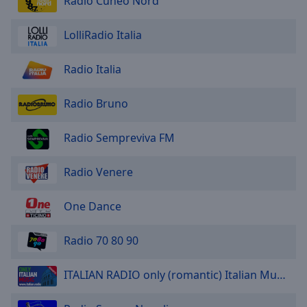
Radio Cuneo Nord
Area
Background
LolliRadio Italia
Color
Radio Italia
Opacity
Radio Bruno
Font
Size
Radio Sempreviva FM
Text
Radio Venere
Edge
Style
One Dance
Radio 70 80 90
Font
Family
ITALIAN RADIO only (romantic) Italian Music
Reset