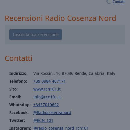
Playback
Contatti
Rate
Recensioni Radio Cosenza Nord
Chapters
Chapters
Descriptions
descriptions
off
,
Contatti
selected
Indirizzo:
Via Rossini, 10 87036 Rende, Calabria, Italy
Subtitles
Telefono:
+39 0984 467171
subtitles
Sito:
www.rcn101.it
settings
,
opens
Email:
info@rcn101.it
subtitles
WhatsApp:
+3457010692
settings
Facebook:
@Radiocosenzanord
dialog
Twitter:
@RCN_101
subtitles
Instagram:
@radio_cosenza_nord_rcn101
off
,