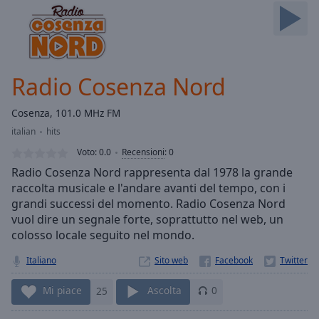
Skip
Forward
Mute
Current
Time
0:00
Radio Cosenza Nord
/
Duration
-:-
Cosenza, 101.0 MHz FM
Loaded
:
italian
hits
0.00%
Stream
Voto:
0.0
Recensioni
:
0
Type
LIVE
Radio Cosenza Nord rappresenta dal 1978 la grande
Seek to
raccolta musicale e l'andare avanti del tempo, con i
live,
grandi successi del momento. Radio Cosenza Nord
currently
behind
vuol dire un segnale forte, soprattutto nel web, un
live
LIVE
colosso locale seguito nel mondo.
Remaining
Time
-
Italiano
Sito web
-:-
Mi piace
25
Ascolta
0
1x