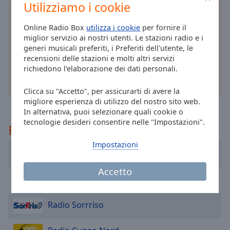
cancel
Utilizziamo i cookie
and
Installa
l'applicazione
gratuita Online Radio Box
close
per il tuo smartphone e ascolta le tue stazioni
Online Radio Box
utilizza i cookie
per fornire il
the
radio online preferite – ovunque ti trovi!
miglior servizio ai nostri utenti. Le stazioni radio e i
window.
generi musicali preferiti, i Preferiti dell'utente, le
recensioni delle stazioni e molti altri servizi
richiedono l'elaborazione dei dati personali.
Text
Color
altre opzioni
Clicca su "Accetto", per assicurarti di avere la
migliore esperienza di utilizzo del nostro sito web.
Opacity
In alternativa, puoi selezionare quali cookie o
tecnologie desideri consentire nelle "Impostazioni".
Raccomandato
Text
Impostazioni
Background
Radio Babboleo
Color
Accetto
Radio Birikina
Opacity
Radio Sorrriso
Caption