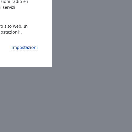
azioni radio e i
i servizi
ro sito web. In
postazioni".
Impostazioni