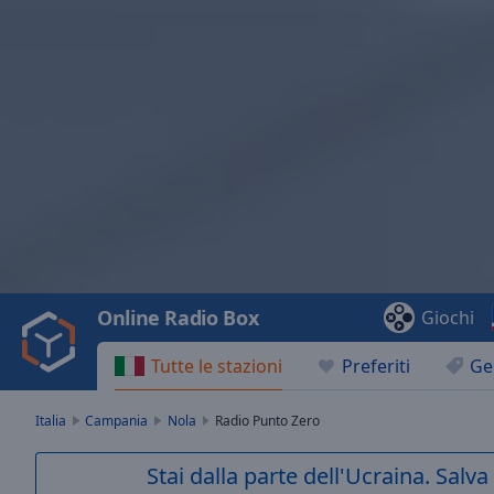
Video
Player
is
loading.
Play
Video
Online Radio Box
Giochi
Play
Skip
Tutte le stazioni
Preferiti
Ge
Backward
Skip
Forward
Italia
Campania
Nola
Radio Punto Zero
Mute
Current
Stai dalla parte dell'Ucraina. Salv
Time
0:00