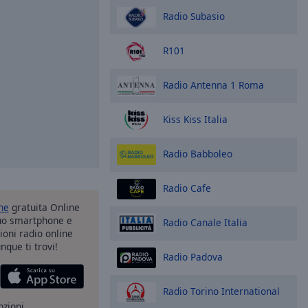
Radio Subasio
R101
Radio Antenna 1 Roma
Kiss Kiss Italia
Radio Babboleo
Radio Cafe
one
gratuita Online
tuo smartphone e
Radio Canale Italia
zioni radio online
nque ti trovi!
Radio Padova
Radio Torino International
pzioni