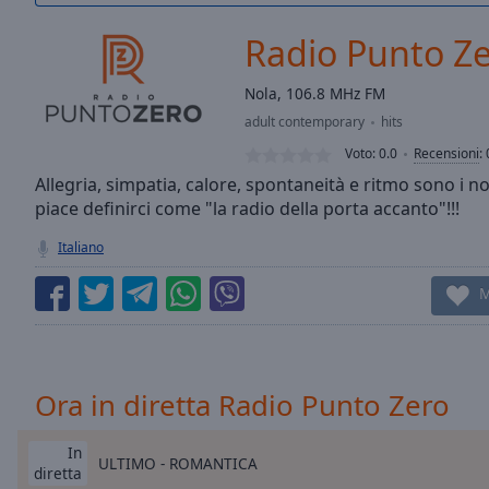
/
Duration
-:-
Radio Punto Z
Loaded
:
0.00%
Nola, 106.8 MHz FM
0:00
adult contemporary
hits
Stream
Type
LIVE
Voto:
0.0
Recensioni
:
Seek to
Allegria, simpatia, calore, spontaneità e ritmo sono i no
live,
piace definirci come "la radio della porta accanto"!!!
currently
behind
live
LIVE
Italiano
Remaining
Time
-
M
-:-
1x
Playback
Ora in diretta Radio Punto Zero
Rate
Chapters
In
ULTIMO - ROMANTICA
diretta