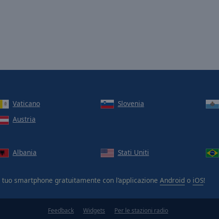
Vaticano
Slovenia
Austria
Albania
Stati Uniti
 tuo smartphone gratuitamente con l’applicazione
Android
o
iOS
!
Feedback
Widgets
Per le stazioni radio