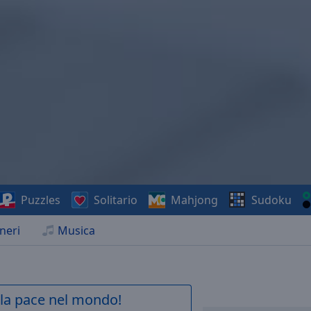
Puzzles
Solitario
Mahjong
Sudoku
neri
Musica
a la pace nel mondo!