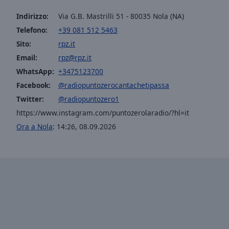
window.
Indirizzo:
Via G.B. Mastrilli 51 - 80035 Nola (NA)
Text
Telefono:
+39 081 512 5463
Color
Sito:
rpz.it
Email:
rpz@rpz.it
Opacity
WhatsApp:
+3475123700
Facebook:
@radiopuntozerocantachetipassa
Text
Twitter:
@radiopuntozero1
Background
https://www.instagram.com/puntozerolaradio/?hl=it
Color
Ora a Nola
:
14:26
,
08.09.2026
Opacity
Caption
Area
Background
Color