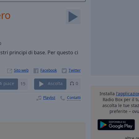
ero
0
stri principi di base. Per questo ci
Sito web
i piace
15
Ascolta
0
Installa
l'applicazi
Playlist
Contatti
Radio Box per il 
ascolta le tue sta
preferite – ovu
altre o