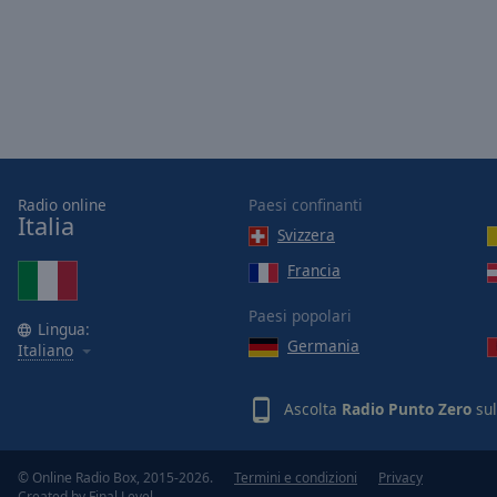
Opacity
Font
Size
Text
Edge
Radio online
Paesi confinanti
Italia
Style
Svizzera
Francia
Font
Family
Paesi popolari
Lingua:
Germania
Italiano
Reset
Ascolta
Radio Punto Zero
sul
Done
Close
Modal
Dialog
© Online Radio Box, 2015-2026.
Termini e condizioni
Privacy
End
Created by
Final Level