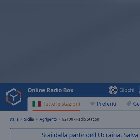
Video
Player
is
loading.
Play
Video
Online Radio Box
Giochi
Play
Skip
Tutte le stazioni
Preferiti
Ge
Backward
Skip
Forward
Italia
Sicilia
Agrigento
92100 - Radio Station
Mute
Current
Stai dalla parte dell'Ucraina. Salv
Time
0:00