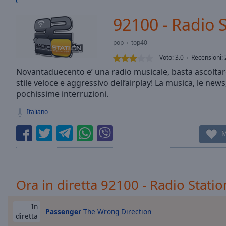
/
Duration
-:-
92100 - Radio 
Loaded
:
0.00%
pop
top40
0:00
Voto:
3.0
Recensioni
:
Stream
Type
Novantaduecento e’ una radio musicale, basta ascoltare
LIVE
stile veloce e aggressivo dell’airplay! La musica, le news
Seek to
live,
pochissime interruzioni.
currently
behind
Italiano
live
LIVE
Remaining
M
Time
-
-:-
1x
Ora in diretta 92100 - Radio Statio
Playback
Rate
In
Chapters
Passenger
The Wrong Direction
diretta