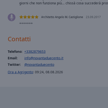
window.
giorni che non funziona più... chissà cosa succederà pr
Text
Color
Architetto Angelo M. Castiglione
23.09.2017
+++++++
Opacity
Contatti
Text
Background
Telefono:
+3382879653
Color
Email:
info@novantaduecento.it
Twitter:
@novantaduecento
Opacity
Ora a Agrigento
:
09:24
,
08.08.2026
Caption
Area
Background
Color