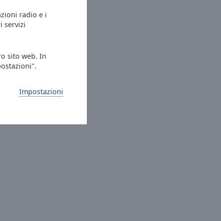
azioni radio e i
i servizi
ro sito web. In
postazioni".
Impostazioni