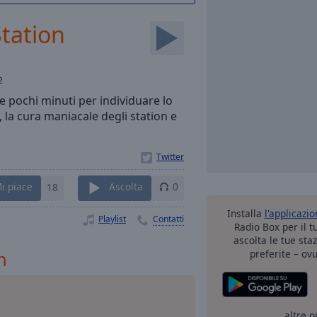
Station
2
 pochi minuti per individuare lo
, la cura maniacale degli station e
i piace
18
Ascolta
0
Installa
l'applicazi
Playlist
Contatti
Radio Box per il 
ascolta le tue sta
n
preferite – ovu
altre o