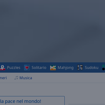
Puzzles
Solitario
Mahjong
Sudoku
neri
Musica
a la pace nel mondo!