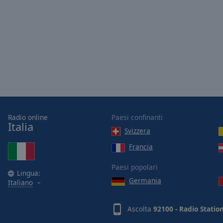
Opacity
Font
Size
Text
Edge
Style
Radio online
Paesi confinanti
Italia
Font
Svizzera
Family
Francia
Paesi popolari
Reset
Lingua:
Germania
Italiano
Done
Close
Modal
Ascolta
92100 - Radio Statio
Dialog
End