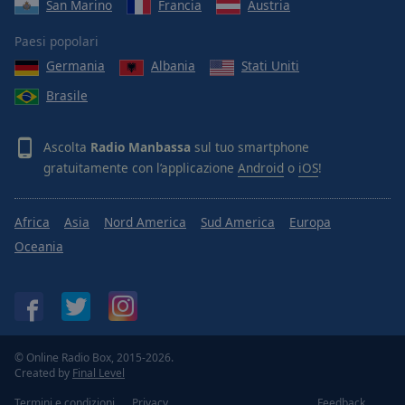
San Marino
Francia
Austria
Paesi popolari
Germania
Albania
Stati Uniti
Brasile
Ascolta
Radio Manbassa
sul tuo smartphone
gratuitamente con l’applicazione
Android
o
iOS
!
Africa
Asia
Nord America
Sud America
Europa
Oceania
© Online Radio Box, 2015-2026.
Created by
Final Level
Termini e condizioni
Privacy
Feedback