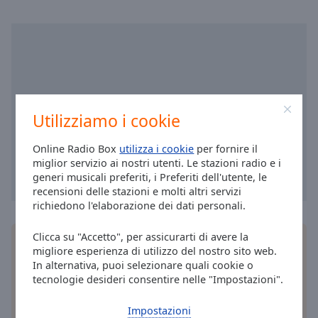
cancel
and
close
the
window.
Text
Color
Utilizziamo i cookie
Online Radio Box
utilizza i cookie
per fornire il
Opacity
miglior servizio ai nostri utenti. Le stazioni radio e i
generi musicali preferiti, i Preferiti dell'utente, le
recensioni delle stazioni e molti altri servizi
Text
richiedono l'elaborazione dei dati personali.
Background
Color
Clicca su "Accetto", per assicurarti di avere la
Installa
l'applicazione
gratuita Online Radio Box
migliore esperienza di utilizzo del nostro sito web.
per il tuo smartphone e ascolta le tue stazioni
In alternativa, puoi selezionare quali cookie o
Opacity
radio online preferite – ovunque ti trovi!
tecnologie desideri consentire nelle "Impostazioni".
Caption
Impostazioni