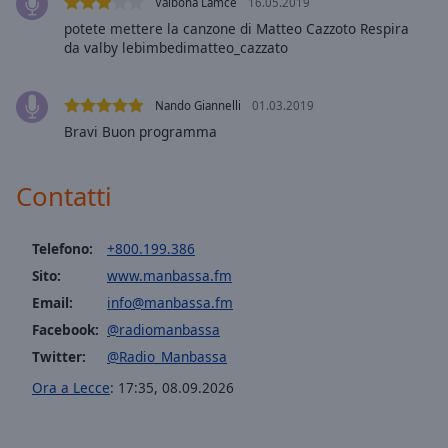
Valbona Lamce
16.05.2019
selected
potete mettere la canzone di Matteo Cazzoto Respira
da valby lebimbedimatteo_cazzato
Audio
Track
Nando Giannelli
01.03.2019
Picture-
in-
Bravi Buon programma
Picture
Fullscreen
This
Contatti
is
a
Telefono:
+800.199.386
modal
window.
Sito:
www.manbassa.fm
Email:
info@manbassa.fm
Beginning
Facebook:
@radiomanbassa
of
Twitter:
@Radio_Manbassa
dialog
window.
Ora a Lecce
:
17:35
,
08.09.2026
Escape
will