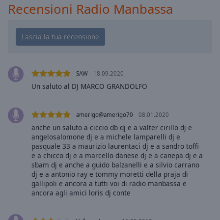
Playback
Recensioni Radio Manbassa
Rate
Chapters
Chapters
Descriptions
SAW
18.09.2020
descriptions
Un saluto al DJ MARCO GRANDOLFO
off
,
selected
amerigo@amerigo70
08.01.2020
Subtitles
anche un saluto a ciccio db dj e a valter cirillo dj e
angelosalomone dj e a michele lamparelli dj e
subtitles
pasquale 33 a maurizio laurentaci dj e a sandro toffi
settings
,
e a chicco dj e a marcello danese dj e a canepa dj e a
opens
sbam dj e anche a guido balzanelli e a silvio carrano
dj e a antonio ray e tommy moretti della praja di
subtitles
gallipoli e ancora a tutti voi di radio manbassa e
settings
ancora agli amici loris dj conte
dialog
subtitles
off
,