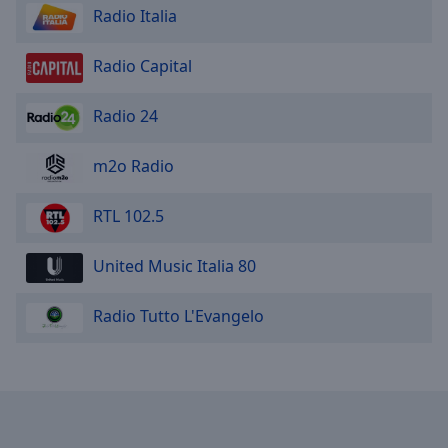
Done
Radio Italia
Close
Modal
Dialog
Radio Capital
End
of
Radio 24
dialog
window.
m2o Radio
RTL 102.5
United Music Italia 80
Radio Tutto L'Evangelo