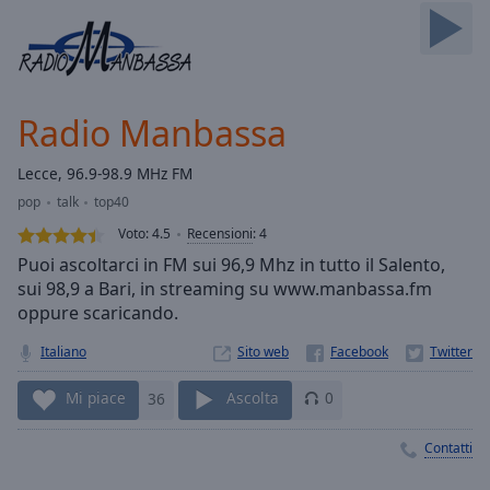
Skip
Forward
Mute
Current
Time
0:00
Radio Manbassa
/
Duration
-:-
Lecce, 96.9-98.9 MHz FM
Loaded
:
pop
talk
top40
0.00%
Stream
Voto:
4.5
Recensioni
:
4
Type
LIVE
Puoi ascoltarci in FM sui 96,9 Mhz in tutto il Salento,
Seek to
sui 98,9 a Bari, in streaming su www.manbassa.fm
live,
oppure scaricando.
currently
behind
live
LIVE
Italiano
Sito web
Remaining
Time
-
Mi piace
36
Ascolta
0
-:-
Contatti
1x