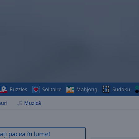
Puzzles
Solitaire
Mahjong
Sudoku
uri
Muzică
ați pacea în lume!