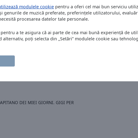
utilizează modulele cookie
pentru a oferi cel mai bun serviciu utiliz
și genurile de muzică preferate, preferințele utilizatorului, evaluări
 necesită procesarea datelor tale personale.
 pentru a te asigura că ai parte de cea mai bună experiență de utili
alternativ, poți selecta din „Setări” modulele cookie sau tehnologi
esta e la meglio dance senza pubblicità
PITANO DEI MIEI GIORNI. GIGI PER