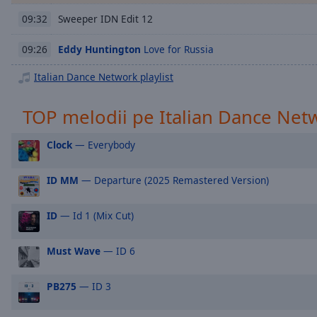
Chapters
Sweeper IDN Edit 12
09:32
Descriptions
Eddy Huntington
Love for Russia
09:26
descriptions
off
,
Italian Dance Network playlist
selected
TOP melodii pe Italian Dance Net
Subtitles
subtitles
Clock
— Everybody
settings
,
opens
ID MM
— Departure (2025 Remastered Version)
subtitles
settings
ID
— Id 1 (Mix Cut)
dialog
subtitles
off
,
Must Wave
— ID 6
selected
PB275
— ID 3
Audio
Track