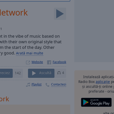
Network
11
et in the vibe of music based on
ith their own original style that
m the start of the day. Other
ery good.
Arată mai multe
Website
reciez
142
Ascultă
4
Instalează aplicaț
Radio Box
aplicație
pe
Playlist
Contactezi
și ascultă-ți online
preferate - oriu
ork
alte o