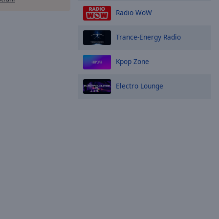
Radio WoW
Trance-Energy Radio
Kpop Zone
Electro Lounge