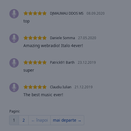
Opacity
DJMAUMAU DDOS MS
08.09.2020
top
Font
Size
Daniele Somma
27.05.2020
Amazing webradio! Italo 4ever!
Text
Edge
Style
Patrick91 Barth
23.12.2019
super
Font
Family
Claudiu Iulian
21.12.2019
The best music ever!
Reset
Done
Pagini:
Close
Modal
1
2
← înapoi
mai departe →
Dialog
End