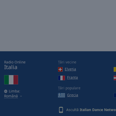
Radio Online
Țări vecine
Italia
Elveţia
Franţa
Țări populare
Limba:
Grecia
Română
Ascultă
Italian Dance Netwo