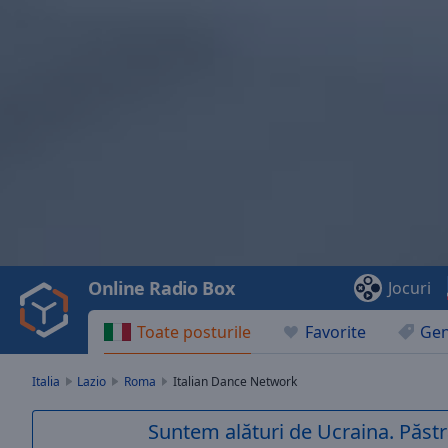
Video
Player
is
loading.
Play
Video
Online Radio Box
Jocuri
Play
Skip
Toate posturile
Favorite
Gen
Backward
Skip
Forward
Italia
Lazio
Roma
Italian Dance Network
Mute
Current
Suntem alături de Ucraina. Păstr
Time
0:00