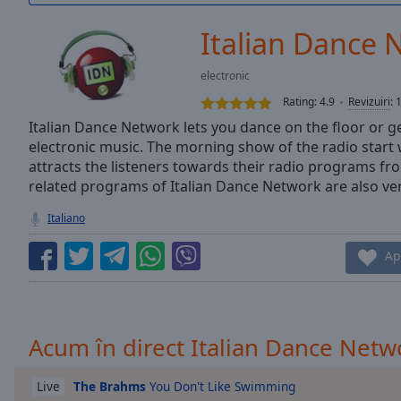
/
Duration
-:-
Italian Dance 
Loaded
:
0.00%
electronic
0:00
Rating:
4.9
Revizuiri
:
Stream
Type
Italian Dance Network lets you dance on the floor or g
LIVE
electronic music. The morning show of the radio start w
Seek to
live,
attracts the listeners towards their radio programs fro
currently
related programs of Italian Dance Network are also v
behind
live
LIVE
Italiano
Remaining
Time
-
Ap
-:-
1x
Playback
Rate
Acum în direct Italian Dance Netw
Chapters
The Brahms
You Don't Like Swimming
Live