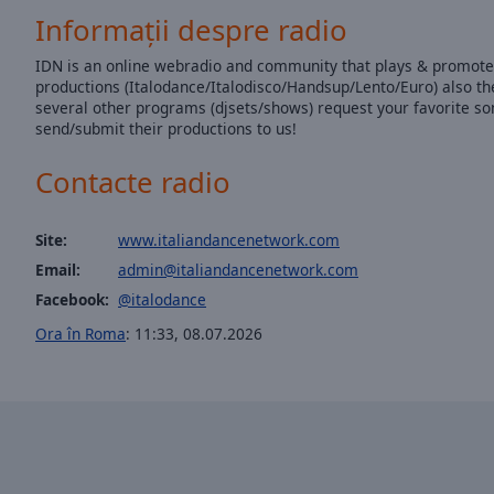
of
Informații despre radio
dialog
window.
IDN is an online webradio and community that plays & promote
productions (Italodance/Italodisco/Handsup/Lento/Euro) also th
several other programs (djsets/shows) request your favorite so
send/submit their productions to us!
Contacte radio
Site:
www.italiandancenetwork.com
Email:
admin@italiandancenetwork.com
Facebook:
@italodance
Ora în Roma
:
11:33
,
08.07.2026