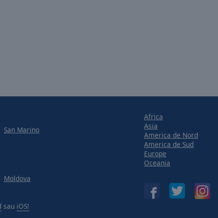
Africa
Asia
San Marino
America de Nord
America de Sud
Europe
Oceania
Moldova
d
sau
iOS!