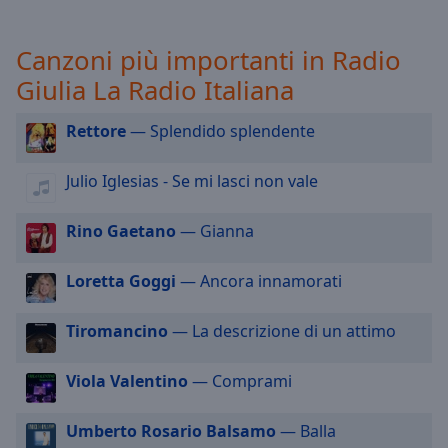
selected
Canzoni più importanti in Radio
Audio
Track
Giulia La Radio Italiana
Picture-
in-
Rettore
— Splendido splendente
Picture
Fullscreen
Julio Iglesias - Se mi lasci non vale
This
is
a
Rino Gaetano
— Gianna
modal
window.
Loretta Goggi
— Ancora innamorati
Beginning
Tiromancino
— La descrizione di un attimo
of
dialog
Viola Valentino
— Comprami
window.
Escape
will
Umberto Rosario Balsamo
— Balla