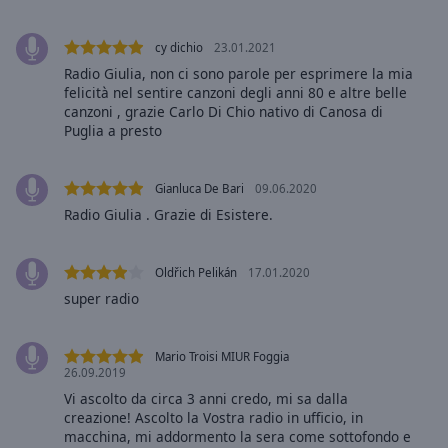
Area
Background
cy dichio
23.01.2021
Color
Radio Giulia, non ci sono parole per esprimere la mia
felicità nel sentire canzoni degli anni 80 e altre belle
Opacity
canzoni , grazie Carlo Di Chio nativo di Canosa di
Puglia a presto
Font
Size
Gianluca De Bari
09.06.2020
Radio Giulia . Grazie di Esistere.
Text
Edge
Oldřich Pelikán
17.01.2020
Style
super radio
Font
Mario Troisi MIUR Foggia
Family
26.09.2019
Vi ascolto da circa 3 anni credo, mi sa dalla
creazione! Ascolto la Vostra radio in ufficio, in
Reset
macchina, mi addormento la sera come sottofondo e