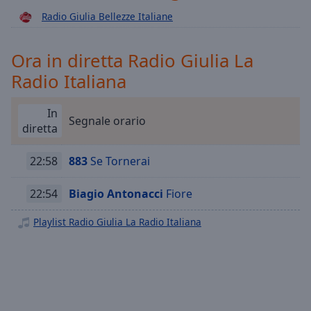
Playback
Rate
Radio Giulia Bellezze Italiane
Chapters
Ora in diretta Radio Giulia La
Chapters
Radio Italiana
Descriptions
In
descriptions
Segnale orario
diretta
off
,
selected
22:58
883
Se Tornerai
Subtitles
22:54
Biagio Antonacci
Fiore
subtitles
settings
,
Playlist Radio Giulia La Radio Italiana
opens
subtitles
settings
dialog
subtitles
off
,