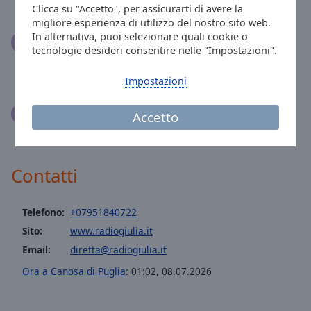
la pubblicità non è “invasiva” come in altre realtà.
Clicca su "Accetto", per assicurarti di avere la
migliore esperienza di utilizzo del nostro sito web.
In alternativa, puoi selezionare quali cookie o
Rosa Arno
11.09.2018
tecnologie desideri consentire nelle "Impostazioni".
Stupenda spiazza nel tempo dei ricordi con la sua
musica ...grande
Impostazioni
Gemma Soldano
11.05.2018
Accetto
Ascolto solo è sempre radio Giulia 💞💞💞💗💗💗💗
Contatti
Telefono:
+07951840722
Sito:
www.radiogiulia.it
Email:
diretta@radiogiulia.it
Ora a Canosa di Puglia
:
01:02
,
08.07.2026