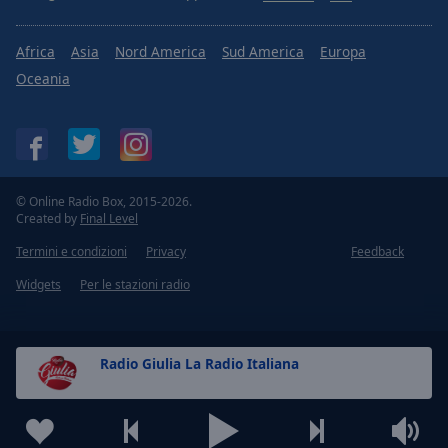
Africa
Asia
Nord America
Sud America
Europa
Oceania
© Online Radio Box, 2015-2026.
Created by
Final Level
Termini e condizioni
Privacy
Feedback
Widgets
Per le stazioni radio
Radio Giulia La Radio Italiana