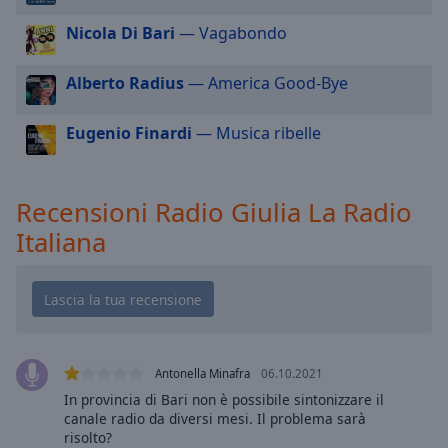
cancel
and
Nicola Di Bari
— Vagabondo
close
the
Alberto Radius
— America Good-Bye
window.
Eugenio Finardi
— Musica ribelle
Text
Color
Recensioni Radio Giulia La Radio
Opacity
Italiana
Text
Background
Color
Antonella Minafra
06.10.2021
Opacity
In provincia di Bari non è possibile sintonizzare il
canale radio da diversi mesi. Il problema sarà
Caption
risolto?