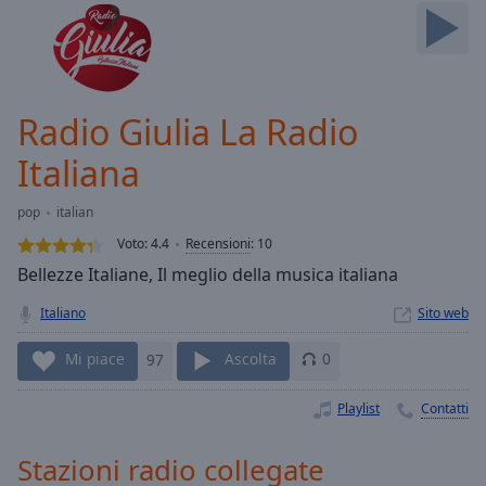
Skip
Forward
Mute
Current
Time
0:00
Radio Giulia La Radio
/
Duration
-:-
Italiana
Loaded
:
0.00%
pop
italian
Stream
Voto:
4.4
Recensioni
:
10
Type
LIVE
Bellezze Italiane, Il meglio della musica italiana
Seek to
live,
currently
Italiano
Sito web
behind
live
LIVE
Mi piace
97
Ascolta
0
Remaining
Time
-
Playlist
Contatti
-:-
1x
Stazioni radio collegate