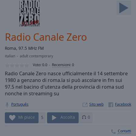
Skip
Forward
Mute
Current
Time
0:00
Radio Canale Zero
/
Duration
-:-
Roma, 97.5 MHz FM
Loaded
:
italian
adult contemporary
0.00%
Stream
Voto:
0.0
Recensioni
:
0
Type
LIVE
Radio Canale Zero nasce ufficialmente il 14 settembre
Seek to
1980 a genzano di roma.la si può ascolare in fm sui
live,
97.5 nel bacino d'utenza della provincia di roma sud
currently
behind
nonche in streaming su
live
LIVE
Remaining
Português
Sito web
Time
-
-:-
Mi piace
5
Ascolta
0
1x
Contatti