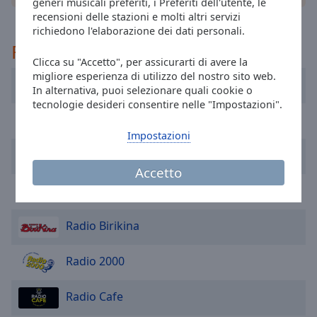
cancel
generi musicali preferiti, i Preferiti dell'utente, le
recensioni delle stazioni e molti altri servizi
and
richiedono l'elaborazione dei dati personali.
close
Raccomandato
the
Clicca su "Accetto", per assicurarti di avere la
window.
migliore esperienza di utilizzo del nostro sito web.
Radio Subasio
In alternativa, puoi selezionare quali cookie o
Text
tecnologie desideri consentire nelle "Impostazioni".
Color
R101
Impostazioni
Opacity
Radio Globo
Accetto
Ciccio Riccio
Text
Background
Radio Birikina
Color
Radio 2000
Opacity
Radio Cafe
Caption