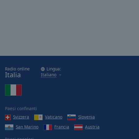
Done
Close
Modal
Dialog
End
of
dialog
window.
Radio online
Lingua:
Italia
Italiano
Paesi confinanti
Svizzera
Vaticano
Slovenia
San Marino
Francia
Austria