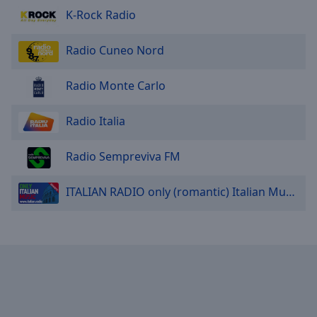
Area
K-Rock Radio
Background
Color
Radio Cuneo Nord
Opacity
Radio Monte Carlo
Font
Radio Italia
Size
Radio Sempreviva FM
Text
ITALIAN RADIO only (romantic) Italian Music
Edge
Style
Font
Family
Reset