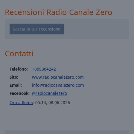
Playback
Rate
Recensioni Radio Canale Zero
Chapters
Chapters
Descriptions
descriptions
Contatti
off
,
selected
Telefono:
+069364242
Subtitles
Sito:
www.radiocanalezero.com
Email:
info@radiocanalezero.com
subtitles
settings
,
Facebook:
@radiocanalezero
opens
Ora a Roma
:
05:14
,
08.06.2026
subtitles
settings
dialog
subtitles
off
,