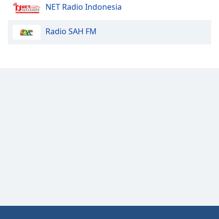
NET Radio Indonesia
Font
Family
Radio SAH FM
Reset
Done
Close
Modal
Dialog
End
of
dialog
window.