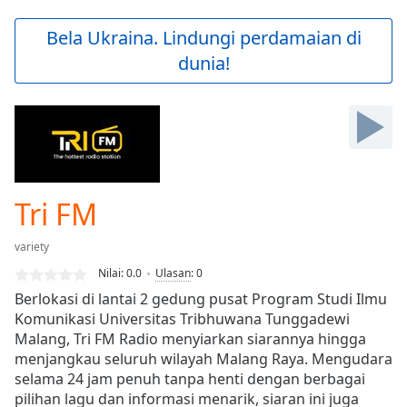
loading.
Play
Bela Ukraina. Lindungi perdamaian di
Video
dunia!
Play
Skip
Backward
Skip
Forward
Mute
Current
Time
0:00
Tri FM
/
Duration
-:-
variety
Loaded
:
0.00%
Nilai:
0.0
Ulasan
:
0
Stream
Berlokasi di lantai 2 gedung pusat Program Studi Ilmu
Type
LIVE
Komunikasi Universitas Tribhuwana Tunggadewi
Seek to
Malang, Tri FM Radio menyiarkan siarannya hingga
live,
menjangkau seluruh wilayah Malang Raya. Mengudara
currently
selama 24 jam penuh tanpa henti dengan berbagai
behind
live
LIVE
pilihan lagu dan informasi menarik, siaran ini juga