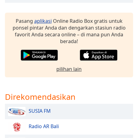
of
dialog
window.
Pasang
aplikasi
Online Radio Box gratis untuk
Escape
ponsel pintar Anda dan dengarkan stasiun radio
will
favorit Anda secara online – di mana pun Anda
cancel
berada!
and
close
the
window.
pilihan lain
Text
Color
Direkomendasikan
Opacity
SUSIA FM
Text
Radio AR Bali
Background
Color