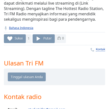
Remaining
dapat dinikmati melalui live streaming di (Link
Time
-
Streaming). Dengan tagline The Hottest Radio Station,
-:-
Tri FM Radio menyajikan informasi yang mendidik
sekaligus menginspirasi bagi para pendengarnya.
1x
Bahasa Indonesia
Playback
Rate
Sukai
1
Putar
0
Chapters
Kontak
Chapters
Descriptions
Ulasan Tri FM
descriptions
off
,
selected
Subtitles
Kontak radio
subtitles
settings
,