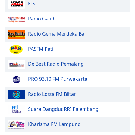
KISI
Opacity
Radio Galuh
Caption
Radio Gema Merdeka Bali
Area
Background
PASFM Pati
Color
De Best Radio Pemalang
Opacity
PRO 93.10 FM Purwakarta
Font
Size
Radio Losta FM Blitar
Suara Dangdut RRI Palembang
Text
Edge
Style
Kharisma FM Lampung