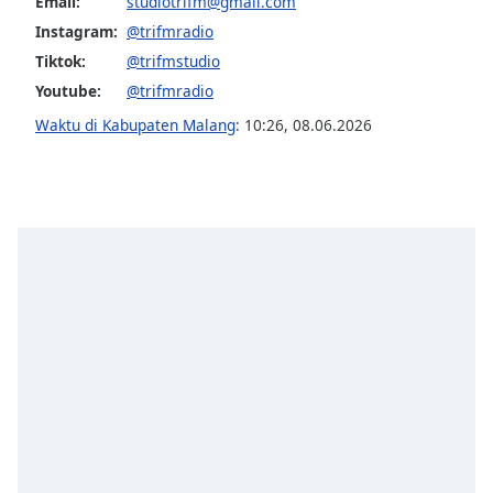
opens
Email:
studiotrifm@gmail.com
subtitles
Instagram:
@trifmradio
settings
Tiktok:
@trifmstudio
dialog
Youtube:
@trifmradio
subtitles
off
,
Waktu di Kabupaten Malang
:
10:26
,
08.06.2026
selected
Audio
Track
Picture-
in-
Picture
Fullscreen
This
is
a
modal
window.
Beginning