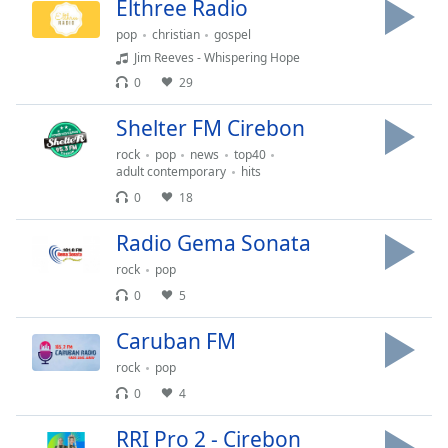
Elthree Radio
of
dialog
pop
christian
gospel
window.
Jim Reeves - Whispering Hope
Escape
0
29
will
cancel
Shelter FM Cirebon
and
rock
pop
news
top40
close
adult contemporary
hits
the
0
18
window.
Radio Gema Sonata
Text
rock
pop
Color
0
5
Opacity
Caruban FM
rock
pop
Text
0
4
Background
Color
RRI Pro 2 - Cirebon