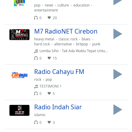
pop
news
culture
education
entertainment
Opacity
0
20
Caption
M7 RadioNET Cirebon
Area
heavy metal
classic rock
blues
Background
hard rock
alternative
britpop
punk
Color
Lomba Sihir - Tak Ada Waktu Tepat Untuk Berita Buruk
0
15
Opacity
Radio Cahayu FM
rock
pop
Font
TESTIMONI 1
Size
0
5
Radio Indah Siar
Text
Edge
islamic
Style
0
3