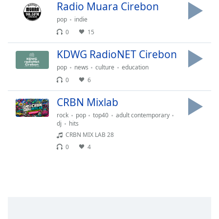
Radio Muara Cirebon
Font
Family
pop
indie
0
15
Reset
KDWG RadioNET Cirebon
Done
pop
news
culture
education
Close
Modal
0
6
Dialog
End
CRBN Mixlab
of
rock
pop
top40
adult contemporary
dialog
dj
hits
window.
CRBN MIX LAB 28
0
4