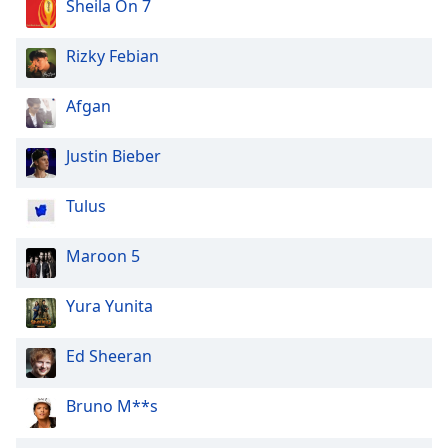
Sheila On 7
Rizky Febian
Afgan
Justin Bieber
Tulus
Maroon 5
Yura Yunita
Ed Sheeran
Bruno M**s