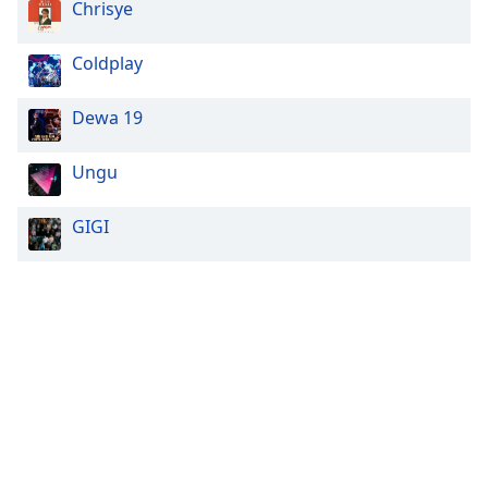
Chrisye
Coldplay
Dewa 19
Ungu
GIGI