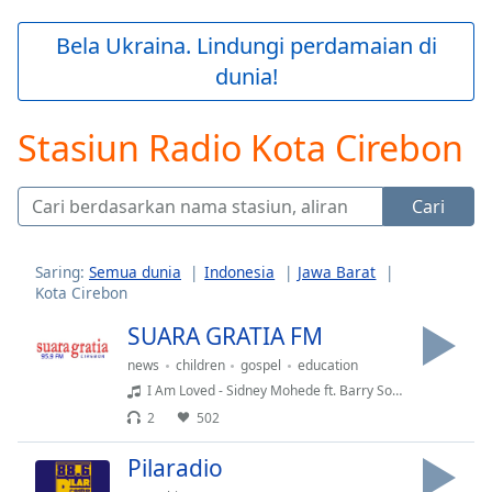
loading.
Play
Bela Ukraina. Lindungi perdamaian di
Video
dunia!
Play
Skip
Backward
Stasiun Radio Kota Cirebon
Skip
Forward
Mute
Cari
Current
Time
0:00
/
Saring:
Semua dunia
Indonesia
Jawa Barat
Duration
-:-
Kota Cirebon
Loaded
:
0.00%
SUARA GRATIA FM
Stream
news
children
gospel
education
Type
LIVE
I Am Loved - Sidney Mohede ft. Barry Southgate - THE RESCUE - (S)
Seek to
2
502
live,
currently
behind
Pilaradio
live
LIVE