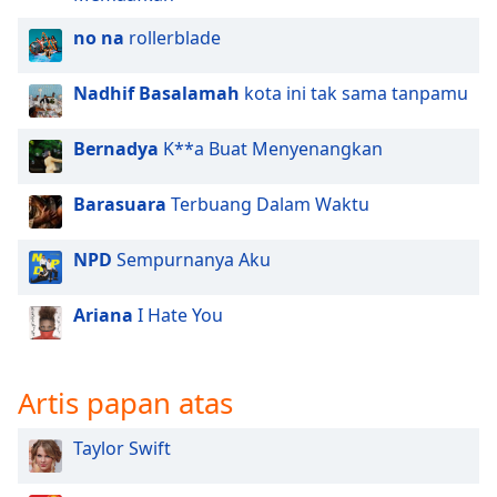
no na
rollerblade
Nadhif Basalamah
kota ini tak sama tanpamu
Bernadya
K**a Buat Menyenangkan
Barasuara
Terbuang Dalam Waktu
NPD
Sempurnanya Aku
Ariana
I Hate You
Artis papan atas
Taylor Swift