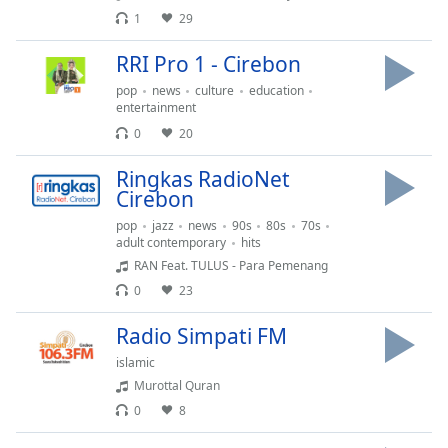
opens
1
29
subtitles
settings
RRI Pro 1 - Cirebon
dialog
subtitles
pop
news
culture
education
off
,
entertainment
selected
0
20
Audio
Ringkas RadioNet
Track
Cirebon
pop
jazz
news
90s
80s
70s
Picture-
in-
adult contemporary
hits
Picture
RAN Feat. TULUS - Para Pemenang
Fullscreen
0
23
This
is
Radio Simpati FM
a
islamic
modal
window.
Murottal Quran
0
8
Beginning