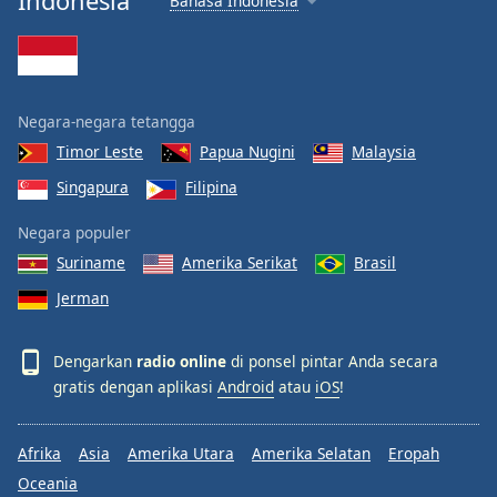
Indonesia
Bahasa Indonesia
Negara-negara tetangga
Timor Leste
Papua Nugini
Malaysia
Singapura
Filipina
Negara populer
Suriname
Amerika Serikat
Brasil
Jerman
Dengarkan
radio online
di ponsel pintar Anda secara
gratis dengan aplikasi
Android
atau
iOS
!
Afrika
Asia
Amerika Utara
Amerika Selatan
Eropah
Oceania