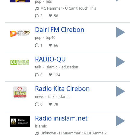
Remaining
pop
hits
Time
-
MC Hammer - U Can't Touch This
-:-
3
58
1x
Dairi FM Cirebon
Playback
pop
top40
Rate
1
66
Chapters
RADIO-QU
Chapters
talk
islamic
education
Descriptions
0
124
descriptions
Radio Kita Cirebon
off
,
news
talk
islamic
selected
0
79
Subtitles
Radio iniislam.net
subtitles
islamic
settings
,
Unknown - H Muammar ZA Juz Amma 2