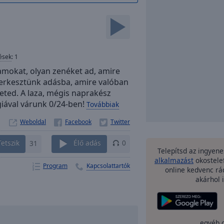
ések
:
1
ramokat, olyan zenéket ad, amire
zerkesztünk adásba, amire valóban
életed. A laza, mégis naprakész
rgiával várunk 0/24-ben!
Továbbiak
Weboldal
Tetszik
31
Élő adás
0
Telepítsd az ingyen
alkalmazást
okostele
Program
Kapcsolattartók
online kedvenc rá
akárhol i
egyéb 