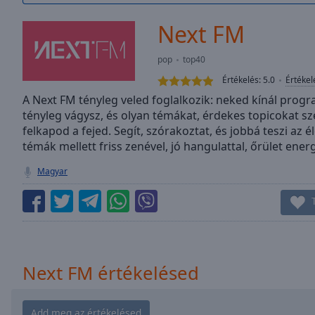
/
Duration
-:-
Next FM
Loaded
:
0.00%
pop
top40
0:00
Értékelés:
5.0
Értékel
Stream
Type
A Next FM tényleg veled foglalkozik: neked kínál prog
LIVE
tényleg vágysz, és olyan témákat, érdekes topicokat s
Seek to
live,
felkapod a fejed. Segít, szórakoztat, és jobbá teszi az 
currently
témák mellett friss zenével, jó hangulattal, őrület ene
behind
live
LIVE
Magyar
Remaining
Time
-
-:-
1x
Playback
Rate
Next FM értékelésed
Chapters