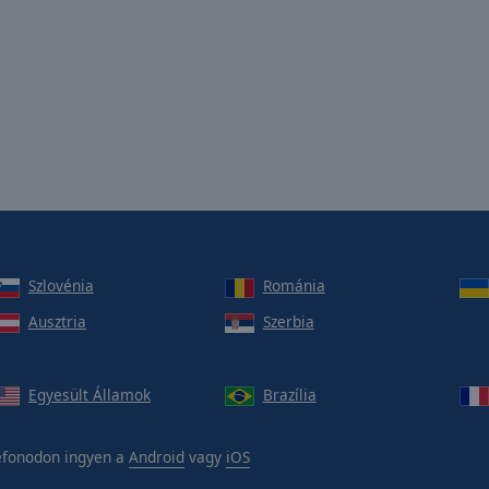
Szlovénia
Románia
Ausztria
Szerbia
Egyesült Államok
Brazília
efonodon ingyen a
Android
vagy
iOS