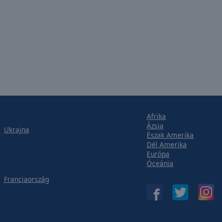
Afrika
Ázsia
Ukrajna
Észak Amerika
Dél Amerika
Európa
Óceánia
Franciaország