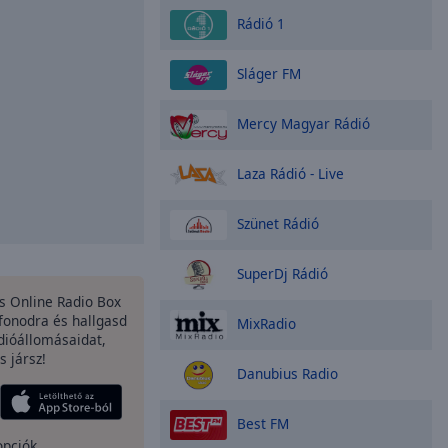
Rádió 1
Sláger FM
Mercy Magyar Rádió
Laza Rádió - Live
Szünet Rádió
SuperDj Rádió
es Online Radio Box
fonodra és hallgasd
MixRadio
dióállomásaidat,
s jársz!
Danubius Radio
Best FM
opciók