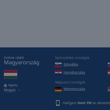
window.
Text
Color
Opacity
Text
Background
Color
Online rádió
Szomszédos országok
Magyarország
Szlovákia
Opacity
Horvátország
Népszerű országok
Caption
Nyelv:
Németország
Magyar
Area
Background
Color
Hallgass
Next FM
az okostel