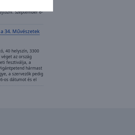
 lehet barangolni,
at kóstolni,
ejtőzni. Szeptember 6-
t a 34. Művészetek
ó, 40 helyszín, 3300
 véget az ország
i fesztiválja, a
 Vigántpetend hármast
gye, a szervezők pedig
6-os dátumot és el