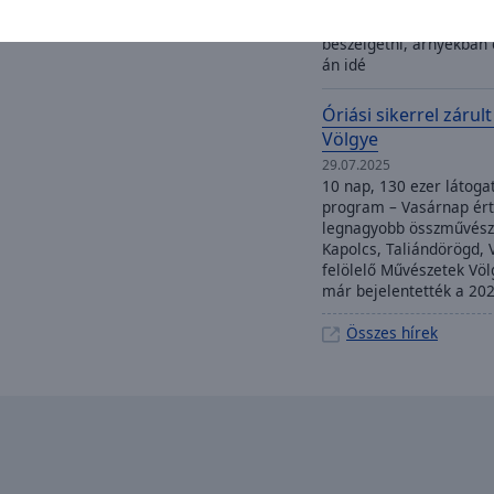
ahol déltől napnyugtáig
finom borokat és falatok
beszélgetni, árnyékban 
án idé
Óriási sikerrel zárul
Völgye
29.07.2025
10 nap, 130 ezer látogat
program – Vasárnap ért
legnagyobb összművészet
Kapolcs, Taliándörögd,
felölelő Művészetek Völ
már bejelentették a 202
Összes hírek