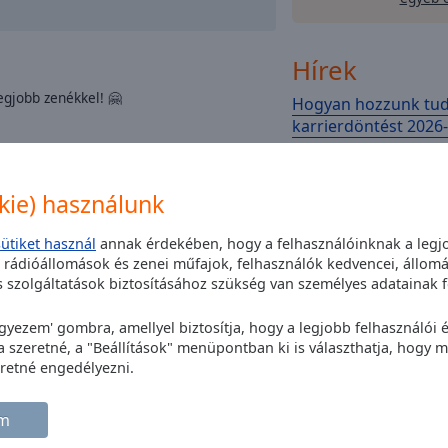
Hírek
egjobb zenékkel! 🤗
Hogyan hozzunk tu
karrierdöntést 2026
12.03.2026
A munkaerőpiac 2026-b
változik, mint valaha. Az
Nem ismétlünk unalmas SMS számokat,
okie) használunk
bértrendek, a lokális l
okkokkal, hanem adjuk amire vágysz -
egyéni élethelyzet mind
a Next FM veled van!
sütiket használ
annak érdekében, hogy a felhasználóinknak a legjo
mikor és mire érdemes 
t rádióállomások és zenei műfajok, felhasználók kedvencei, állomá
karrierdöntés ma már n
hogy magasa
szolgáltatások biztosításához szükség van személyes adatainak f
élő műsor a délutánodhoz, esetenként
Legjobb őszindító p
egyezem' gombra, amellyel biztosítja, hogy a legjobb felhasználói
szeretné, a "Beállítások" menüpontban ki is választhatja, hogy me
György-hegy MATIN
retné engedélyezni.
11.08.2025
Sokak kedvence lett az 
György-hegy HAJNALIG k
em
szeptember eleji Szent