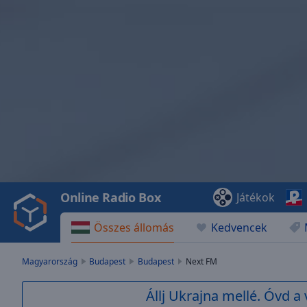
Video
Player
is
loading.
Play
Video
Online Radio Box
Játékok
Play
Skip
Összes állomás
Kedvencek
Backward
Skip
Forward
Magyarország
Budapest
Budapest
Next FM
Mute
Current
Állj Ukrajna mellé. Óvd a 
Time
0:00