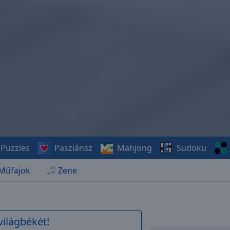
Puzzles
Pasziánsz
Mahjong
Sudoku
Műfajok
Zene
világbékét!