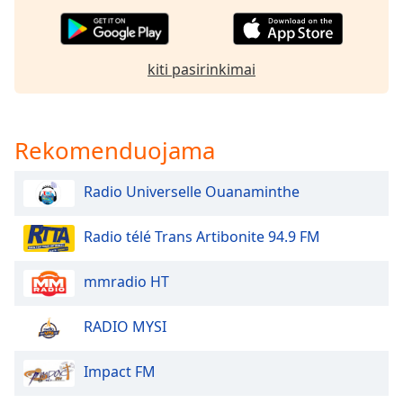
of
dialog
window.
Escape
kiti pasirinkimai
will
cancel
and
close
Rekomenduojama
the
window.
Radio Universelle Ouanaminthe
Text
Radio télé Trans Artibonite 94.9 FM
Color
mmradio HT
Opacity
RADIO MYSI
Text
Background
Impact FM
Color