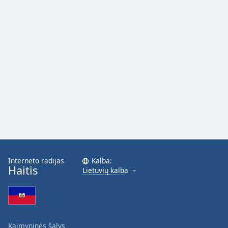
Font
Family
Reset
Done
Close
Modal
Dialog
End
of
dialog
window.
Interneto radijas
Kalba:
Haitis
Lietuvių kalba
Kaimyninės šalys