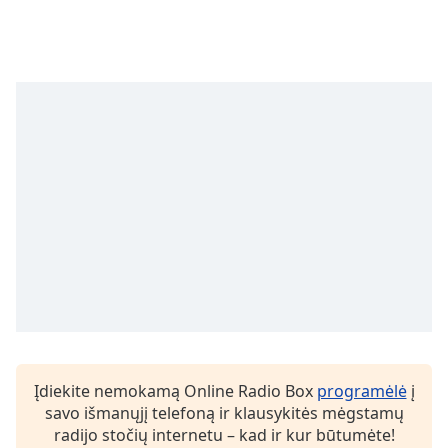
subtitles
settings
dialog
subtitles
off
,
selected
Audio
Track
Picture-
in-
Picture
Fullscreen
This
is
a
modal
window.
Įdiekite nemokamą Online Radio Box
programėlė
į
savo išmanųjį telefoną ir klausykitės mėgstamų
Beginning
radijo stočių internetu – kad ir kur būtumėte!