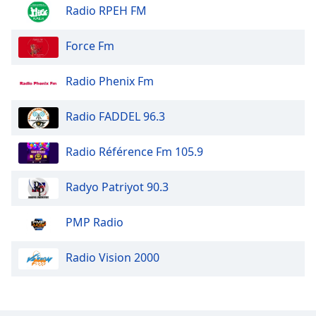
Radio RPEH FM
Opacity
Force Fm
Caption
Radio Phenix Fm
Area
Background
Radio FADDEL 96.3
Color
Radio Référence Fm 105.9
Opacity
Radyo Patriyot 90.3
Font
Size
PMP Radio
Text
Radio Vision 2000
Edge
Style