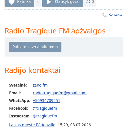
Remaining
Patinka
4
Klausyk gyvai
0
Time
-
-:-
Kontaktai
1x
Radio Tragique FM apžvalgos
Playback
Rate
Chapters
Chapters
Radijo kontaktai
Descriptions
descriptions
Svetainė:
zeno.fm
off
,
selected
Email:
radiotragiquefm@gmail.com
WhatsApp:
+50934709251
Subtitles
Facebook:
@tragiquefm
subtitles
Instagram:
@tragiquefm
settings
,
Laikas mieste Pétionville
:
15:29
,
08.07.2026
opens