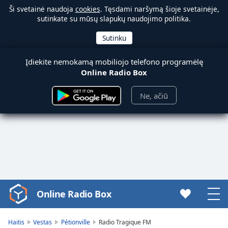
Ši svetainė naudoja
cookies
. Tęsdami naršymą šioje svetainėje,
sutinkate su mūsų slapukų naudojimo politika.
Įdiekite nemokamą mobiliojo telefono programėlę
Online Radio Box
Ne, ačiū
Online Radio Box
Video
Player
is
Haitis
Vestas
Pétionville
Radio Tragique FM