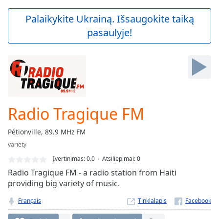
loading.
Play
Palaikykite Ukrainą. Išsaugokite taiką
Video
pasaulyje!
Play
Skip
Backward
Skip
Forward
Mute
Current
Time
0:00
Radio Tragique FM
/
Duration
-:-
Pétionville, 89.9 MHz FM
Loaded
:
variety
0.00%
Stream
Įvertinimas:
0.0
Atsiliepimai
:
0
Type
LIVE
Radio Tragique FM - a radio station from Haiti
Seek to
providing big variety of music.
live,
currently
Français
Tinklalapis
behind
live
LIVE