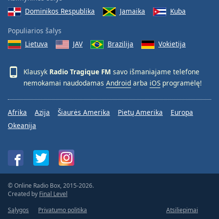
Dominikos Respublika
Jamaika
Kuba
Populiarios šalys
Lietuva
JAV
Brazilija
Vokietija
Klausyk
Radio Tragique FM
savo išmaniajame telefone
nemokamai naudodamas
Android
arba
iOS
programėlę!
Afrika
Azija
Šiaurės Amerika
Pietų Amerika
Europa
Okeanija
© Online Radio Box, 2015-2026.
Created by
Final Level
Sąlygos
Privatumo politika
Atsiliepimai