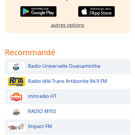
dialog
window.
Escape
will
autres options
cancel
and
close
the
Recommandé
window.
Radio Universelle Ouanaminthe
Text
Color
Radio télé Trans Artibonite 94.9 FM
Opacity
mmradio HT
RADIO MYSI
Text
Background
Color
Impact FM