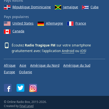
Pays voisins
République Dominicaine
Jamaïque
Cuba
Pays populaires
United States
Allemagne
France
Canada
Écoutez
Radio Tragique FM
sur votre smartphone
gratuitement avec l'application
Android
ou
iOS
!
Afrique
Asie
Amérique du Nord
Amérique du Sud
Europe
Océanie
© Online Radio Box, 2015-2026.
Created by
Final Level