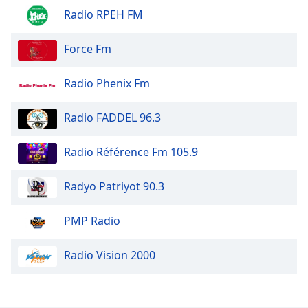
Radio RPEH FM
Opacity
Force Fm
Caption
Area
Radio Phenix Fm
Background
Color
Radio FADDEL 96.3
Opacity
Radio Référence Fm 105.9
Font
Radyo Patriyot 90.3
Size
PMP Radio
Text
Edge
Radio Vision 2000
Style
Font