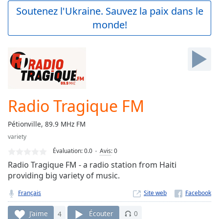
Play
Soutenez l'Ukraine. Sauvez la paix dans le
Video
monde!
Play
Skip
Backward
Skip
Forward
Mute
Current
Time
0:00
Radio Tragique FM
/
Duration
-:-
Pétionville, 89.9 MHz FM
Loaded
:
variety
0.00%
Stream
Évaluation:
0.0
Avis
:
0
Type
LIVE
Radio Tragique FM - a radio station from Haiti
Seek to
providing big variety of music.
live,
currently
Français
Site web
behind
live
LIVE
Remaining
J’aime
4
Écouter
0