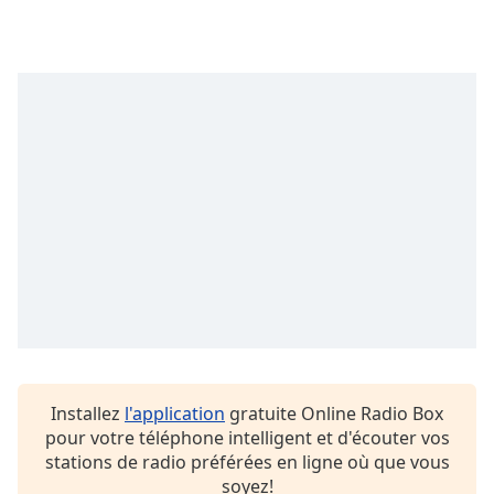
subtitles
settings
dialog
subtitles
off
,
selected
Audio
Track
Picture-
in-
Picture
Fullscreen
This
is
a
modal
window.
Installez
l'application
gratuite Online Radio Box
pour votre téléphone intelligent et d'écouter vos
Beginning
stations de radio préférées en ligne où que vous
of
soyez!