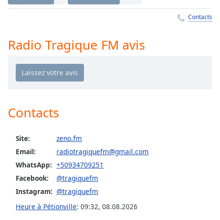
Time
-
-:-
Contacts
1x
Radio Tragique FM avis
Playback
Rate
Chapters
Chapters
Contacts
Descriptions
descriptions
Site:
zeno.fm
off
,
selected
Email:
radiotragiquefm@gmail.com
WhatsApp:
+50934709251
Subtitles
Facebook:
@tragiquefm
subtitles
Instagram:
@tragiquefm
settings
,
Heure à Pétionville
:
09:32
,
08.08.2026
opens