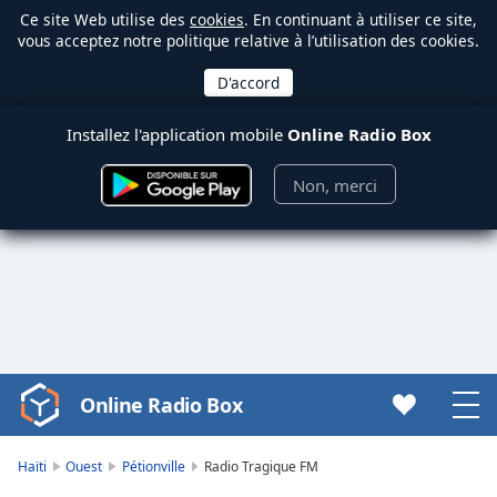
Ce site Web utilise des
cookies
. En continuant à utiliser ce site,
vous acceptez notre politique relative à l’utilisation des cookies.
Installez l'application mobile
Online Radio Box
Non, merci
Online Radio Box
Video
Player
is
Haïti
Ouest
Pétionville
Radio Tragique FM
loading.