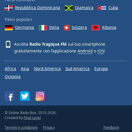
Repubblica Dominicana
Giamaica
Cuba
Paesi popolari
Germania
Italia
Svizzera
Albania
Ascolta
Radio Tragique FM
sul tuo smartphone
gratuitamente con l’applicazione
Android
o
iOS
!
Africa
Asia
Nord America
Sud America
Europa
Oceania
© Online Radio Box, 2015-2026.
Created by
Final Level
Termini e condizioni
Privacy
Feedback