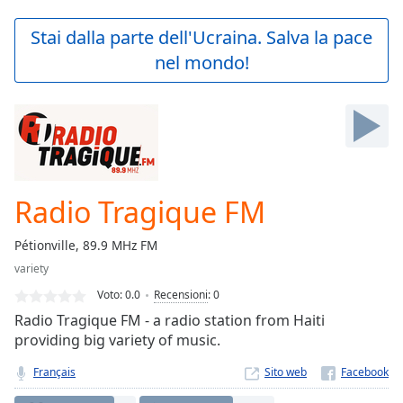
loading.
Play
Stai dalla parte dell'Ucraina. Salva la pace
Video
nel mondo!
Play
Skip
Backward
Skip
Forward
Mute
Current
Time
0:00
Radio Tragique FM
/
Duration
-:-
Pétionville, 89.9 MHz FM
Loaded
:
variety
0.00%
Stream
Voto:
0.0
Recensioni
:
0
Type
LIVE
Radio Tragique FM - a radio station from Haiti
Seek to
providing big variety of music.
live,
currently
Français
Sito web
behind
live
LIVE