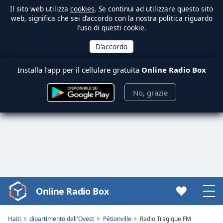
Il sito web utilizza
cookies
. Se continui ad utilizzare questo sito
web, significa che sei d’accordo con la nostra politica riguardo
l’uso di questi cookie.
Installa l’app per il cellulare gratuita
Online Radio Box
No, grazie
Online Radio Box
Video
Player
is
Haiti
dipartimento dell'Ovest
Pétionville
Radio Tragique FM