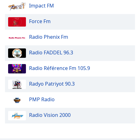
Impact FM
Opacity
Force Fm
Caption
Radio Phenix Fm
Area
Background
Radio FADDEL 96.3
Color
Radio Référence Fm 105.9
Opacity
Radyo Patriyot 90.3
Font
Size
PMP Radio
Text
Radio Vision 2000
Edge
Style