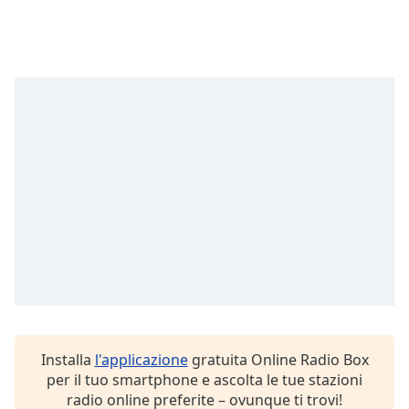
opens
subtitles
settings
dialog
subtitles
off
,
selected
Audio
Track
Picture-
in-
Picture
Fullscreen
This
is
a
modal
window.
Installa
l'applicazione
gratuita Online Radio Box
per il tuo smartphone e ascolta le tue stazioni
Beginning
radio online preferite – ovunque ti trovi!