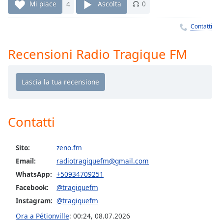
Remaining
Mi piace
4
Ascolta
0
Time
-
-:-
Contatti
1x
Recensioni Radio Tragique FM
Playback
Rate
Chapters
Chapters
Contatti
Descriptions
descriptions
Sito:
zeno.fm
off
,
selected
Email:
radiotragiquefm@gmail.com
WhatsApp:
+50934709251
Subtitles
Facebook:
@tragiquefm
subtitles
Instagram:
@tragiquefm
settings
,
Ora a Pétionville
:
00:24
,
08.07.2026