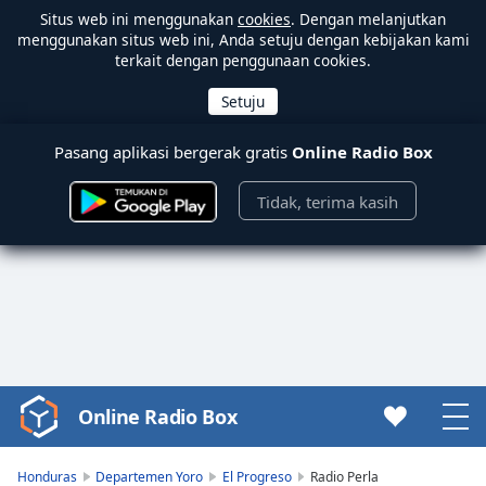
Situs web ini menggunakan
cookies
. Dengan melanjutkan
menggunakan situs web ini, Anda setuju dengan kebijakan kami
terkait dengan penggunaan cookies.
Pasang aplikasi bergerak gratis
Online Radio Box
Tidak, terima kasih
Online Radio Box
Video
Player
is
Honduras
Departemen Yoro
El Progreso
Radio Perla