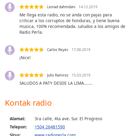
Leinad dahmdani
14.12.2019
Opacity
Me llega esta radio, no se anda con pajas para
criticar a los corruptos de honduras, y tiene buena
musica, 100% recomendada. saludos a los amigos de
Caption
Radio Perla.
Area
Background
Carlos Reyes
17.08.2019
Color
¡Nice!
Opacity
Julio Ramirez
15.03.2019
SALUDOS A PATY DESDE LA LIMA.......
Font
Size
Kontak radio
Text
Edge
Alamat:
3ra calle, 4ta ave. Sur. El Progreso
Style
Telepon:
+504 26481590
Situs:
www.radioperla.com