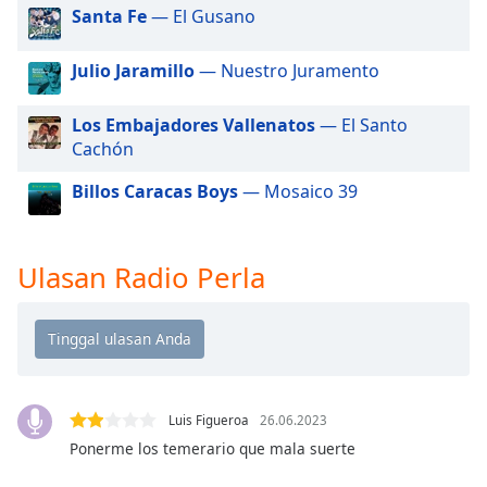
of
Santa Fe
— El Gusano
dialog
window.
Julio Jaramillo
— Nuestro Juramento
Escape
will
Los Embajadores Vallenatos
— El Santo
cancel
Cachón
and
close
Billos Caracas Boys
— Mosaico 39
the
window.
Ulasan Radio Perla
Text
Color
Opacity
Luis Figueroa
26.06.2023
Text
Background
Ponerme los temerario que mala suerte
Color