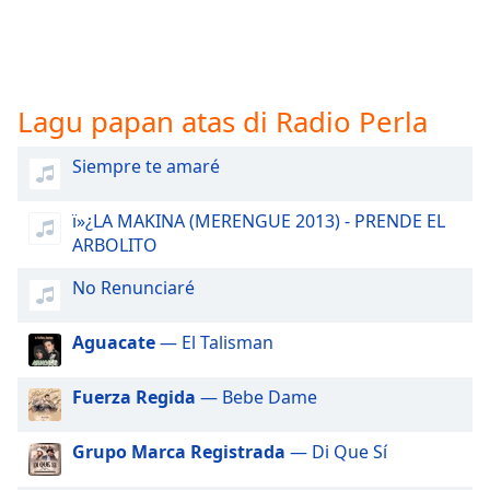
opens
subtitles
settings
dialog
subtitles
Lagu papan atas di Radio Perla
off
,
selected
Siempre te amaré
Audio
Track
ï»¿LA MAKINA (MERENGUE 2013) - PRENDE EL
ARBOLITO
Picture-
in-
Picture
No Renunciaré
Fullscreen
This
Aguacate
— El Talisman
is
a
Fuerza Regida
— Bebe Dame
modal
window.
Grupo Marca Registrada
— Di Que Sí
Beginning