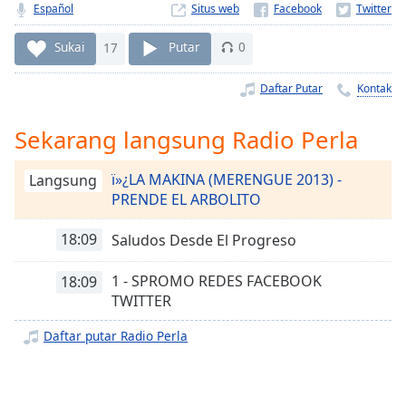
Remaining
Español
Situs web
Time
-
-:-
Sukai
17
Putar
0
1x
Daftar Putar
Kontak
Playback
Rate
Sekarang langsung Radio Perla
Chapters
ï»¿LA MAKINA (MERENGUE 2013) -
Langsung
Chapters
PRENDE EL ARBOLITO
Descriptions
18:09
Saludos Desde El Progreso
descriptions
off
,
1 - SPROMO REDES FACEBOOK
18:09
selected
TWITTER
Subtitles
Daftar putar Radio Perla
subtitles
settings
,