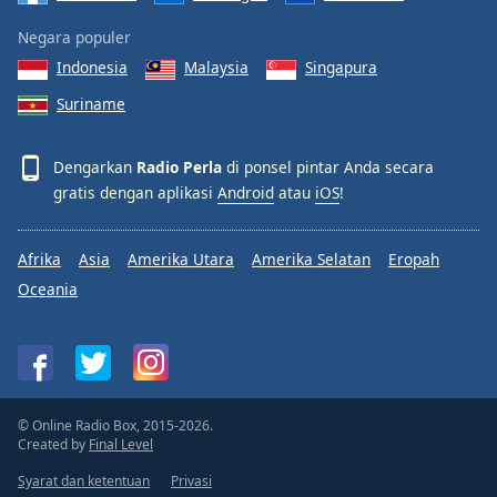
Negara populer
Indonesia
Malaysia
Singapura
Suriname
Dengarkan
Radio Perla
di ponsel pintar Anda secara
gratis dengan aplikasi
Android
atau
iOS
!
Afrika
Asia
Amerika Utara
Amerika Selatan
Eropah
Oceania
© Online Radio Box, 2015-2026.
Created by
Final Level
Syarat dan ketentuan
Privasi