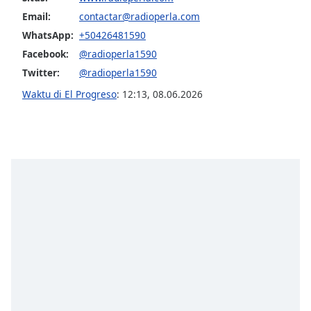
Font
Email:
contactar@radioperla.com
Family
WhatsApp:
+50426481590
Facebook:
@radioperla1590
Reset
Twitter:
@radioperla1590
Done
Waktu di El Progreso
:
12:13
,
08.06.2026
Close
Modal
Dialog
End
of
dialog
window.