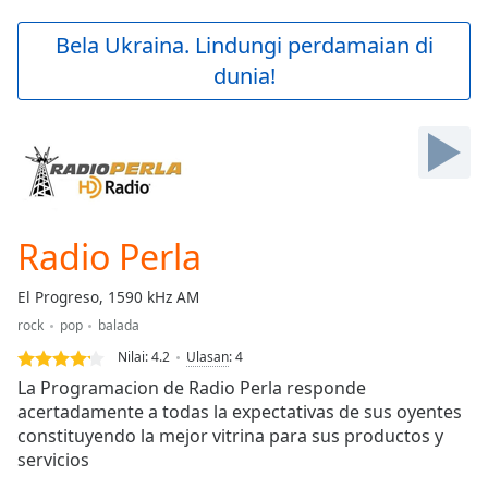
loading.
Play
Bela Ukraina. Lindungi perdamaian di
Video
dunia!
Play
Skip
Backward
Skip
Forward
Mute
Current
Time
0:00
Radio Perla
/
Duration
-:-
El Progreso, 1590 kHz AM
Loaded
:
rock
pop
balada
0.00%
Stream
Nilai:
4.2
Ulasan
:
4
Type
LIVE
La Programacion de Radio Perla responde
Seek to
acertadamente a todas la expectativas de sus oyentes
live,
constituyendo la mejor vitrina para sus productos y
currently
behind
servicios
live
LIVE