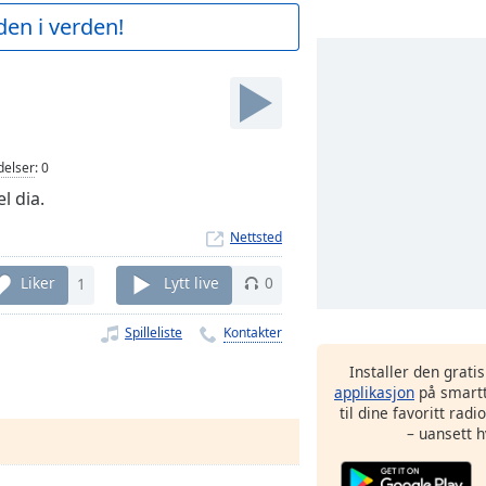
den i verden!
elser
:
0
l dia.
Nettsted
Liker
1
Lytt live
0
Spilleliste
Kontakter
Installer den grati
applikasjon
på smartt
til dine favoritt rad
– uansett h