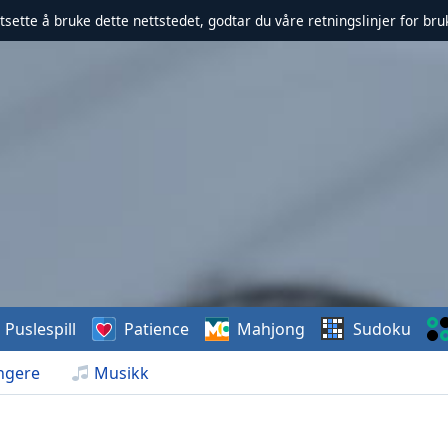
rtsette å bruke dette nettstedet, godtar du våre retningslinjer for br
Puslespill
Patience
Mahjong
Sudoku
ngere
Musikk