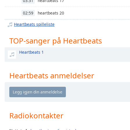
heartbeats 17
03:31
Chapters
Chapters
heartbeats 20
02:59
Heartbeats spilleliste
Descriptions
descriptions
TOP-sanger på Heartbeats
off
,
selected
Heartbeats 1
Subtitles
subtitles
Heartbeats anmeldelser
settings
,
opens
subtitles
settings
dialog
subtitles
Radiokontakter
off
,
selected