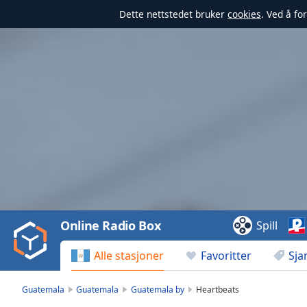
Dette nettstedet bruker
cookies
. Ved å fo
Video
Player
is
loading.
Play
Video
Online Radio Box
Spill
Play
Skip
Alle stasjoner
Favoritter
Sja
Backward
Skip
Forward
Guatemala
Guatemala
Guatemala by
Heartbeats
Mute