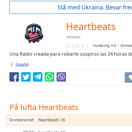
Current
Stå med Ukraina. Bevar fre
Time
0:00
/
Duration
-:-
Heartbeats
Loaded
:
0.00%
romantic
0:00
Vurdering:
0.0
Anmeld
Stream
Type
Una Radio creada para robarte suspiros las 24 horas de
LIVE
Seek to
Español
live,
currently
behind
live
LIVE
Remaining
Time
-
-:-
På lufta Heartbeats
1x
Playback
heartbeats 16
Direktesendt
Rate