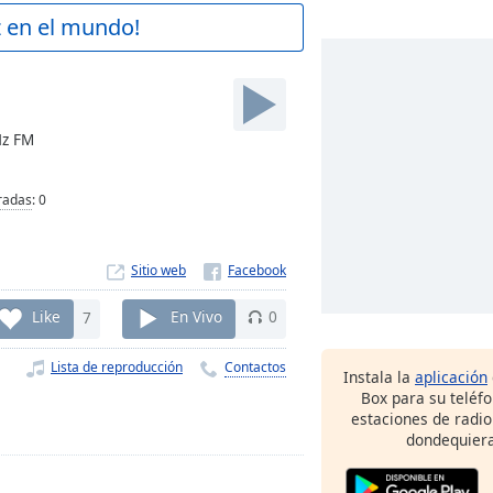
z en el mundo!
Hz FM
radas
:
0
Sitio web
Like
7
En Vivo
0
Lista de reproducción
Contactos
Instala la
aplicación
Box para su teléf
estaciones de radio
dondequiera