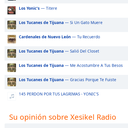
Audio
Track
Los Yonic's
— Titere
Picture-
Los Tucanes de Tijuana
— Si Un Gato Muere
in-
Picture
Fullscreen
Cardenales de Nuevo León
— Tu Recuerdo
This
is
Los Tucanes de Tijuana
— Salió Del Closet
a
modal
window.
Los Tucanes de Tijuana
— Me Acostumbre A Tus Besos
Beginning
Los Tucanes de Tijuana
— Gracias Porque Te Fuiste
of
dialog
145 PERDON POR TUS LAGRIMAS - YONIC'S
window.
Escape
will
Su opinión sobre Xesikel Radio
cancel
and
close