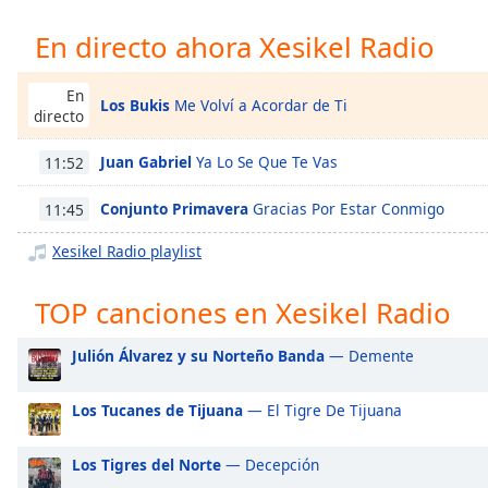
Chapters
En directo ahora Xesikel Radio
Chapters
Descriptions
En
Los Bukis
Me Volví a Acordar de Ti
directo
descriptions
off
,
Juan Gabriel
Ya Lo Se Que Te Vas
11:52
selected
Conjunto Primavera
Gracias Por Estar Conmigo
11:45
Subtitles
Xesikel Radio playlist
subtitles
settings
,
TOP canciones en Xesikel Radio
opens
subtitles
Julión Álvarez y su Norteño Banda
— Demente
settings
dialog
subtitles
Los Tucanes de Tijuana
— El Tigre De Tijuana
off
,
selected
Los Tigres del Norte
— Decepción