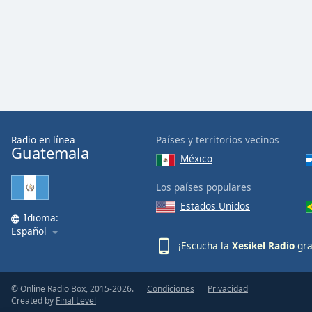
Color
Opacity
Font
Size
Text
Radio en línea
Países y territorios vecinos
Guatemala
Edge
México
Style
Los países populares
Estados Unidos
Font
Idioma:
Family
Español
¡Escucha la
Xesikel Radio
gra
Reset
Done
© Online Radio Box, 2015-2026.
Condiciones
Privacidad
Close
Created by
Final Level
Modal