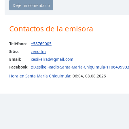
the
window.
Text
Contactos de la emisora
Color
Teléfono:
+58769005
Opacity
Sitio:
zeno.fm
Email:
xesikelrad@gmail.com
Text
Facebook:
@Xesikel-Radio-Santa-María-Chiquimula-110649990
Background
Hora en Santa María Chiquimula
:
06:04
,
08.08.2026
Color
Opacity
Caption
Area
Background