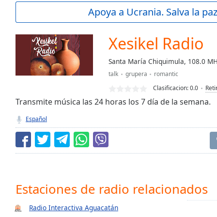
Current
Apoya a Ucrania. Salva la pa
Time
0:00
/
Duration
-:-
Xesikel Radio
Loaded
:
0.00%
Santa María Chiquimula, 108.0 M
0:00
talk
grupera
romantic
Stream
Type
LIVE
Clasificacion:
0.0
Reti
Seek to
Transmite música las 24 horas los 7 día de la semana.
live,
currently
Español
behind
live
LIVE
Remaining
Time
-
-:-
1x
Estaciones de radio relacionados
Playback
Rate
Radio Interactiva Aguacatán