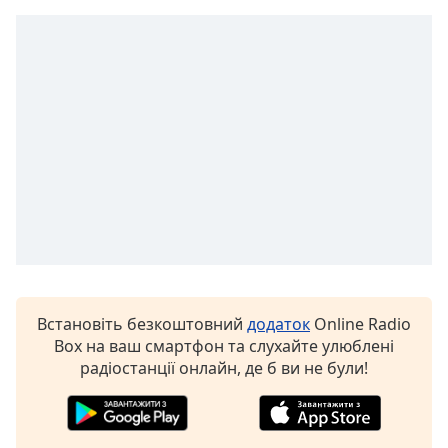
of
dialog
window.
Escape
will
cancel
and
close
the
window.
Text
Color
Встановіть безкоштовний
додаток
Online Radio
Opacity
Box на ваш смартфон та слухайте улюблені
радіостанції онлайн, де б ви не були!
Text
Background
Color